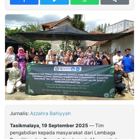
MULTIMEDIA
INDONESIA
Partner
Insight
Suara
Lens
Daily
Jalan
Idealita
Kita
Radar
Seedbacklink
NTB
Time
IDN
Jogja
Rakyat
News
Notice
Baru
Follow
Kabarbaru
Jurnalis:
Azzahra Bahiyyah
Tasikmalaya, 19 September 2025
— Tim
pengabdian kepada masyarakat dari Lembaga