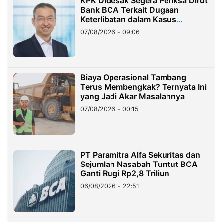
KPK Didesak Segera Periksa Dirut
Bank BCA Terkait Dugaan
Keterlibatan dalam Kasus
Hilangnya Dana Nasabah Rp2,58
07/08/2026 - 09:06
Miliar
Biaya Operasional Tambang
Terus Membengkak? Ternyata Ini
yang Jadi Akar Masalahnya
07/08/2026 - 00:15
PT Paramitra Alfa Sekuritas dan
Sejumlah Nasabah Tuntut BCA
Ganti Rugi Rp2,8 Triliun
06/08/2026 - 22:51