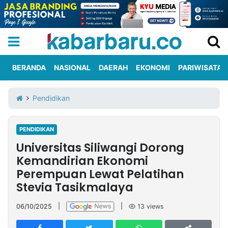
BERANDA
NASIONAL
DAERAH
EKONOMI
PARIWISATA
Informasi
KabarbaruTV
Kirim
Tentang
Pendidikan
Iklan
Berita
Kami
PENDIDIKAN
Berita
Universitas Siliwangi Dorong
Nasional
International
Olahraga
Entertainment
Daerah
Pariwisata
Kuliner
Kolom
Kemandirian Ekonomi
Perempuan Lewat Pelatihan
Stevia Tasikmalaya
Network
06/10/2025
|
|
13
views
PT
TREETAN