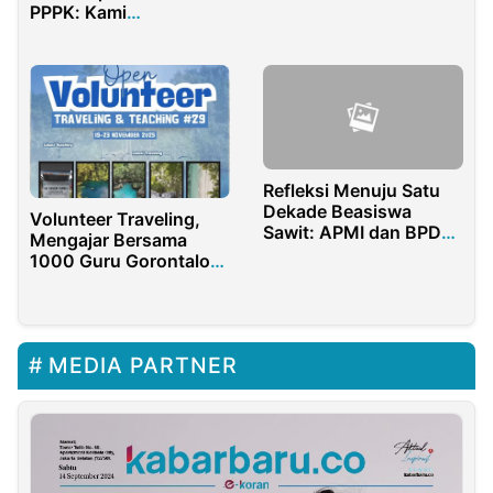
Sukses
PPPK: Kami
Dirumahkan Pelan-
pelan
Refleksi Menuju Satu
Dekade Beasiswa
Volunteer Traveling,
Sawit: APMI dan BPDP
Mengajar Bersama
Dorong Akselerasi
1000 Guru Gorontalo
Peran Mahasiswa
Diskon Gede Menanti
dalam Transformasi
Sawit Rakyat
MEDIA PARTNER