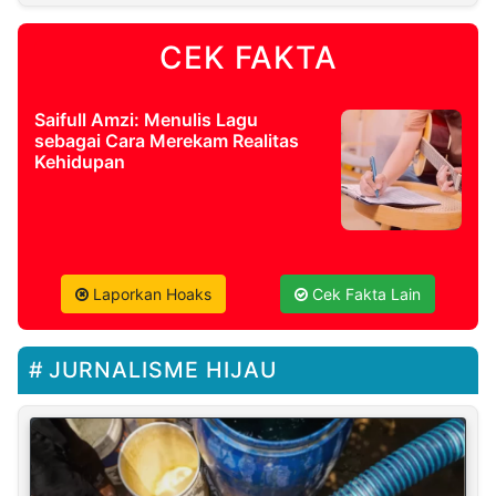
CEK FAKTA
Saifull Amzi: Menulis Lagu
sebagai Cara Merekam Realitas
Kehidupan
Laporkan Hoaks
Cek Fakta Lain
JURNALISME HIJAU