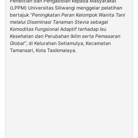
Penelitian dan Pengabdian kepada Masyarakat
(LPPM) Universitas Siliwangi menggelar pelatihan
bertajuk
“Peningkatan Peran Kelompok Wanita Tani
©
Kabarbaru.co
melalui Diseminasi Tanaman Stevia sebagai
-
2026
Komoditas Fungsional Adaptif terhadap Isu
Kesehatan dan Perubahan Iklim serta Pemasaran
Global”
, di Kelurahan Setiamulya, Kecamatan
PT.
Kabarbaru
Tamansari, Kota Tasikmalaya.
Media
Holding