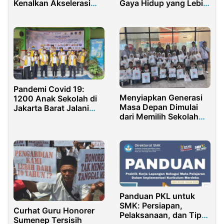
Kenalkan Akselerasi
Gaya Hidup yang Lebih
Pendidikan Cakap
Baik
Digital
Pandemi Covid 19:
Menyiapkan Generasi
1200 Anak Sekolah di
Masa Depan Dimulai
Jakarta Barat Jalani
dari Memilih Sekolah
Test Kesehatan Mata
yang Tepat
Panduan PKL untuk
SMK: Persiapan,
Curhat Guru Honorer
Pelaksanaan, dan Tips
Sumenep Tersisih