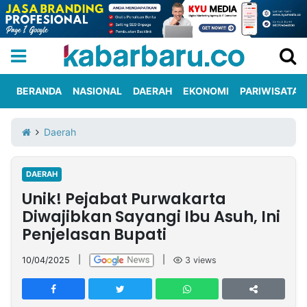
BERANDA
NASIONAL
DAERAH
EKONOMI
PARIWISATA
Informasi
KabarbaruTV
Kirim
Tentang
Daerah
Iklan
Berita
Kami
DAERAH
Berita
Unik! Pejabat Purwakarta
Nasional
International
Olahraga
Entertainment
Daerah
Pariwisata
Kuliner
Kolom
Diwajibkan Sayangi Ibu Asuh, Ini
Penjelasan Bupati
Network
10/04/2025
|
|
3
views
PT
TREETAN