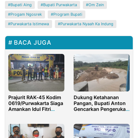
Bupati Aing
Bupati Purwakarta
Om Zein
Progam Ngosrek
Program Bupati
Purwakarta Istimewa
Purwakarta Nyaah Ka Indung
BACA JUGA
Prajurit RAK-45 Kodim
Dukung Ketahanan
0619/Purwakarta Siaga
Pangan, Bupati Anton
Amankan Idul Fitri
Gencarkan Pengerukan
2025 di Pos PAM Pasar
Sedimen Bendung Sei
Juma’ah
Palis