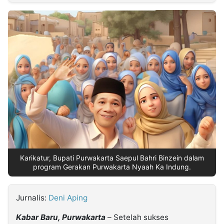
MULTIMEDIA
INDONESIA
Partner
Insight
Suara
Lens
Daily
Jalan
Idealita
Kita
Dinamikapost.com
Radar
Seedbacklink
NTB
Time
IDN
Jogja
Rakyat
News
Notice
Baru
Follow
Kabarbaru
Karikatur, Bupati Purwakarta Saepul Bahri Binzein dalam
program Gerakan Purwakarta Nyaah Ka Indung.
Jurnalis:
Deni Aping
Kabar Baru, Purwakarta
– Setelah sukses