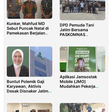
Kunker, Mahfud MD
DPD Pemuda Tani
Sebut Puncak Natal di
Jatim Bersama
Pamekasan Berjalan
PASKOMNAS
Aman
Kolaborasi Urai
Problem Pasar Sektor
Pertanian
Aplikasi Jamsostek
Mobile (JMO)
Buntut Polemik Gaji
Mudahkan Pekerja
Karyawan, Aktivis
Peserta BPJamsostek
Desak Disnaker Jatim
Klaim Pencairan JHT
Segera Periksa Direktur
RSI Unisma