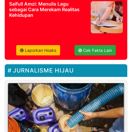
Saifull Amzi: Menulis Lagu
sebagai Cara Merekam Realitas
Kehidupan
Laporkan Hoaks
Cek Fakta Lain
JURNALISME HIJAU