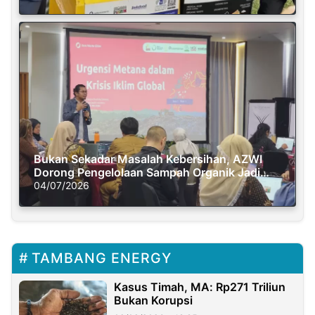
Bukan Sekadar Masalah Kebersihan, AZWI
Dorong Pengelolaan Sampah Organik Jadi
Solusi Krisis Iklim
04/07/2026
TAMBANG ENERGY
Kasus Timah, MA: Rp271 Triliun
Bukan Korupsi