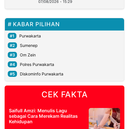
07/08/2026 - 15:29
KABAR PILIHAN
Purwakarta
Sumenep
Om Zein
Polres Purwakarta
Diskominfo Purwakarta
CEK FAKTA
Saifull Amzi: Menulis Lagu
sebagai Cara Merekam Realitas
Kehidupan