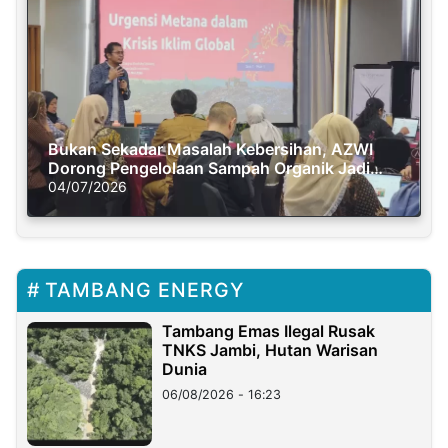
Bukan Sekadar Masalah Kebersihan, AZWI
Dorong Pengelolaan Sampah Organik Jadi
Solusi Krisis Iklim
04/07/2026
TAMBANG ENERGY
Tambang Emas Ilegal Rusak
TNKS Jambi, Hutan Warisan
Dunia
06/08/2026 - 16:23