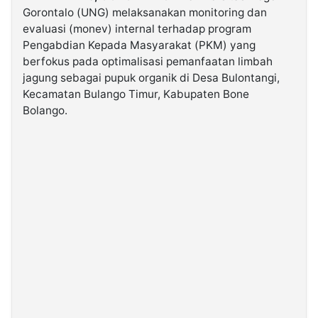
Gorontalo (UNG) melaksanakan monitoring dan
evaluasi (monev) internal terhadap program
©
Pengabdian Kepada Masyarakat (PKM) yang
Kabarbaru.co
-
berfokus pada optimalisasi pemanfaatan limbah
2026
jagung sebagai pupuk organik di Desa Bulontangi,
Kecamatan Bulango Timur, Kabupaten Bone
PT.
Bolango.
Kabarbaru
Media
Holding