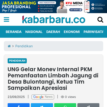
BERANDA
NASIONAL
DAERAH
EKONOMI
PARIWISATA
Informasi
KabarbaruTV
Kirim
Tentang
Pendidikan
Iklan
Berita
Kami
PENDIDIKAN
Berita
UNG Gelar Monev Internal PKM
Nasional
International
Olahraga
Entertainment
Daerah
Pariwisata
Kuliner
Kolom
Pemanfaatan Limbah Jagung di
Desa Bulontangi, Ketua Tim
Sampaikan Apresiasi
Network
23/09/2025
|
|
0
views
PT
TREETAN