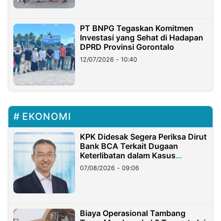
PT BNPG Tegaskan Komitmen
Investasi yang Sehat di Hadapan
DPRD Provinsi Gorontalo
12/07/2026 - 10:40
EKONOMI
KPK Didesak Segera Periksa Dirut
Bank BCA Terkait Dugaan
Keterlibatan dalam Kasus
Hilangnya Dana Nasabah Rp2,58
07/08/2026 - 09:06
Miliar
Biaya Operasional Tambang