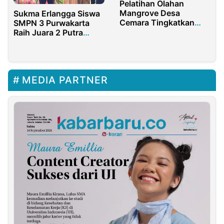
Pelatihan Olahan
Mangrove Desa
Sukma Erlangga Siswa
Cemara Tingkatkan
SMPN 3 Purwakarta
Ekonomi dan
Raih Juara 2 Putra
Kelestarian Pesisir
Pasanggiri
Ngadongeng 2024
Tingkat Provinsi Jabar
MEDIA PARTNER