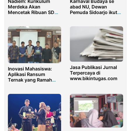
Nadiem: Kurikulum
Karnaval Budaya se
Merdeka Akan
abad NU, Dewan
Mencetak Ribuan SDM
Pemuda Sidoarjo ikut
Unggul
kenalkan Tari
Banjarkemuning
Jasa Publikasi Jurnal
Inovasi Mahasiswa:
Terpercaya di
Aplikasi Ransum
www.bikintugas.com
Ternak yang Ramah
Lingkungan untuk
Pertanian
Berkelanjutan