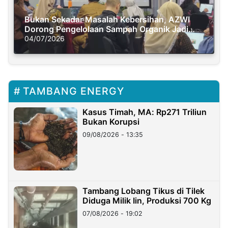
Bukan Sekadar Masalah Kebersihan, AZWI
Dorong Pengelolaan Sampah Organik Jadi
Solusi Krisis Iklim
04/07/2026
TAMBANG ENERGY
Kasus Timah, MA: Rp271 Triliun
Bukan Korupsi
09/08/2026 - 13:35
Tambang Lobang Tikus di Tilek
Diduga Milik Iin, Produksi 700 Kg
07/08/2026 - 19:02