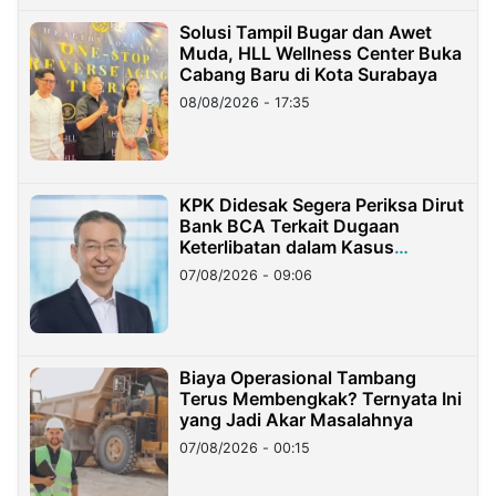
Solusi Tampil Bugar dan Awet
Muda, HLL Wellness Center Buka
Cabang Baru di Kota Surabaya
08/08/2026 - 17:35
KPK Didesak Segera Periksa Dirut
Bank BCA Terkait Dugaan
Keterlibatan dalam Kasus
Hilangnya Dana Nasabah Rp2,58
07/08/2026 - 09:06
Miliar
Biaya Operasional Tambang
Terus Membengkak? Ternyata Ini
yang Jadi Akar Masalahnya
07/08/2026 - 00:15