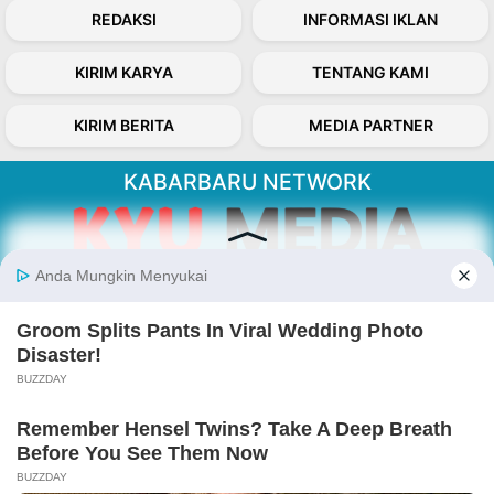
REDAKSI
INFORMASI IKLAN
KIRIM KARYA
TENTANG KAMI
KIRIM BERITA
MEDIA PARTNER
KABARBARU NETWORK
About Our Kabarbaru.co
Kabarbaru.co menyajikan berita aktual dan
inspiratif dari sudut pandang berbaik sangka
serta terverifikasi dari sumber yang tepat.
Follow Kabarbaru