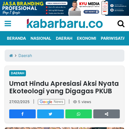
BERANDA
NASIONAL
DAERAH
EKONOMI
PARIWISATA
Informasi
KabarbaruTV
Kirim
Tentang
Daerah
Iklan
Berita
Kami
DAERAH
Berita
Umat Hindu Apresiasi Aksi Nyata
Nasional
International
Olahraga
Entertainment
Daerah
Pariwisata
Kuliner
Kolom
Ekoteologi yang Digagas PKUB
27/02/2025
|
|
5
views
Network
PT
TREETAN