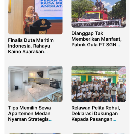
Dianggap Tak
Memberikan Manfaat,
Finalis Duta Maritim
Pabrik Gula PT SGN
Indonesia, Rahayu
Glenmore Banyuwangi
Kaino Suarakan
di Demo Warga
Aspirasi Pemuda
Gorontalo di
Kemenaker
Tips Memilih Sewa
Relawan Pelita Rohul,
Apartemen Medan
Deklarasi Dukungan
Nyaman Strategis
Kepada Pasangan
Harga Terjangkau
Anton-Poti Sudah
Harga Mati