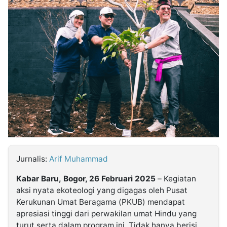
MULTIMEDIA
INDONESIA
Partner
Insight
Suara
Lens
Daily
Jalan
Idealita
Kita
Dinamikapost.com
Radar
Seedbacklink
NTB
Time
IDN
Jogja
Rakyat
News
Notice
Baru
Follow
Kabarbaru
Jurnalis:
Arif Muhammad
Kabar Baru,
Bogor, 26 Februari 2025
– Kegiatan
aksi nyata ekoteologi yang digagas oleh Pusat
Kerukunan Umat Beragama (PKUB) mendapat
apresiasi tinggi dari perwakilan umat Hindu yang
turut serta dalam program ini. Tidak hanya berisi