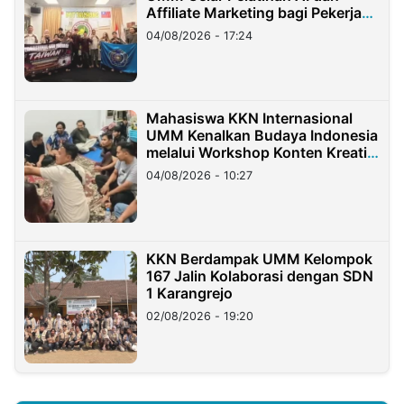
Affiliate Marketing bagi Pekerja
Migran Indonesia di Taiwan
04/08/2026 - 17:24
Mahasiswa KKN Internasional
UMM Kenalkan Budaya Indonesia
melalui Workshop Konten Kreatif
di Taiwan
04/08/2026 - 10:27
KKN Berdampak UMM Kelompok
167 Jalin Kolaborasi dengan SDN
1 Karangrejo
02/08/2026 - 19:20