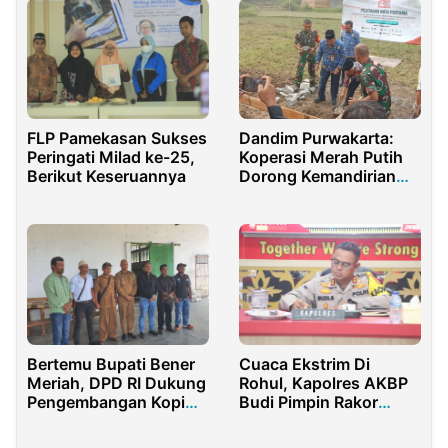
FLP Pamekasan Sukses
Dandim Purwakarta:
Peringati Milad ke-25,
Koperasi Merah Putih
Berikut Keseruannya
Dorong Kemandirian
dan Pemerataan
Ekonomi Desa
Bertemu Bupati Bener
Cuaca Ekstrim Di
Meriah, DPD RI Dukung
Rohul, Kapolres AKBP
Pengembangan Kopi
Budi Pimpin Rakor
dan Pembangunan
Karhutla