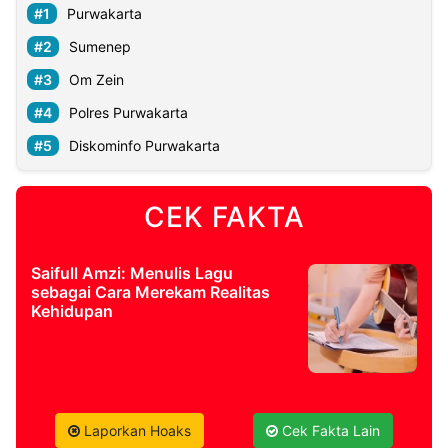
Purwakarta
Sumenep
Om Zein
Polres Purwakarta
Diskominfo Purwakarta
CEK FAKTA
Saifull Amzi: Menulis Lagu
sebagai Cara Merekam Realitas
Kehidupan
Laporkan Hoaks
Cek Fakta Lain