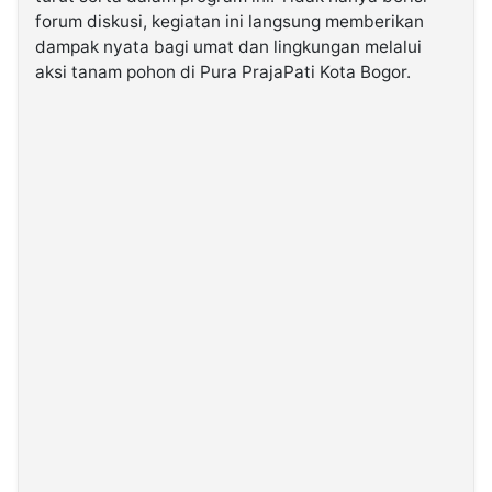
forum diskusi, kegiatan ini langsung memberikan
dampak nyata bagi umat dan lingkungan melalui
©
Kabarbaru.co
aksi tanam pohon di Pura PrajaPati Kota Bogor.
-
2026
PT.
Kabarbaru
Media
Holding