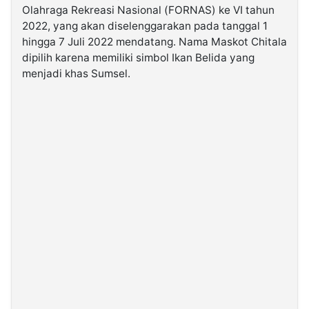
Olahraga Rekreasi Nasional (FORNAS) ke VI tahun
2022, yang akan diselenggarakan pada tanggal 1
©
hingga 7 Juli 2022 mendatang. Nama Maskot Chitala
Kabarbaru.co
-
dipilih karena memiliki simbol Ikan Belida yang
2026
menjadi khas Sumsel.
PT.
Kabarbaru
Media
Holding