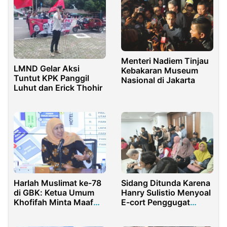
Menteri Nadiem Tinjau
LMND Gelar Aksi
Kebakaran Museum
Tuntut KPK Panggil
Nasional di Jakarta
Luhut dan Erick Thohir
Harlah Muslimat ke-78
Sidang Ditunda Karena
di GBK: Ketua Umum
Hanry Sulistio Menyoal
Khofifah Minta Maaf
E-cort Penggugat
atas Kemungkinan
Berubah Jadi Tergugat
Tersendatnya Lalu