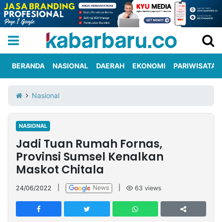
BERANDA
NASIONAL
DAERAH
EKONOMI
PARIWISATA
Informasi
KabarbaruTV
Kirim
Tentang
Nasional
Iklan
Berita
Kami
NASIONAL
Berita
Jadi Tuan Rumah Fornas,
Nasional
International
Olahraga
Entertainment
Daerah
Pariwisata
Kuliner
Kolom
Provinsi Sumsel Kenalkan
Maskot Chitala
Network
24/06/2022
|
|
63
views
PT
TREETAN