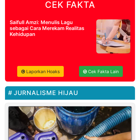
CEK FAKTA
Saifull Amzi: Menulis Lagu
sebagai Cara Merekam Realitas
Kehidupan
Laporkan Hoaks
Cek Fakta Lain
JURNALISME HIJAU