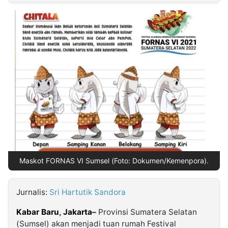
MULTIMEDIA
INDONESIA
Partner
Insight
Suara
Lens
Daily
Jalan
Idealita
Kita
Dinamikapost.com
Radar
Seedbacklink
NTB
Time
IDN
Jogja
Rakyat
News
Notice
Baru
Follow
Kabarbaru
Maskot FORNAS VI Sumsel (Foto: Dokumen/Kemenpora).
Jurnalis:
Sri Hartutik Sandora
Kabar Baru
,
Jakarta
–
Provinsi Sumatera Selatan
(Sumsel) akan menjadi tuan rumah Festival