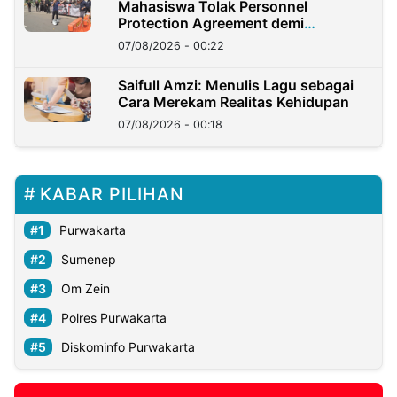
Mahasiswa Tolak Personnel
Protection Agreement demi
Kedaulatan Negara
07/08/2026 - 00:22
Saifull Amzi: Menulis Lagu sebagai
Cara Merekam Realitas Kehidupan
07/08/2026 - 00:18
KABAR PILIHAN
Purwakarta
Sumenep
Om Zein
Polres Purwakarta
Diskominfo Purwakarta