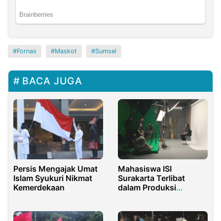
Fornas
Maskot
Sumsel
BACA JUGA
Persis Mengajak Umat
Mahasiswa ISI
Islam Syukuri Nikmat
Surakarta Terlibat
Kemerdekaan
dalam Produksi
Program Baru Espos
Indonesia berkonsep
Vox Pop