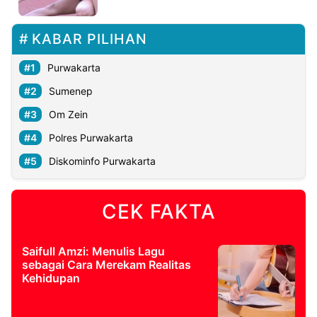
©
KABAR PILIHAN
Kabarbaru.co
-
2026
Purwakarta
Sumenep
PT.
Kabarbaru
Om Zein
Media
Holding
Polres Purwakarta
Diskominfo Purwakarta
CEK FAKTA
Saifull Amzi: Menulis Lagu
sebagai Cara Merekam Realitas
Kehidupan