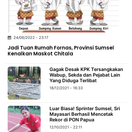
MULTIMEDIA
INDONESIA
Partner
24/06/2022 - 23:17
Insight
Suara
Lens
Daily
Jalan
Idealita
Kita
Dinamikapost.com
Radar
Seedbacklink
Jadi Tuan Rumah Fornas, Provinsi Sumsel
NTB
Time
IDN
Jogja
Rakyat
News
Notice
Baru
Kenalkan Maskot Chitala
Follow
Kabarbaru
Gagak Desak KPK Tersangkakan
Wabup, Sekda dan Pejabat Lain
Yang Diduga Terlibat
18/12/2021 - 16:33
Luar Biasa! Sprinter Sumsel, Sri
Mayasari Berhasil Mencetak
Rekor di PON Papua
12/10/2021 - 22:11