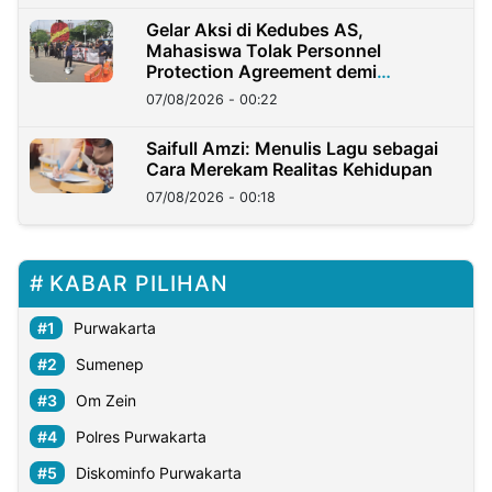
Gelar Aksi di Kedubes AS,
Mahasiswa Tolak Personnel
Protection Agreement demi
Kedaulatan Negara
07/08/2026 - 00:22
Saifull Amzi: Menulis Lagu sebagai
Cara Merekam Realitas Kehidupan
07/08/2026 - 00:18
KABAR PILIHAN
Purwakarta
Sumenep
Om Zein
Polres Purwakarta
Diskominfo Purwakarta