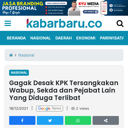
BERANDA
NASIONAL
DAERAH
EKONOMI
PARIWISATA
Informasi
KabarbaruTV
Kirim
Tentang
Nasional
Iklan
Berita
Kami
NASIONAL
Berita
Gagak Desak KPK Tersangkakan
Nasional
International
Olahraga
Entertainment
Daerah
Pariwisata
Kuliner
Kolom
Wabup, Sekda dan Pejabat Lain
Yang Diduga Terlibat
Network
18/12/2021
|
|
2
views
PT
TREETAN