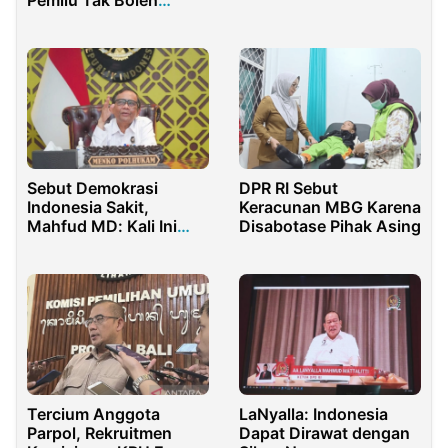
Izin TKA
Paksakan Kehendak
Sebut Demokrasi
DPR RI Sebut
Indonesia Sakit,
Keracunan MBG Karena
Mahfud MD: Kali Ini
Disabotase Pihak Asing
Parah
Tercium Anggota
LaNyalla: Indonesia
Parpol, Rekruitmen
Dapat Dirawat dengan