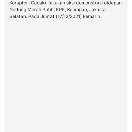
Koruptor (Gagak) lakukan aksi demonstrasi didepan
Gedung Merah Putih, KPK, Kuningan, Jakarta
©
Selatan. Pada Jum’at (17/12/2021) kemarin.
Kabarbaru.co
-
2026
PT.
Kabarbaru
Media
Holding