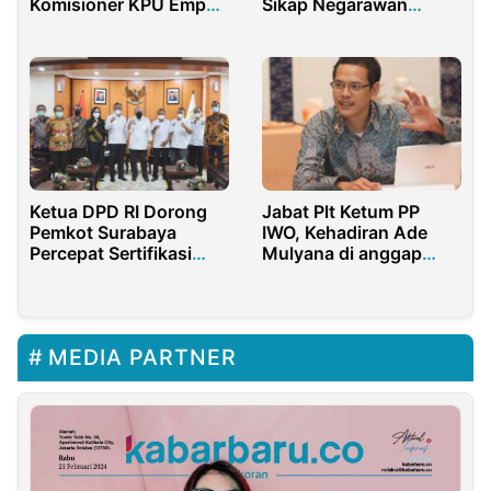
Komisioner KPU Empat
Sikap Negarawan
Daerah Diulang
Bukan Politisi
Ketua DPD RI Dorong
Jabat Plt Ketum PP
Pemkot Surabaya
IWO, Kehadiran Ade
Percepat Sertifikasi
Mulyana di anggap
Aset
Sebagai Angin Segar
MEDIA PARTNER