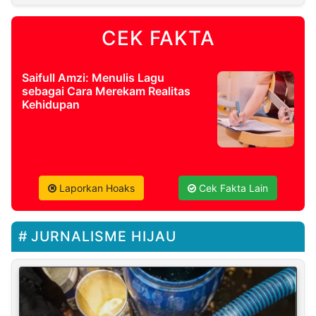
CEK FAKTA
Saifull Amzi: Menulis Lagu
sebagai Cara Merekam Realitas
Kehidupan
Laporkan Hoaks
Cek Fakta Lain
JURNALISME HIJAU