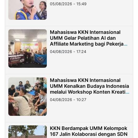
05/08/2026 - 15:49
Mahasiswa KKN Internasional
UMM Gelar Pelatihan AI dan
Affiliate Marketing bagi Pekerja
Migran Indonesia di Taiwan
04/08/2026 - 17:24
Mahasiswa KKN Internasional
UMM Kenalkan Budaya Indonesia
melalui Workshop Konten Kreatif
di Taiwan
04/08/2026 - 10:27
KKN Berdampak UMM Kelompok
167 Jalin Kolaborasi dengan SDN