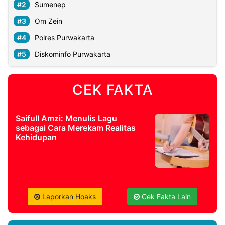
Sumenep
Om Zein
Polres Purwakarta
Diskominfo Purwakarta
CEK FAKTA
Saifull Amzi: Menulis Lagu
sebagai Cara Merekam Realitas
Kehidupan
Laporkan Hoaks
Cek Fakta Lain