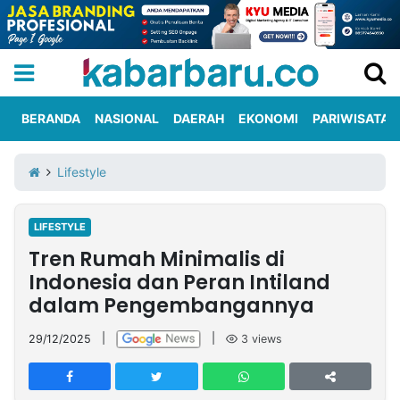
BERANDA
NASIONAL
DAERAH
EKONOMI
PARIWISATA
Informasi
KabarbaruTV
Kirim
Tentang
Lifestyle
Iklan
Berita
Kami
LIFESTYLE
Berita
Tren Rumah Minimalis di
Nasional
International
Olahraga
Entertainment
Daerah
Pariwisata
Kuliner
Kolom
Indonesia dan Peran Intiland
dalam Pengembangannya
Network
29/12/2025
|
|
3
views
PT
TREETAN