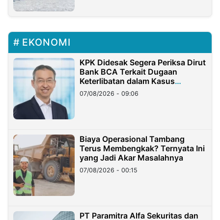
EKONOMI
KPK Didesak Segera Periksa Dirut
Bank BCA Terkait Dugaan
Keterlibatan dalam Kasus
Hilangnya Dana Nasabah Rp2,58
07/08/2026 - 09:06
Miliar
Biaya Operasional Tambang
Terus Membengkak? Ternyata Ini
yang Jadi Akar Masalahnya
07/08/2026 - 00:15
PT Paramitra Alfa Sekuritas dan