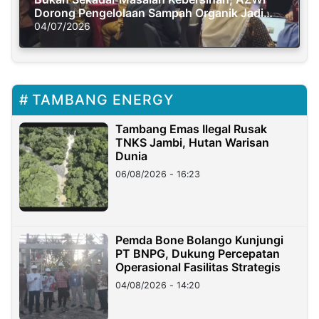
Dorong Pengelolaan Sampah Organik Jadi
Solusi Krisis Iklim
04/07/2026
TAMBANG ENERGY
Tambang Emas Ilegal Rusak
TNKS Jambi, Hutan Warisan
Dunia
06/08/2026 - 16:23
Pemda Bone Bolango Kunjungi
PT BNPG, Dukung Percepatan
Operasional Fasilitas Strategis
04/08/2026 - 14:20