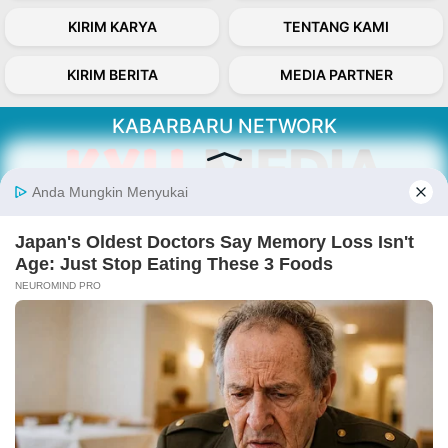
KIRIM KARYA
TENTANG KAMI
KIRIM BERITA
MEDIA PARTNER
KABARBARU NETWORK
About Our Kabarbaru.co
Kabarbaru.co menyajikan berita aktual dan
inspiratif dari sudut pandang berbaik sangka
serta terverifikasi dari sumber yang tepat.
Follow Kabarbaru