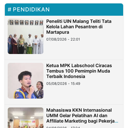
PENDIDIKAN
Peneliti UIN Malang Teliti Tata
Kelola Lahan Pesantren di
Martapura
07/08/2026 - 22:01
Ketua MPK Labschool Ciracas
Tembus 100 Pemimpin Muda
Terbaik Indonesia
05/08/2026 - 15:49
Mahasiswa KKN Internasional
UMM Gelar Pelatihan AI dan
Affiliate Marketing bagi Pekerja
Migran Indonesia di Taiwan