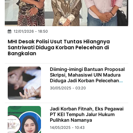
MULTIMEDIA
INDONESIA
Partner
12/01/2026 - 18:50
MHI Desak Polisi Usut Tuntas Hilangnya
Insight
Suara
Lens
Daily
Jalan
Idealita
Kita
Radar
Seedbacklink
Santriwati Diduga Korban Pelecehan di
NTB
Time
IDN
Jogja
Rakyat
News
Notice
Baru
Bangkalan
Follow
Diiming-imingi Bantuan Proposal
Kabarbaru
Skripsi, Mahasiswi UIN Madura
Diduga Jadi Korban Pelecehan
Seksual
30/05/2025 - 03:20
Jadi Korban Fitnah, Eks Pegawai
PT KEI Tempuh Jalur Hukum
Pulihkan Namanya
14/05/2025 - 10:43