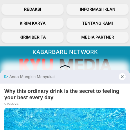
REDAKSI
INFORMASI IKLAN
KIRIM KARYA
TENTANG KAMI
KIRIM BERITA
MEDIA PARTNER
KABARBARU NETWORK
About Our Kabarbaru.co
Kabarbaru.co menyajikan berita aktual dan
inspiratif dari sudut pandang berbaik sangka
serta terverifikasi dari sumber yang tepat.
Follow Kabarbaru