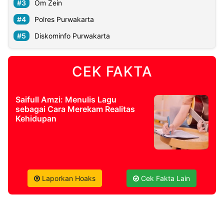
Om Zein
Polres Purwakarta
Diskominfo Purwakarta
CEK FAKTA
Saifull Amzi: Menulis Lagu
sebagai Cara Merekam Realitas
Kehidupan
Laporkan Hoaks
Cek Fakta Lain