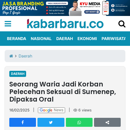
BERANDA
NASIONAL
DAERAH
EKONOMI
PARIWISATA
Informasi
KabarbaruTV
Kirim
Tentang
Daerah
Iklan
Berita
Kami
DAERAH
Berita
Seorang Waria Jadi Korban
Nasional
International
Olahraga
Entertainment
Daerah
Pariwisata
Kuliner
Kolom
Pelecehan Seksual di Sumenep,
Dipaksa Oral
Network
16/02/2025
|
|
6
views
PT
TREETAN