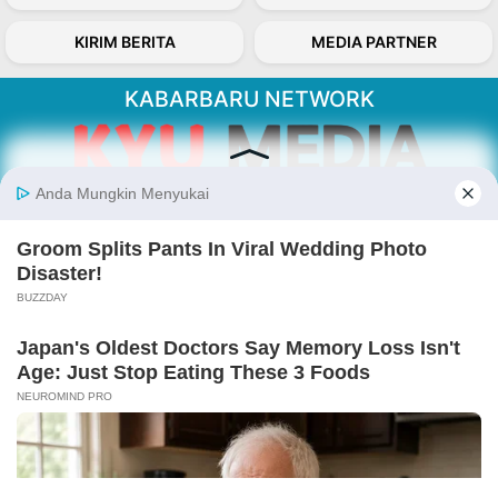
KIRIM BERITA
MEDIA PARTNER
KABARBARU NETWORK
About Our Kabarbaru.co
Kabarbaru.co menyajikan berita aktual dan
inspiratif dari sudut pandang berbaik sangka
serta terverifikasi dari sumber yang tepat.
Follow Kabarbaru