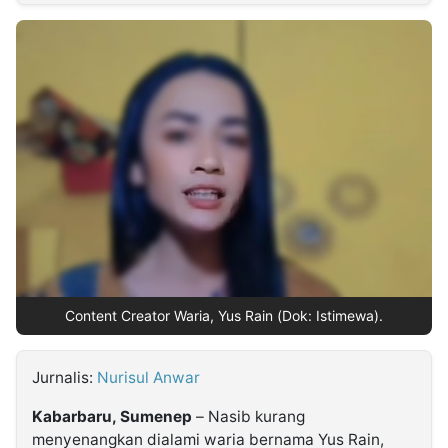
MULTIMEDIA
INDONESIA
Partner
Insight
Suara
Lens
Daily
Jalan
Idealita
Kita
Dinamikapost.com
Radar
Seedbacklink
NTB
Time
IDN
Jogja
Rakyat
News
Notice
Baru
Follow
Kabarbaru
Content Creator Waria, Yus Rain (Dok: Istimewa).
Jurnalis:
Nurisul Anwar
Kabarbaru, Sumenep
– Nasib kurang
menyenangkan dialami waria bernama Yus Rain,