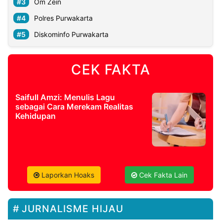
Om Zein
Polres Purwakarta
Diskominfo Purwakarta
CEK FAKTA
Saifull Amzi: Menulis Lagu
sebagai Cara Merekam Realitas
Kehidupan
Laporkan Hoaks
Cek Fakta Lain
JURNALISME HIJAU