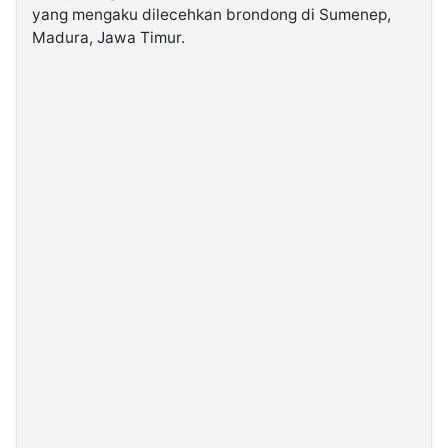
yang mengaku dilecehkan brondong di Sumenep,
Madura, Jawa Timur.
©
Kabarbaru.co
-
2026
PT.
Kabarbaru
Media
Holding