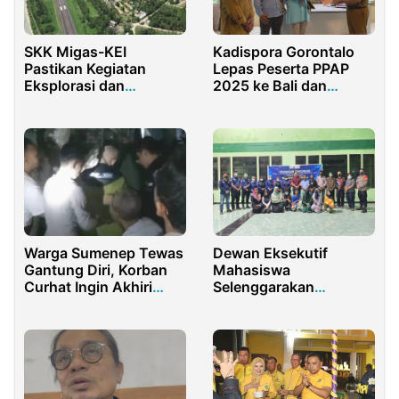
SKK Migas-KEI
Kadispora Gorontalo
Pastikan Kegiatan
Lepas Peserta PPAP
Eksplorasi dan
2025 ke Bali dan
Produksi Ramah
Kalimantan Tengah
Lingkungan
Warga Sumenep Tewas
Dewan Eksekutif
Gantung Diri, Korban
Mahasiswa
Curhat Ingin Akhiri
Selenggarakan
Hidup
Rakorwil dan Vaksinasi
Booster di IAIN
Jayapura