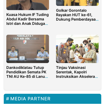
Golkar Gorontalo
Kuasa Hukum IF Tuding
Rayakan HUT ke-61,
Abdul Kadir Bersama
Dukung Pemberdayaan
Istri dan Anak Diduga
UMKM Lokal
Kuasai Aset Terkait
TPPU
Dankodiklatau Tutup
Tinjau Vaksinasi
Pendidikan Semata PK
Serentak, Kapolri
TNI AU Ke-85 di Lanud
Instruksikan Akselerasi
Adi Soemarmo
ke Lansia dan Anak-
anak
MEDIA PARTNER