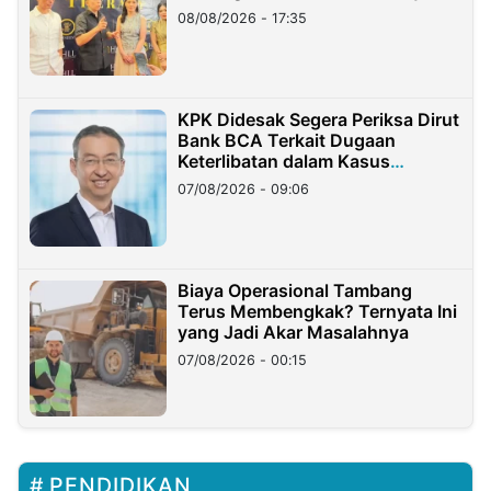
08/08/2026 - 17:35
KPK Didesak Segera Periksa Dirut
Bank BCA Terkait Dugaan
Keterlibatan dalam Kasus
Hilangnya Dana Nasabah Rp2,58
07/08/2026 - 09:06
Miliar
Biaya Operasional Tambang
Terus Membengkak? Ternyata Ini
yang Jadi Akar Masalahnya
07/08/2026 - 00:15
PENDIDIKAN