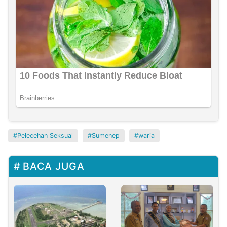
Pelecehan Seksual
Sumenep
waria
BACA JUGA