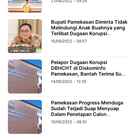
21/06/2022 - 09:26
©
Kabarbaru.co
Bupati Pamekasan Diminta Tidak
-
2026
Melindungi Anak Buahnya yang
Terlibat Dugaan Korupsi
DBHCHT 2021
15/06/2022 - 08:57
PT.
Kabarbaru
Media
Holding
Pelapor Dugaan Korupsi
DBHCHT di Diskominfo
Pamekasan, Bantah Terima Suap
3 Unit Motor PCX
14/06/2022 - 12:35
Pamekasan Progress Menduga
Sudah Terjadi Suap Menyuap
Dalam Penetapan Calon
Tersangka DBHCHT
10/06/2022 - 08:10