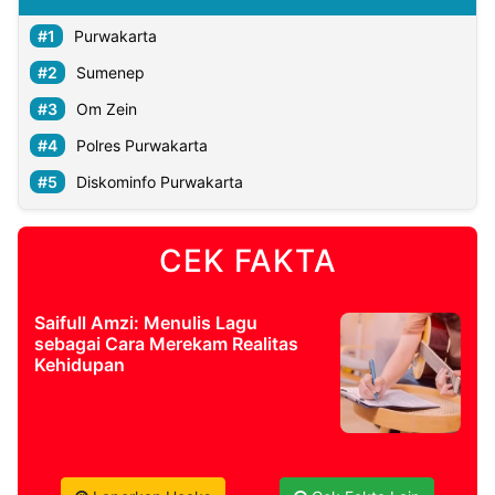
Purwakarta
Sumenep
Om Zein
Polres Purwakarta
Diskominfo Purwakarta
CEK FAKTA
Saifull Amzi: Menulis Lagu
sebagai Cara Merekam Realitas
Kehidupan