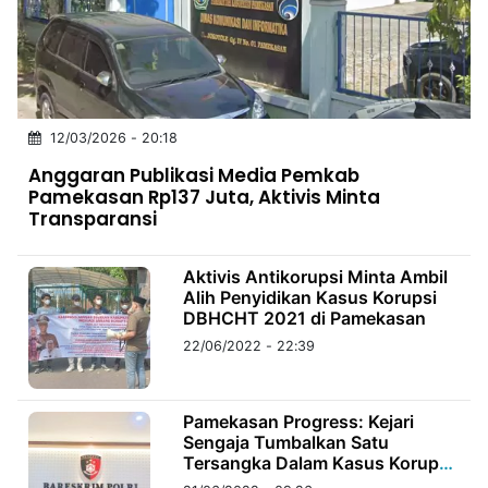
MULTIMEDIA
INDONESIA
Partner
12/03/2026 - 20:18
Insight
Suara
Lens
Daily
Jalan
Idealita
Kita
Dinamikapost.com
Radar
Seedbacklink
Anggaran Publikasi Media Pemkab
NTB
Time
IDN
Jogja
Rakyat
News
Notice
Baru
Pamekasan Rp137 Juta, Aktivis Minta
Transparansi
Follow
Kabarbaru
Aktivis Antikorupsi Minta Ambil
Alih Penyidikan Kasus Korupsi
DBHCHT 2021 di Pamekasan
22/06/2022 - 22:39
Pamekasan Progress: Kejari
Sengaja Tumbalkan Satu
Tersangka Dalam Kasus Korupsi
DBHCHT 2021