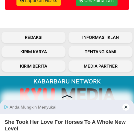
Laporkan Hoaks
Cek Fakta Lain
REDAKSI
INFORMASI IKLAN
KIRIM KARYA
TENTANG KAMI
KIRIM BERITA
MEDIA PARTNER
KABARBARU NETWORK
About Our Kabarbaru.co
Kabarbaru.co menyajikan berita aktual dan
inspiratif dari sudut pandang berbaik sangka