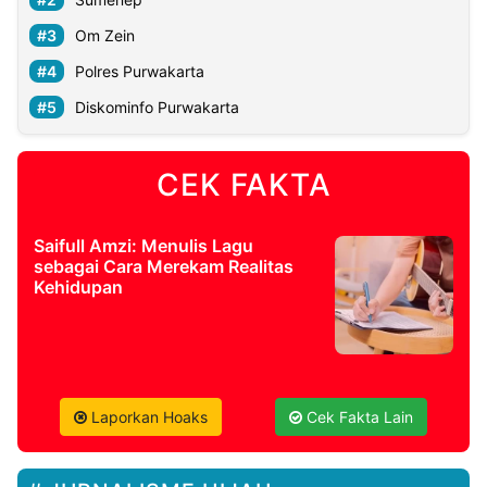
Om Zein
Polres Purwakarta
Diskominfo Purwakarta
CEK FAKTA
Saifull Amzi: Menulis Lagu
sebagai Cara Merekam Realitas
Kehidupan
Laporkan Hoaks
Cek Fakta Lain