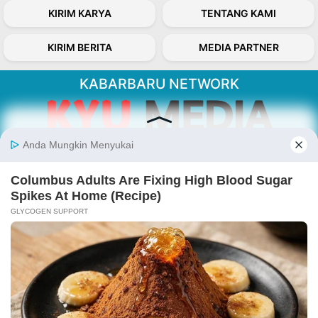
KIRIM KARYA
TENTANG KAMI
KIRIM BERITA
MEDIA PARTNER
KABARBARU NETWORK
About Our Kabarbaru.co
Kabarbaru.co menyajikan berita aktual dan
inspiratif dari sudut pandang berbaik sangka
serta terverifikasi dari sumber yang tepat.
Follow Kabarbaru