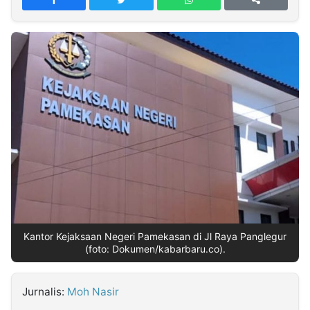
MULTIMEDIA
INDONESIA
Partner
Insight
Suara
Lens
Daily
Jalan
Idealita
Kita
Dinamikapost.com
Radar
Seedbacklink
NTB
Time
IDN
Jogja
Rakyat
News
Notice
Baru
Follow
Kabarbaru
Kantor Kejaksaan Negeri Pamekasan di Jl Raya Panglegur
(foto: Dokumen/kabarbaru.co).
Jurnalis:
Moh Nasir