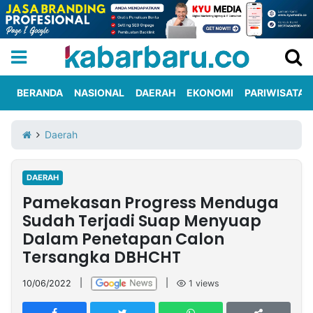
BERANDA
NASIONAL
DAERAH
EKONOMI
PARIWISATA
Informasi
KabarbaruTV
Kirim
Tentang
Daerah
Iklan
Berita
Kami
DAERAH
Berita
Pamekasan Progress Menduga
Nasional
International
Olahraga
Entertainment
Daerah
Pariwisata
Kuliner
Kolom
Sudah Terjadi Suap Menyuap
Dalam Penetapan Calon
Tersangka DBHCHT
Network
10/06/2022
|
|
1
views
PT
TREETAN