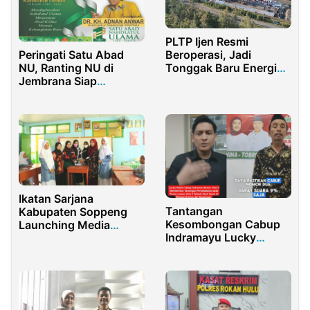
PLTP Ijen Resmi
Beroperasi, Jadi
Peringati Satu Abad
Tonggak Baru Energi
NU, Ranting NU di
Terbarukan di Jawa
Jembrana Siap
Timur
Menjemput Abad
Kedua Kebangkitan
Baru
Ikatan Sarjana
Tantangan
Kabupaten Soppeng
Kesombongan Cabup
Launching Media
Indramayu Lucky
Pembelajaran Bahasa
Hakim Dijawab oleh
Daerah
Kader PKB Ranting
Desa Kaplongan