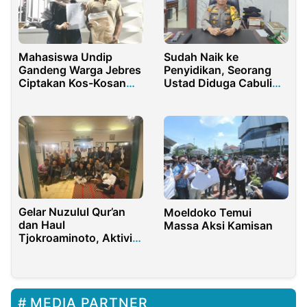
Mahasiswa Undip
Sudah Naik ke
Gandeng Warga Jebres
Penyidikan, Seorang
Ciptakan Kos-Kosan
Ustad Diduga Cabuli
Aman Dari Pencurian
Santri di Pesantren
Dan Pelanggaran
Bakal Jadi Tersangka
Asusila
Gelar Nuzulul Qur’an
Moeldoko Temui
dan Haul
Massa Aksi Kamisan
Tjokroaminoto, Aktivis
Peneleh Refleksi di
Rumah Bersejarah
MEDIA PARTNER