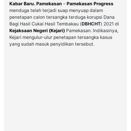
Kabar Baru. Pamekasan
–
Pamekasan Progress
menduga telah terjadi suap menyuap dalam
©
penetapan calon tersangka terduga korupsi Dana
Kabarbaru.co
-
Bagi Hasil Cukai Hasil Tembakau (
DBHCHT
) 2021 di
2026
Kejaksaan Negeri (Kejari)
Pamekasan. Indikasinya,
Kejari mengulur-ulur penetapan tersangka kasus
PT.
yang sudah masuk penyidikan tersebut.
Kabarbaru
Media
Holding