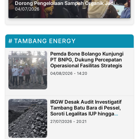
Dorong Pengelolaan Sampah Organik Jadi
Solusi Krisis Iklim
04/07/2026
TAMBANG ENERGY
Pemda Bone Bolango Kunjungi
PT BNPG, Dukung Percepatan
Operasional Fasilitas Strategis
04/08/2026 - 14:20
IRGW Desak Audit Investigatif
Tambang Batu Bara di Pessel,
Soroti Legalitas IUP hingga
Stockpile
27/07/2026 - 20:21