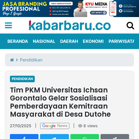
BERANDA
NASIONAL
DAERAH
EKONOMI
PARIWISATA
Informasi
KabarbaruTV
Kirim
Tentang
Pendidikan
Iklan
Berita
Kami
PENDIDIKAN
Berita
Tim PKM Universitas Ichsan
Nasional
International
Olahraga
Entertainment
Daerah
Pariwisata
Kuliner
Kolom
Gorontalo Gelar Sosialisasi
Pemberdayaan Kemitraan
Masyarakat di Desa Dutohe
Network
27/10/2025
|
|
8
views
PT
TREETAN