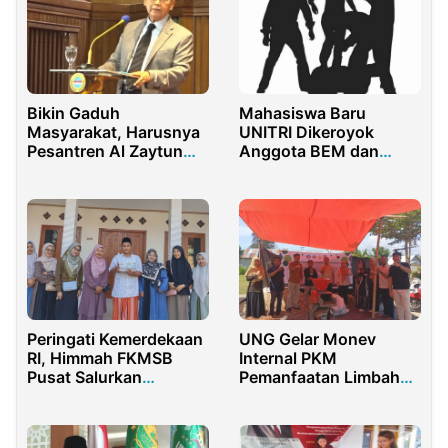
Bikin Gaduh
Mahasiswa Baru
Masyarakat, Harusnya
UNITRI Dikeroyok
Pesantren Al Zaytun
Anggota BEM dan
Dibekukan
Panitia saat Mengikuti
Ospek
Peringati Kemerdekaan
UNG Gelar Monev
RI, Himmah FKMSB
Internal PKM
Pusat Salurkan
Pemanfaatan Limbah
Bantuan Sosial
Jagung di Desa
Bulontangi, Ketua Tim
Sampaikan Apresiasi