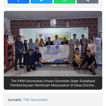
MULTIMEDIA
INDONESIA
Partner
Insight
Suara
Lens
Daily
Jalan
Idealita
Kita
Dinamikapost.com
Radar
Seedbacklink
NTB
Time
IDN
Jogja
Rakyat
News
Notice
Baru
Follow
Kabarbaru
Tim PKM Universitas Ichsan Gorontalo Gelar Sosialisasi
Pemberdayaan Kemitraan Masyarakat di Desa Dutohe .
Jurnalis:
TIM Gorontalo