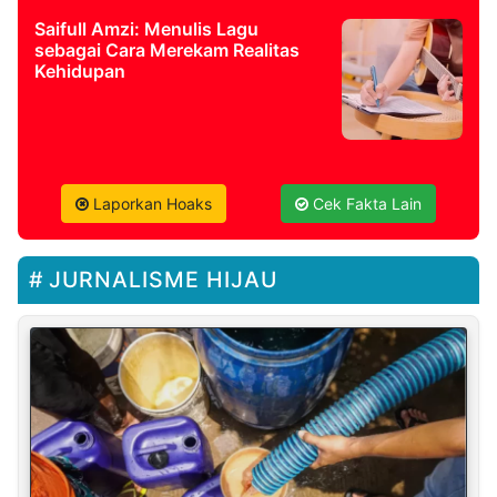
Saifull Amzi: Menulis Lagu
sebagai Cara Merekam Realitas
Kehidupan
Laporkan Hoaks
Cek Fakta Lain
JURNALISME HIJAU