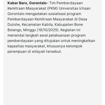
Kabar Baru, Gorontalo
– Tim Pemberdayaan
Kemitraan Masyarakat (PKM) Universitas Ichsan
©
Gorontalo mengadakan sosialisasi program
Kabarbaru.co
-
Pemberdayaan Kemitraan Masyarakat di Desa
2026
Dutohe, Kecamatan Kabila, Kabupaten Bone
Bolango, Minggu (19/10/2025). Kegiatan ini
PT.
menandai langkah awal pelaksanaan program
Kabarbaru
Media
pemberdayaan yang ditujukan untuk meningkatkan
Holding
kapasitas masyarakat, khususnya kelompok
perempuan di wilayah tersebut.