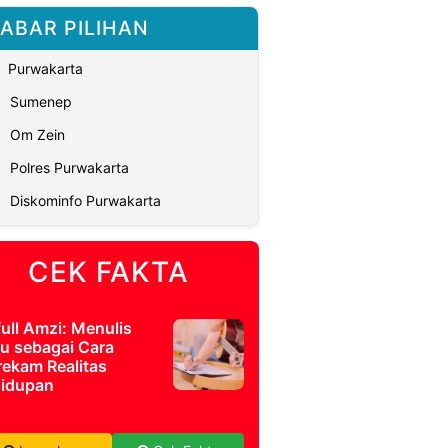
ABAR PILIHAN
Purwakarta
Sumenep
Om Zein
Polres Purwakarta
Diskominfo Purwakarta
CEK FAKTA
full Amzi: Menulis
u sebagai Cara
ekam Realitas
idupan