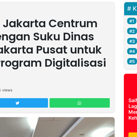
K
 Jakarta Centrum
engan Suku Dinas
akarta Pusat untuk
ogram Digitalisasi
5
views
Sai
Lag
Mer
Keh