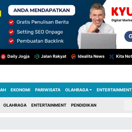
Daily Jogja
Jalan Rakyat
Idealita News
Kita Not
RAH
EKONOMI
PARIWISATA
OLAHRAGA
ENTERTAINMENT
OLAHRAGA
ENTERTAINMENT
PENDIDIKAN