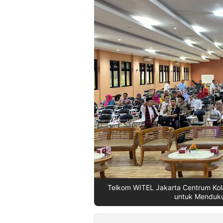
©
Kabarbaru.co
-
2026
PT.
Kabarbaru
Media
Holding
Telkom WITEL Jakarta Centrum Kol
untuk Mendukun