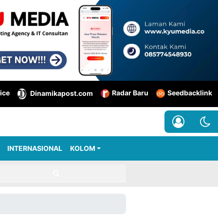
ice
Radar Baru
Seedbacklink
Dinamikapost.com
INTERNASIONAL
KOLOM