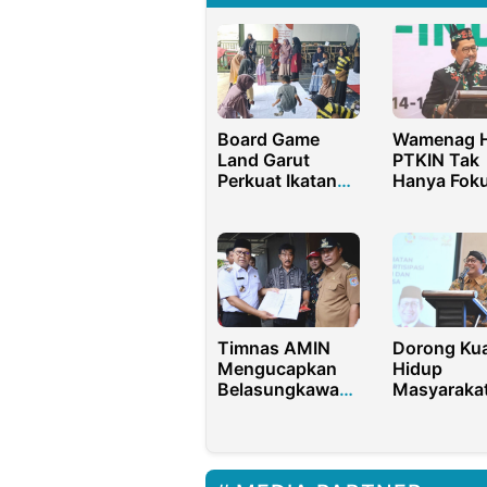
Board Game
Wamenag H
Land Garut
PTKIN Tak
Perkuat Ikatan
Hanya Fok
Keluarga Lewat
Mencetak I
Bermain
Timnas AMIN
Dorong Kua
Mengucapkan
Hidup
Belasungkawa
Masyarakat
Banyak Saksi
Halim Ajak
Meninggal
Pegiat Des
Tingkatka