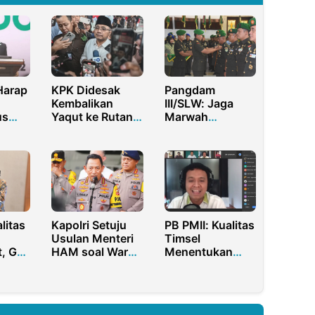
arap
KPK Didesak
Pangdam
Kembalikan
III/SLW: Jaga
us
Yaqut ke Rutan,
Marwah
jazah
Jangan
Siliwangi
Kongkalikong
dengan Koruptor
litas
Kapolri Setuju
PB PMII: Kualitas
Usulan Menteri
Timsel
, Gus
HAM soal Warga
Menentukan
Sipil Bisa Isi
Kualitas
a
Jabatan
Penyelenggara
n SDM
Strategis di Polri
Pemilu