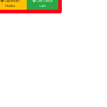
Laporkan
Cek Fakta
Hoaks
Lain