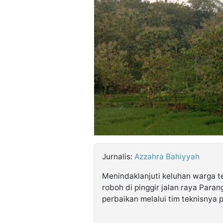
©
Kabarbaru.co
-
2026
PT.
Kabarbaru
Media
Holding
Jurnalis:
Azzahra Bahiyyah
Menindaklanjuti keluhan warga te
roboh di pinggir jalan raya Para
perbaikan melalui tim teknisnya 