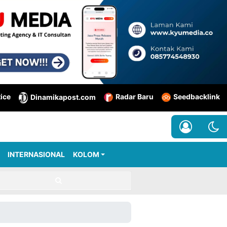
tice
Radar Baru
Seedbacklink
Dinamikapost.com
INTERNASIONAL
KOLOM