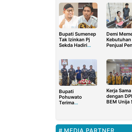
Bupati Sumenep
Demi Meme
Tak Izinkan Pj
Kebutuhan
Sekda Hadiri
Penjual Pen
Rapat Komisi I
Bangkalan
soal Pengisian
Ditangkap,
Jabatan
Ternyata
Edarkan S
Kerja Sama
Bupati
dengan DP
Pohuwato
BEM Unija 
Terima
Suksekan
Silaturahmi
Program Bi
Danlanal
Desa
Gorontalo,
Bahas
MEDIA PARTNER
Keamanan