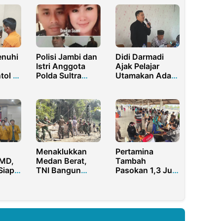
Polisi Jambi dan
Didi Darmadi
nuhi
Istri Anggota
Ajak Pelajar
Polda Sultra
Utamakan Adab
tol di
Selingkuh,
dan Etika Dalam
Propam Gerebek
Menuntut Ilmu
Kamar Hotel
abu
Menaklukkan
Pertamina
MD,
Medan Berat,
Tambah
Siap
TNI Bangun
Pasokan 1,3 Juta
Jembatan
Liter Minyak
na
Harapan di Barat
Tanah Papua
Purwakarta
Maluku