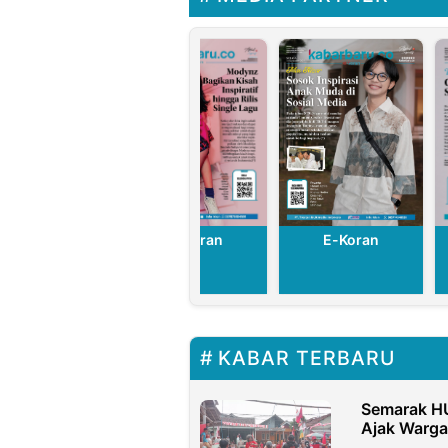
Perairan
E-Koran
E-Koran
E-Koran
KABAR TERBARU
Semarak HU
Ajak Warg