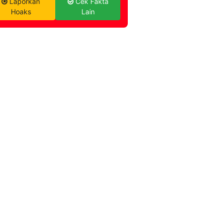
Laporkan
Cek Fakta
Hoaks
Lain