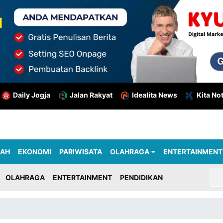
Daily Jogja
Jalan Rakyat
Idealita News
Kita No
RAH
EKONOMI
PARIWISATA
OLAHRAGA
ENTERTAINMENT
OLAHRAGA
ENTERTAINMENT
PENDIDIKAN