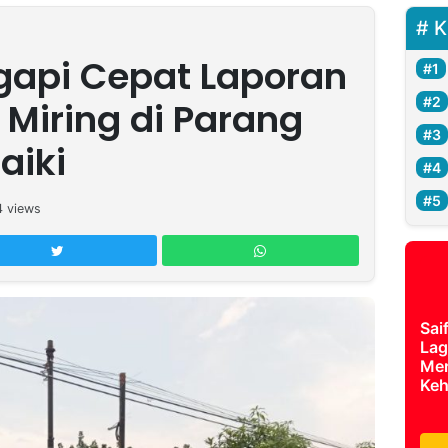
K
gapi Cepat Laporan
 Miring di Parang
aiki
4
views
Sai
Lag
Mer
Keh