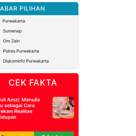
ABAR PILIHAN
Purwakarta
Sumenep
Om Zein
Polres Purwakarta
Diskominfo Purwakarta
CEK FAKTA
full Amzi: Menulis
u sebagai Cara
ekam Realitas
idupan