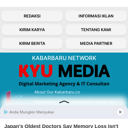
REDAKSI
INFORMASI IKLAN
KIRIM KARYA
TENTANG KAMI
KIRIM BERITA
MEDIA PARTNER
KABARBARU NETWORK
About Our Kabarbaru.co
Kabarbaru.co menyajikan berita aktual dan
inspiratif dari sudut pandang berbaik sangka
serta terverifikasi dari sumber yang tepat.
Follow Kabarbaru