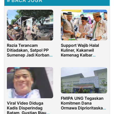
BACA JUGA
Support Wajib Halal
Razia Terancam
Kuliner, Kakanwil
Ditiadakan, Satpol PP
Kemenag Kalbar
Sumenep Jadi Korban
Keliling Pasar Juadah
Efisiensi Anggaran
Masjid Raya
Singkawang
FMIPA UNG Tegaskan
Komitmen Dana
Viral Video Diduga
Ormawa Diprioritaskan
Kadis Disperindag
untuk IKU, Kreativitas
Batam, Gustian Riau