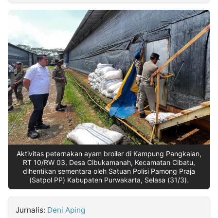
MULTIMEDIA
INDONESIA
Partner
Insight
Suara
Lens
Daily
Jalan
Idealita
Kita
Dinamikapost.com
Radar
Seedbacklink
NTB
Time
IDN
Jogja
Rakyat
News
Notice
Baru
Follow
Kabarbaru
Aktivitas peternakan ayam broiler di Kampung Pangkalan,
RT 10/RW 03, Desa Cibukamanah, Kecamatan Cibatu,
dihentikan sementara oleh Satuan Polisi Pamong Praja
(Satpol PP) Kabupaten Purwakarta, Selasa (31/3).
Jurnalis:
Deni Aping