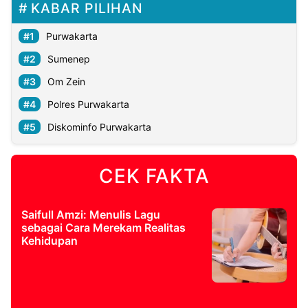
KABAR PILIHAN
Purwakarta
Sumenep
Om Zein
Polres Purwakarta
Diskominfo Purwakarta
CEK FAKTA
Saifull Amzi: Menulis Lagu
sebagai Cara Merekam Realitas
Kehidupan