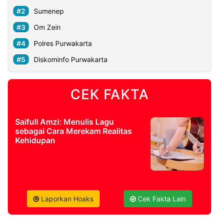
Sumenep
Om Zein
Polres Purwakarta
Diskominfo Purwakarta
CEK FAKTA
Saifull Amzi: Menulis Lagu
sebagai Cara Merekam Realitas
Kehidupan
Laporkan Hoaks
Cek Fakta Lain