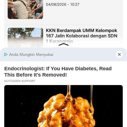
di Taiwan
04/08/2026 - 10:27
KKN Berdampak UMM Kelompok
167 Jalin Kolaborasi dengan SDN
1 Karangrejo
02/08/2026 - 19:20
Cipta Publishing Dorong Penulis
Tidak Hanya Terbit, tetapi Juga
Melindungi Hak Ciptanya
01/08/2026 - 12:20
KOLOM