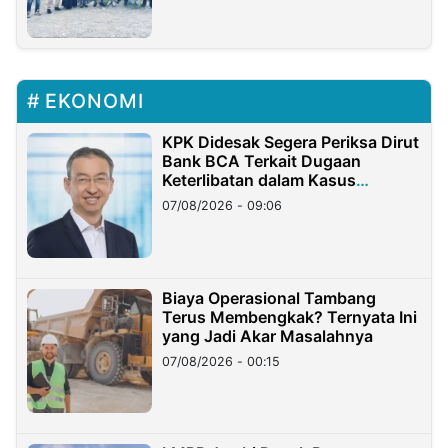
EKONOMI
KPK Didesak Segera Periksa Dirut
Bank BCA Terkait Dugaan
Keterlibatan dalam Kasus
Hilangnya Dana Nasabah Rp2,58
07/08/2026 - 09:06
Miliar
Biaya Operasional Tambang
Terus Membengkak? Ternyata Ini
yang Jadi Akar Masalahnya
07/08/2026 - 00:15