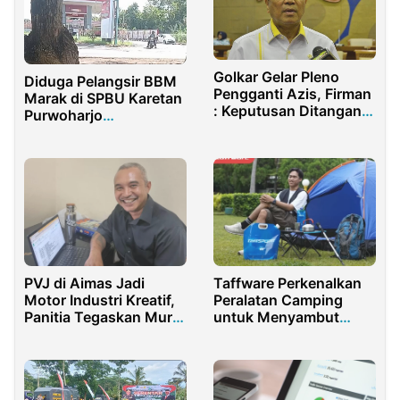
Golkar Gelar Pleno
Diduga Pelangsir BBM
Pengganti Azis, Firman
Marak di SPBU Karetan
: Keputusan Ditangan
Purwoharjo
Airlangga
Banyuwangi
PVJ di Aimas Jadi
Taffware Perkenalkan
Motor Industri Kreatif,
Peralatan Camping
Panitia Tegaskan Murni
untuk Menyambut
Swasta
Musim Liburan Akhir
Tahun