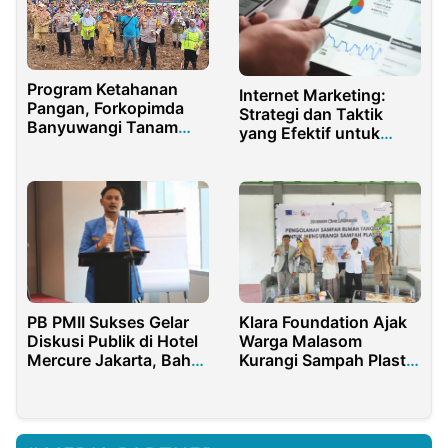
Program Ketahanan
Internet Marketing:
Pangan, Forkopimda
Strategi dan Taktik
Banyuwangi Tanam
yang Efektif untuk
Ratusan Hektar Jagung
Kesuksesan Bisnis
Online
PB PMII Sukses Gelar
Klara Foundation Ajak
Diskusi Publik di Hotel
Warga Malasom
Mercure Jakarta, Bahas
Kurangi Sampah Plastik
Masa Depan Kader di
Rumah Tangga
Bidang UMKM