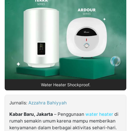
MULTIMEDIA
INDONESIA
Partner
Insight
Suara
Lens
Daily
Jalan
Idealita
Kita
Dinamikapost.com
Radar
Seedbacklink
NTB
Time
IDN
Jogja
Rakyat
News
Notice
Baru
Follow
Kabarbaru
Water Heater Shockproof.
Jurnalis:
Azzahra Bahiyyah
Kabar Baru, Jakarta
– Penggunaan
water heater
di
rumah semakin umum karena mampu memberikan
kenyamanan dalam berbagai aktivitas sehari-hari.