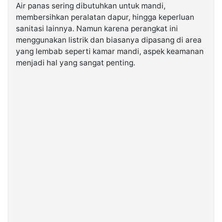
Air panas sering dibutuhkan untuk mandi,
membersihkan peralatan dapur, hingga keperluan
©
sanitasi lainnya. Namun karena perangkat ini
Kabarbaru.co
-
menggunakan listrik dan biasanya dipasang di area
2026
yang lembab seperti kamar mandi, aspek keamanan
menjadi hal yang sangat penting.
PT.
Kabarbaru
Media
Holding