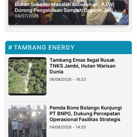
Bukan Sekadar Masalah Kebersihan, AZWI
Dorong Pengelolaan Sampah Organik Jadi
Solusi Krisis Iklim
04/07/2026
TAMBANG ENERGY
Tambang Emas Ilegal Rusak
TNKS Jambi, Hutan Warisan
Dunia
06/08/2026 - 16:23
Pemda Bone Bolango Kunjungi
PT BNPG, Dukung Percepatan
Operasional Fasilitas Strategis
04/08/2026 - 14:20