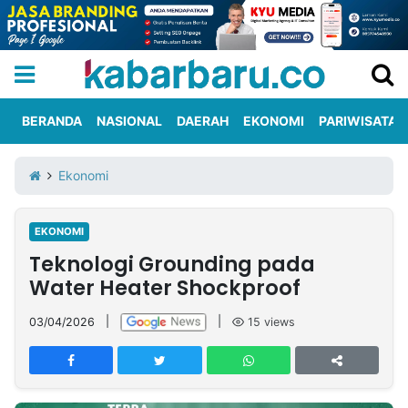
BERANDA
NASIONAL
DAERAH
EKONOMI
PARIWISATA
Informasi
KabarbaruTV
Kirim
Tentang
Ekonomi
Iklan
Berita
Kami
EKONOMI
Berita
Teknologi Grounding pada
Nasional
International
Olahraga
Entertainment
Daerah
Pariwisata
Kuliner
Kolom
Water Heater Shockproof
03/04/2026
|
|
15
views
Network
PT
TREETAN