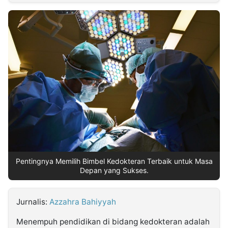
MULTIMEDIA
INDONESIA
Partner
Insight
Suara
Lens
Daily
Jalan
Idealita
Kita
Dinamikapost.com
Radar
Seedbacklink
NTB
Time
IDN
Jogja
Rakyat
News
Notice
Baru
Follow
Kabarbaru
Pentingnya Memilih Bimbel Kedokteran Terbaik untuk Masa
Depan yang Sukses.
Jurnalis:
Azzahra Bahiyyah
Menempuh pendidikan di bidang kedokteran adalah