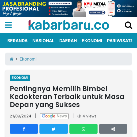
BERANDA
NASIONAL
DAERAH
EKONOMI
PARIWISATA
Informasi
KabarbaruTV
Kirim
Tentang
Ekonomi
Iklan
Berita
Kami
EKONOMI
Berita
Pentingnya Memilih Bimbel
Nasional
International
Olahraga
Entertainment
Daerah
Pariwisata
Kuliner
Kolom
Kedokteran Terbaik untuk Masa
Depan yang Sukses
Network
21/09/2024
|
|
4
views
PT
TREETAN