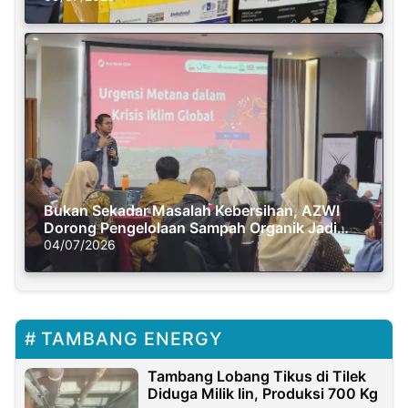
Bukan Sekadar Masalah Kebersihan, AZWI
Dorong Pengelolaan Sampah Organik Jadi
Solusi Krisis Iklim
04/07/2026
TAMBANG ENERGY
Tambang Lobang Tikus di Tilek
Diduga Milik Iin, Produksi 700 Kg