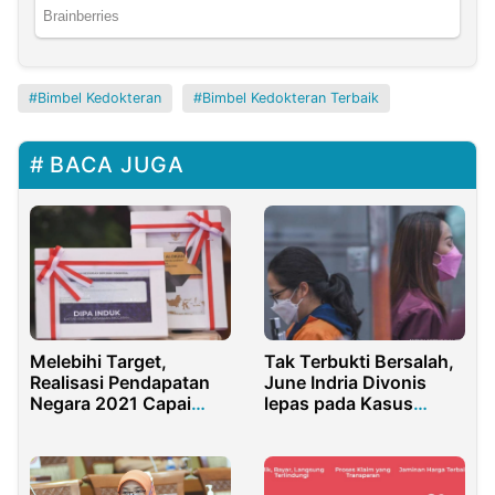
Bimbel Kedokteran
Bimbel Kedokteran Terbaik
BACA JUGA
Melebihi Target,
Tak Terbukti Bersalah,
Realisasi Pendapatan
June Indria Divonis
Negara 2021 Capai
lepas pada Kasus
Rp2.003,1 Triliun
Gagal Bayar KSP
Indosurya