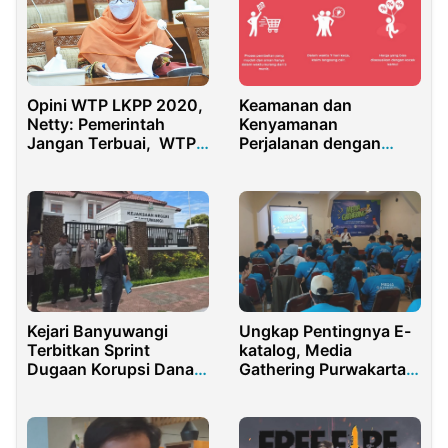
Keamanan dan
Opini WTP LKPP 2020,
Kenyamanan
Netty: Pemerintah
Perjalanan dengan
Jangan Terbuai, WTP
Asuransi Perjalanan
Bukan Tolak Ukur
Domestik Terbaik
Kinerja Anggaran
Kejari Banyuwangi
Ungkap Pentingnya E-
Terbitkan Sprint
katalog, Media
Dugaan Korupsi Dana
Gathering Purwakarta
CSR Petrogas Jatim
Penuh Insight Baru!
Utama