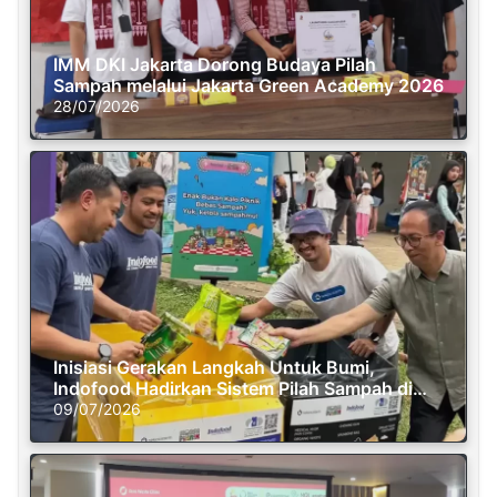
IMM DKI Jakarta Dorong Budaya Pilah
Sampah melalui Jakarta Green Academy 2026
28/07/2026
Inisiasi Gerakan Langkah Untuk Bumi,
Indofood Hadirkan Sistem Pilah Sampah di
Semasa Piknik
09/07/2026