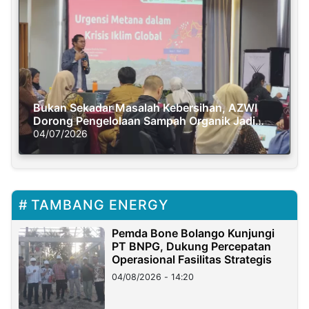
Bukan Sekadar Masalah Kebersihan, AZWI
Dorong Pengelolaan Sampah Organik Jadi
Solusi Krisis Iklim
04/07/2026
TAMBANG ENERGY
Pemda Bone Bolango Kunjungi
PT BNPG, Dukung Percepatan
Operasional Fasilitas Strategis
04/08/2026 - 14:20