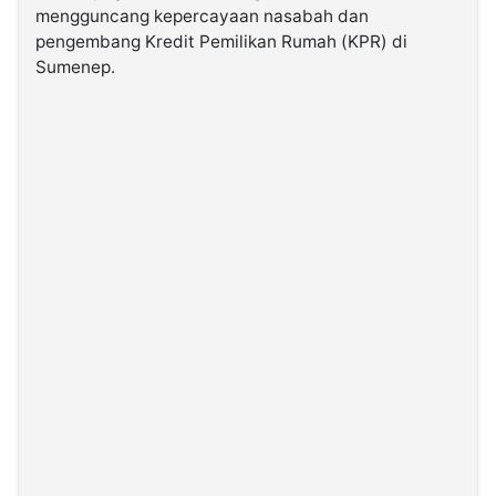
mengguncang kepercayaan nasabah dan
pengembang Kredit Pemilikan Rumah (KPR) di
©
Sumenep.
Kabarbaru.co
-
2026
PT.
Kabarbaru
Media
Holding