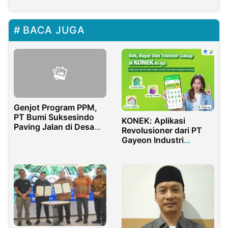
BACA JUGA
Genjot Program PPM,
PT Bumi Suksesindo
KONEK: Aplikasi
Paving Jalan di Desa
Revolusioner dari PT
Kandangan
Gayeon Industri
Pesanggaran
Persada untuk
Banyuwangi
Pembelian dan
Pembayaran Digital