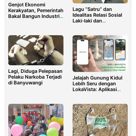
Genjot Ekonomi
Lagu “Satru” dan
Kerakyatan, Pemerintah
Idealitas Relasi Sosial
Bakal Bangun Industri
Laki-laki dan
Bambu
Perempuan
Lagi, Diduga Pelepasan
Pelaku Narkoba Terjadi
Jelajah Gunung Kidul
di Banyuwangi
Lebih Seru dengan
LokaVista: Aplikasi
Maps Berbasis
Augmented Reality