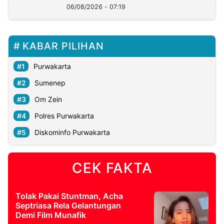
06/08/2026 - 07:19
KABAR PILIHAN
Purwakarta
Sumenep
Om Zein
Polres Purwakarta
Diskominfo Purwakarta
CEK FAKTA
Tolak Pakai Stuntman, Acha
Septriasa Rela Gelantungan
Demi Film Munafik