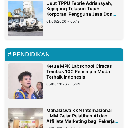
Usut TPPU Febrie Adriansyah,
Kejagung Telusuri Tujuh
Korporasi Pengguna Jasa Don
Ritto
01/08/2026 - 05:19
PENDIDIKAN
Ketua MPK Labschool Ciracas
Tembus 100 Pemimpin Muda
Terbaik Indonesia
05/08/2026 - 15:49
Mahasiswa KKN Internasional
UMM Gelar Pelatihan AI dan
Affiliate Marketing bagi Pekerja
Migran Indonesia di Taiwan