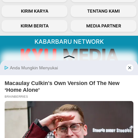
KIRIM KARYA
TENTANG KAMI
KIRIM BERITA
MEDIA PARTNER
KABARBARU NETWORK
About Our Kabarbaru.co
Kabarbaru.co menyajikan berita aktual dan
inspiratif dari sudut pandang berbaik sangka
serta terverifikasi dari sumber yang tepat.
Follow Kabarbaru