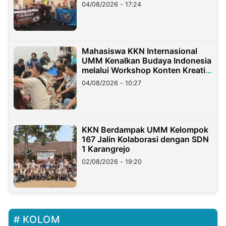
Migran Indonesia di Taiwan
04/08/2026 - 17:24
Mahasiswa KKN Internasional
UMM Kenalkan Budaya Indonesia
melalui Workshop Konten Kreatif
di Taiwan
04/08/2026 - 10:27
KKN Berdampak UMM Kelompok
167 Jalin Kolaborasi dengan SDN
1 Karangrejo
02/08/2026 - 19:20
KOLOM