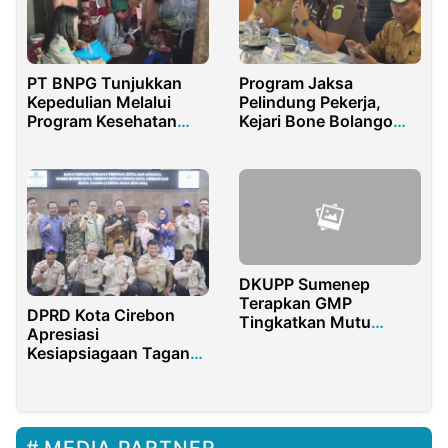
PT BNPG Tunjukkan
Program Jaksa
Kepedulian Melalui
Pelindung Pekerja,
Program Kesehatan
Kejari Bone Bolango
Lansia Berkelanjutan
Sasar Seluruh Desa
DKUPP Sumenep
Terapkan GMP
DPRD Kota Cirebon
Tingkatkan Mutu
Apresiasi
Industri Rokok Lokal
Kesiapsiagaan Tagana
Hadapi Bencana