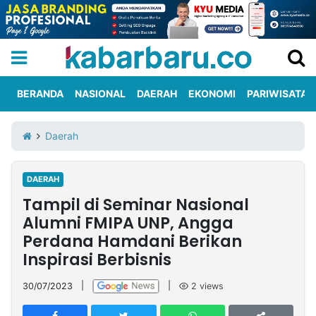
BERANDA
NASIONAL
DAERAH
EKONOMI
PARIWISATA
Informasi
KabarbaruTV
Kirim
Tentang
Daerah
Iklan
Berita
Kami
DAERAH
Berita
Tampil di Seminar Nasional
Nasional
International
Olahraga
Entertainment
Daerah
Pariwisata
Kuliner
Kolom
Alumni FMIPA UNP, Angga
Perdana Hamdani Berikan
Inspirasi Berbisnis
Network
30/07/2023
|
|
2
views
PT
TREETAN