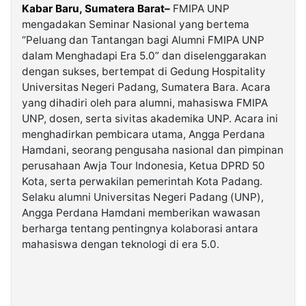
Kabar Baru, Sumatera Barat–
FMIPA UNP
mengadakan Seminar Nasional yang bertema
©
“Peluang dan Tantangan bagi Alumni FMIPA UNP
Kabarbaru.co
-
dalam Menghadapi Era 5.0” dan diselenggarakan
2026
dengan sukses, bertempat di Gedung Hospitality
Universitas Negeri Padang, Sumatera Bara. Acara
PT.
yang dihadiri oleh para alumni, mahasiswa FMIPA
Kabarbaru
Media
UNP, dosen, serta sivitas akademika UNP. Acara ini
Holding
menghadirkan pembicara utama, Angga Perdana
Hamdani, seorang pengusaha nasional dan pimpinan
perusahaan Awja Tour Indonesia, Ketua DPRD 50
Kota, serta perwakilan pemerintah Kota Padang.
Selaku alumni Universitas Negeri Padang (UNP),
Angga Perdana Hamdani memberikan wawasan
berharga tentang pentingnya kolaborasi antara
mahasiswa dengan teknologi di era 5.0.