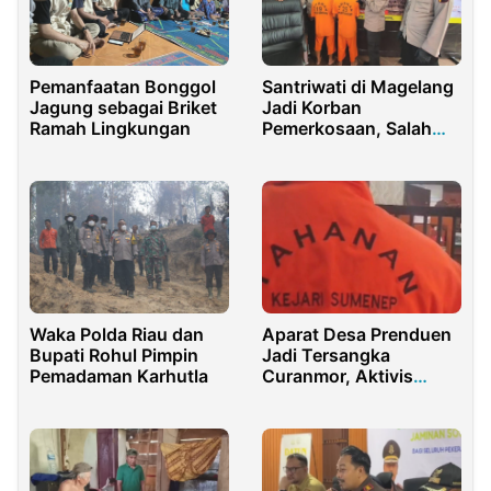
Pemanfaatan Bonggol
Santriwati di Magelang
Jagung sebagai Briket
Jadi Korban
Ramah Lingkungan
Pemerkosaan, Salah
Satu Pelaku Berstatus
Pelajar
Aparat Desa Prenduen
Waka Polda Riau dan
Jadi Tersangka
Bupati Rohul Pimpin
Curanmor, Aktivis
Pemadaman Karhutla
Desak Vonis Maksimal