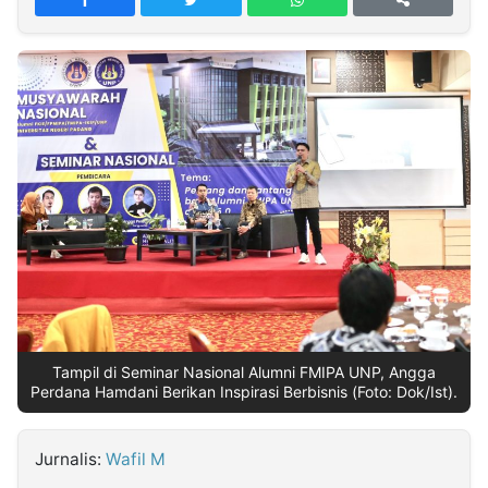
MULTIMEDIA
INDONESIA
Partner
Insight
Suara
Lens
Daily
Jalan
Idealita
Kita
Dinamikapost.com
Radar
Seedbacklink
NTB
Time
IDN
Jogja
Rakyat
News
Notice
Baru
Follow
Kabarbaru
Tampil di Seminar Nasional Alumni FMIPA UNP, Angga
Perdana Hamdani Berikan Inspirasi Berbisnis (Foto: Dok/Ist).
Jurnalis:
Wafil M