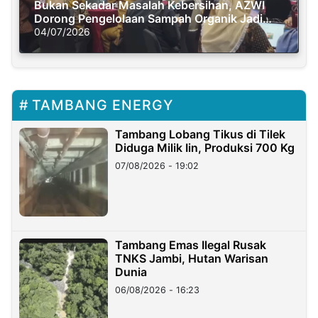
Bukan Sekadar Masalah Kebersihan, AZWI
Dorong Pengelolaan Sampah Organik Jadi
Solusi Krisis Iklim
04/07/2026
TAMBANG ENERGY
Tambang Lobang Tikus di Tilek
Diduga Milik Iin, Produksi 700 Kg
07/08/2026 - 19:02
Tambang Emas Ilegal Rusak
TNKS Jambi, Hutan Warisan
Dunia
06/08/2026 - 16:23