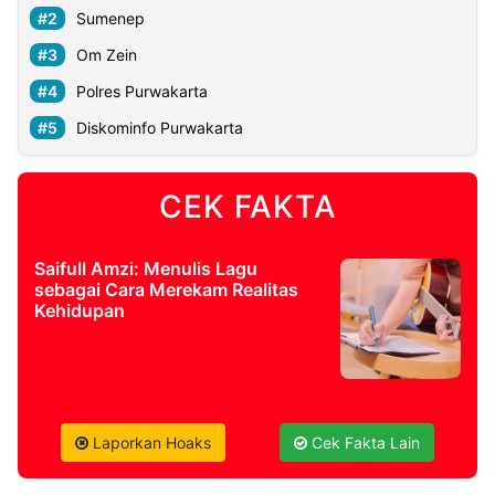
Sumenep
Om Zein
Polres Purwakarta
Diskominfo Purwakarta
CEK FAKTA
Saifull Amzi: Menulis Lagu
sebagai Cara Merekam Realitas
Kehidupan
Laporkan Hoaks
Cek Fakta Lain