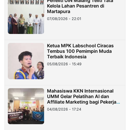
Peneliti UIN Malang Teliti Tata
Kelola Lahan Pesantren di
Martapura
07/08/2026 - 22:01
Ketua MPK Labschool Ciracas
Tembus 100 Pemimpin Muda
Terbaik Indonesia
05/08/2026 - 15:49
Mahasiswa KKN Internasional
UMM Gelar Pelatihan AI dan
Affiliate Marketing bagi Pekerja
Migran Indonesia di Taiwan
04/08/2026 - 17:24