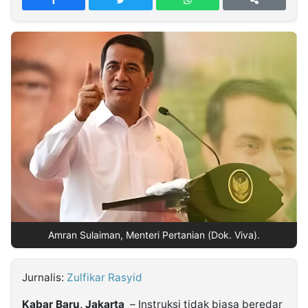
MULTIMEDIA
INDONESIA
Partner
Insight
Suara
Lens
Daily
Jalan
Idealita
Kita
Radar
Seedbacklink
NTB
Time
IDN
Jogja
Rakyat
News
Notice
Baru
Follow
Kabarbaru
Amran Sulaiman, Menteri Pertanian (Dok. Viva).
Jurnalis:
Zulfikar Rasyid
Kabar Baru, Jakarta
– Instruksi tidak biasa beredar