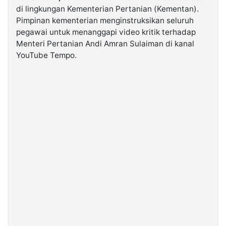
di lingkungan Kementerian Pertanian (Kementan).
Pimpinan kementerian menginstruksikan seluruh
©
pegawai untuk menanggapi video kritik terhadap
Kabarbaru.co
-
Menteri Pertanian Andi Amran Sulaiman di kanal
2026
YouTube Tempo.
PT.
Kabarbaru
Media
Holding