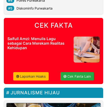
Polres Purwakarta
Diskominfo Purwakarta
CEK FAKTA
Saifull Amzi: Menulis Lagu
sebagai Cara Merekam Realitas
Kehidupan
Laporkan Hoaks
Cek Fakta Lain
JURNALISME HIJAU