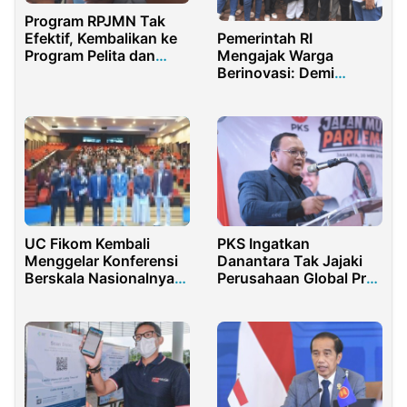
Program RPJMN Tak
Pemerintah RI
Efektif, Kembalikan ke
Mengajak Warga
Program Pelita dan
Berinovasi: Demi
Repelita
Program Makan Siang
Bergizi
UC Fikom Kembali
PKS Ingatkan
Menggelar Konferensi
Danantara Tak Jajaki
Berskala Nasionalnya
Perusahaan Global Pro-
yang ke-3
Israel