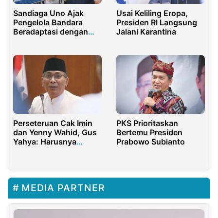
Sandiaga Uno Ajak
Usai Keliling Eropa,
Pengelola Bandara
Presiden RI Langsung
Beradaptasi dengan
Jalani Karantina
Pariwisata
Perseteruan Cak Imin
PKS Prioritaskan
dan Yenny Wahid, Gus
Bertemu Presiden
Yahya: Harusnya
Prabowo Subianto
Diselesaikan Secara
Pribadi
MEDIA PARTNER