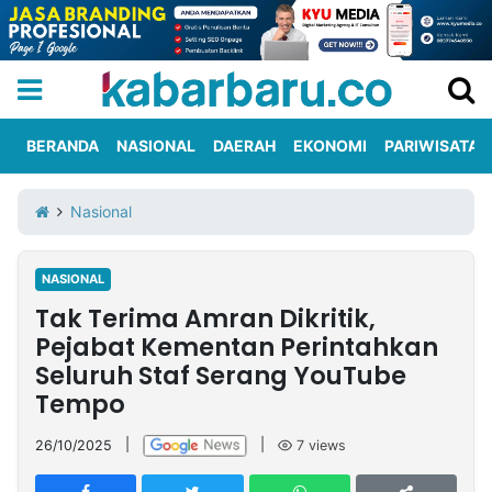
BERANDA
NASIONAL
DAERAH
EKONOMI
PARIWISATA
Informasi
KabarbaruTV
Kirim
Tentang
Nasional
Iklan
Berita
Kami
NASIONAL
Berita
Tak Terima Amran Dikritik,
Nasional
International
Olahraga
Entertainment
Daerah
Pariwisata
Kuliner
Kolom
Pejabat Kementan Perintahkan
Seluruh Staf Serang YouTube
Tempo
Network
26/10/2025
|
|
7
views
PT
TREETAN