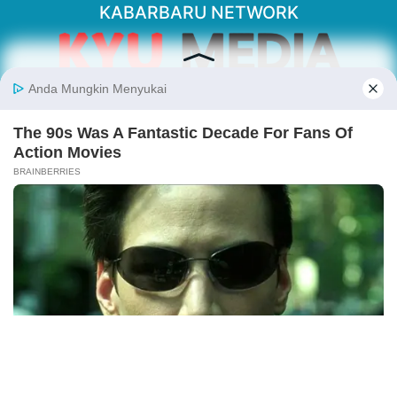
KABARBARU NETWORK
About Our Kabarbaru.co
Kabarbaru.co menyajikan berita aktual dan
inspiratif dari sudut pandang berbaik sangka
serta terverifikasi dari sumber yang tepat.
Follow Kabarbaru
Kabarbaru.co
Copyright © 2026. All rights reserved