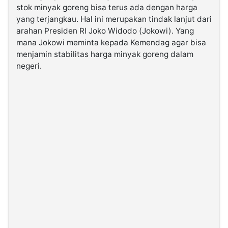
stok minyak goreng bisa terus ada dengan harga
yang terjangkau. Hal ini merupakan tindak lanjut dari
©
arahan Presiden RI Joko Widodo (Jokowi). Yang
Kabarbaru.co
-
mana Jokowi meminta kepada Kemendag agar bisa
2026
menjamin stabilitas harga minyak goreng dalam
negeri.
PT.
Kabarbaru
Media
Holding