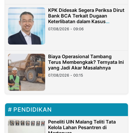
KPK Didesak Segera Periksa Dirut
Bank BCA Terkait Dugaan
Keterlibatan dalam Kasus
Hilangnya Dana Nasabah Rp2,58
07/08/2026 - 09:06
Miliar
Biaya Operasional Tambang
Terus Membengkak? Ternyata Ini
yang Jadi Akar Masalahnya
07/08/2026 - 00:15
PENDIDIKAN
Peneliti UIN Malang Teliti Tata
Kelola Lahan Pesantren di
Martapura