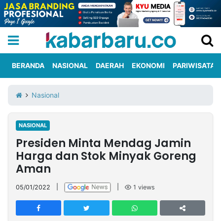
BERANDA
NASIONAL
DAERAH
EKONOMI
PARIWISATA
Informasi
KabarbaruTV
Kirim
Tentang
Nasional
Iklan
Berita
Kami
NASIONAL
Berita
Presiden Minta Mendag Jamin
Nasional
International
Olahraga
Entertainment
Daerah
Pariwisata
Kuliner
Kolom
Harga dan Stok Minyak Goreng
Aman
Network
05/01/2022
|
|
1
views
PT
TREETAN