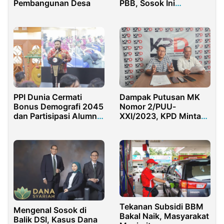
Pembangunan Desa
PBB, Sosok Ini
Penggantinya!
PPI Dunia Cermati
Dampak Putusan MK
Bonus Demografi 2045
Nomor 2/PUU-
dan Partisipasi Alumni
XXI/2023, KPD Minta
Connect
KPU Segera Lakukan
Perubahan PKPU
Tekanan Subsidi BBM
Mengenal Sosok di
Bakal Naik, Masyarakat
Balik DSI, Kasus Dana