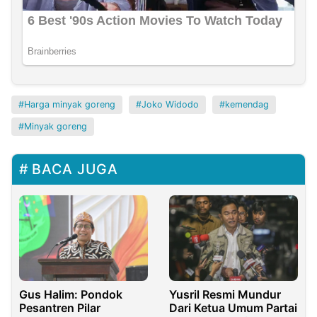
Harga minyak goreng
Joko Widodo
kemendag
Minyak goreng
BACA JUGA
Gus Halim: Pondok
Yusril Resmi Mundur
Pesantren Pilar
Dari Ketua Umum Partai