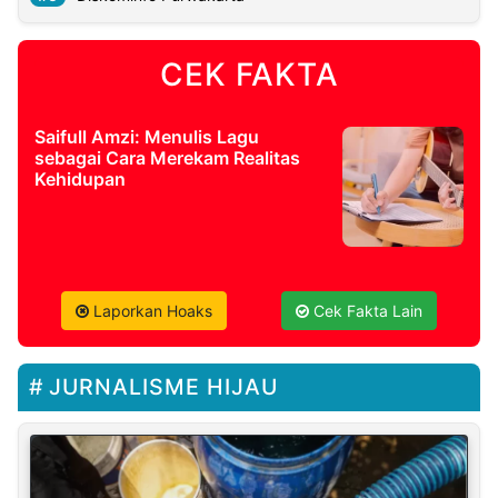
CEK FAKTA
Saifull Amzi: Menulis Lagu
sebagai Cara Merekam Realitas
Kehidupan
Laporkan Hoaks
Cek Fakta Lain
JURNALISME HIJAU