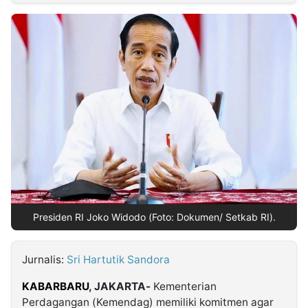
MULTIMEDIA
INDONESIA
Partner
Insight
Suara
Lens
Daily
Jalan
Idealita
Kita
Dinamikapost.com
Radar
Seedbacklink
NTB
Time
IDN
Jogja
Rakyat
News
Notice
Baru
Follow
Kabarbaru
Presiden RI Joko Widodo (Foto: Dokumen/ Setkab RI).
Jurnalis:
Sri Hartutik Sandora
KABARBARU
, JAKARTA-
Kementerian
Perdagangan (Kemendag) memiliki komitmen agar