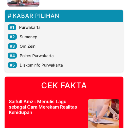
©
KABAR PILIHAN
Kabarbaru.co
-
2026
Purwakarta
Sumenep
PT.
Kabarbaru
Om Zein
Media
Holding
Polres Purwakarta
Diskominfo Purwakarta
CEK FAKTA
Saifull Amzi: Menulis Lagu
sebagai Cara Merekam Realitas
Kehidupan