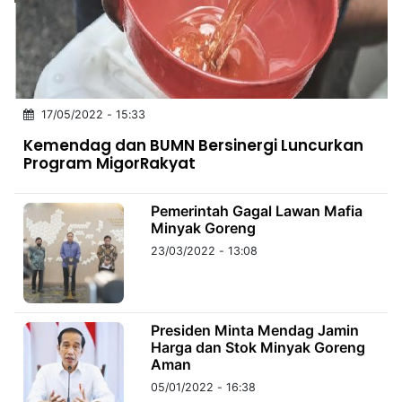
MULTIMEDIA
INDONESIA
Partner
17/05/2022 - 15:33
Insight
Suara
Lens
Daily
Jalan
Idealita
Kita
Dinamikapost.com
Radar
Seedbacklink
Kemendag dan BUMN Bersinergi Luncurkan
NTB
Time
IDN
Jogja
Rakyat
News
Notice
Baru
Program MigorRakyat
Follow
Kabarbaru
Pemerintah Gagal Lawan Mafia
Minyak Goreng
23/03/2022 - 13:08
Presiden Minta Mendag Jamin
Harga dan Stok Minyak Goreng
Aman
05/01/2022 - 16:38