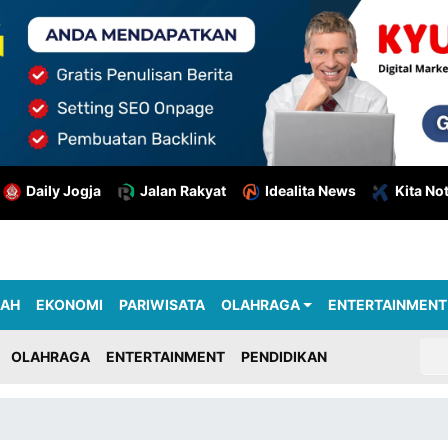
Daily Jogja
Jalan Rakyat
Idealita News
Kita No
RAH
EKONOMI
PARIWISATA
OLAHRAGA
ENTERTAINMENT
OLAHRAGA
ENTERTAINMENT
PENDIDIKAN