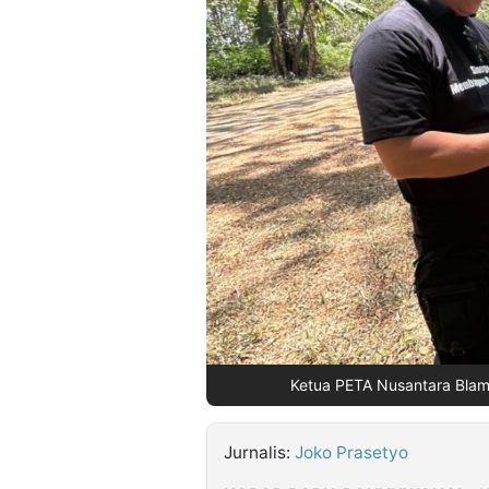
©
Kabarbaru.co
-
2026
PT.
Kabarbaru
Media
Holding
Ketua PETA Nusantara Blamb
Jurnalis:
Joko Prasetyo