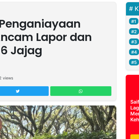
K
 Penganiayaan
Ancam Lapor dan
6 Jajag
2
views
Sai
Lag
Mer
Keh