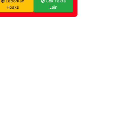
Laporkan
Cek Fakta
Hoaks
Lain