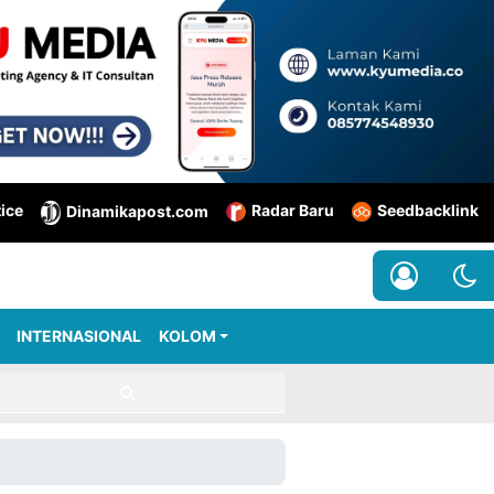
tice
Radar Baru
Seedbacklink
Dinamikapost.com
INTERNASIONAL
KOLOM