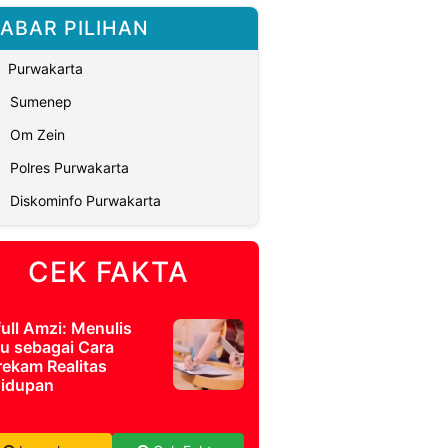
ABAR PILIHAN
Purwakarta
Sumenep
Om Zein
Polres Purwakarta
Diskominfo Purwakarta
CEK FAKTA
full Amzi: Menulis
u sebagai Cara
ekam Realitas
idupan