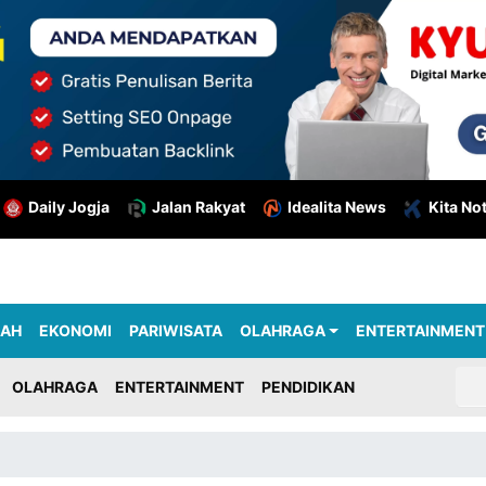
Daily Jogja
Jalan Rakyat
Idealita News
Kita No
RAH
EKONOMI
PARIWISATA
OLAHRAGA
ENTERTAINMENT
OLAHRAGA
ENTERTAINMENT
PENDIDIKAN