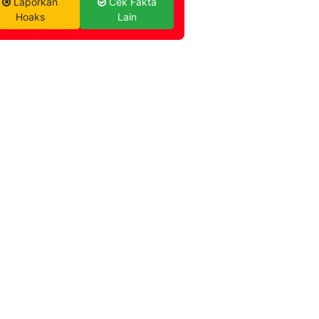
Laporkan
Cek Fakta
Hoaks
Lain