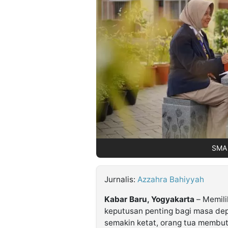
©
Kabarbaru.co
-
2026
PT.
Kabarbaru
Media
Holding
SMA 
Jurnalis:
Azzahra Bahiyyah
Kabar Baru, Yogyakarta
– Memili
keputusan penting bagi masa dep
semakin ketat, orang tua membut