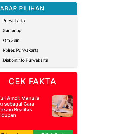
ABAR PILIHAN
Purwakarta
Sumenep
Om Zein
Polres Purwakarta
Diskominfo Purwakarta
CEK FAKTA
full Amzi: Menulis
u sebagai Cara
ekam Realitas
idupan