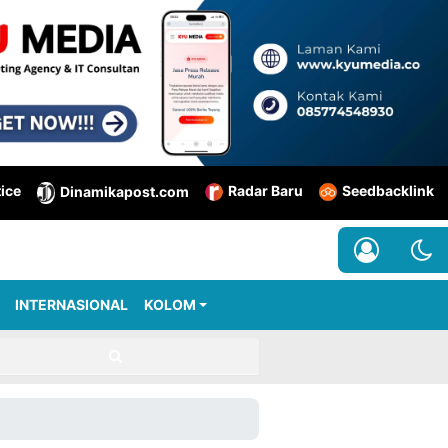
tice
Radar Baru
Seedbacklink
Dinamikapost.com
INTERNASIONAL
KOLOM