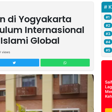
K
n di Yogyakarta
ulum Internasional
Islami Global
9
views
Sai
Lag
Mer
Keh