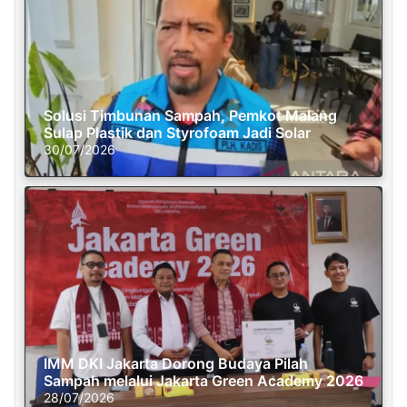
Solusi Timbunan Sampah, Pemkot Malang
Sulap Plastik dan Styrofoam Jadi Solar
30/07/2026
IMM DKI Jakarta Dorong Budaya Pilah
Sampah melalui Jakarta Green Academy 2026
28/07/2026