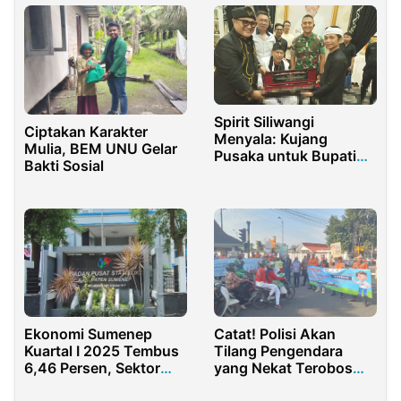
Spirit Siliwangi
Ciptakan Karakter
Menyala: Kujang
Mulia, BEM UNU Gelar
Pusaka untuk Bupati
Bakti Sosial
Purwakarta
Ekonomi Sumenep
Catat! Polisi Akan
Kuartal I 2025 Tembus
Tilang Pengendara
6,46 Persen, Sektor
yang Nekat Terobos
Digital Mulai Cerah
Palang Pintu