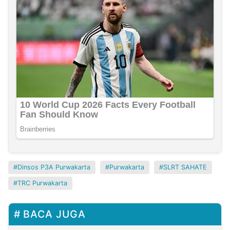
Dinsos P3A Purwakarta
Purwakarta
SLRT SAHATE
TRC Purwakarta
BACA JUGA