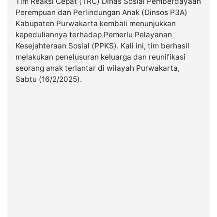
Tim Reaksi Cepat (TRC) Dinas Sosial Pemberdayaan
Perempuan dan Perlindungan Anak (Dinsos P3A)
Kabupaten Purwakarta kembali menunjukkan
©
Kabarbaru.co
kepeduliannya terhadap Pemerlu Pelayanan
-
2026
Kesejahteraan Sosial (PPKS). Kali ini, tim berhasil
melakukan penelusuran keluarga dan reunifikasi
seorang anak terlantar di wilayah Purwakarta,
PT.
Kabarbaru
Sabtu (16/2/2025).
Media
Holding