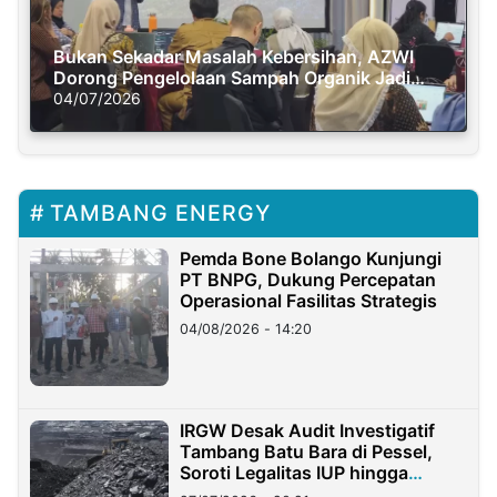
Bukan Sekadar Masalah Kebersihan, AZWI
Dorong Pengelolaan Sampah Organik Jadi
Solusi Krisis Iklim
04/07/2026
TAMBANG ENERGY
Pemda Bone Bolango Kunjungi
PT BNPG, Dukung Percepatan
Operasional Fasilitas Strategis
04/08/2026 - 14:20
IRGW Desak Audit Investigatif
Tambang Batu Bara di Pessel,
Soroti Legalitas IUP hingga
Stockpile