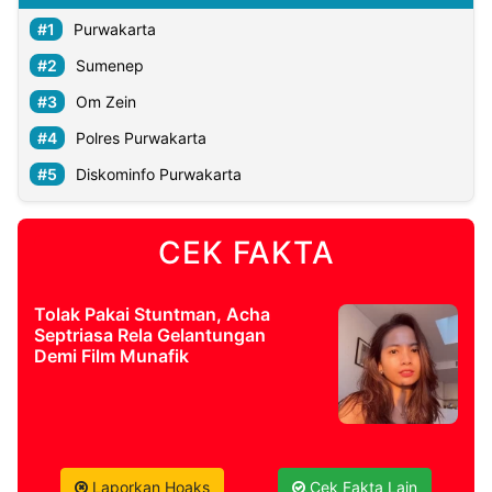
Purwakarta
Sumenep
Om Zein
Polres Purwakarta
Diskominfo Purwakarta
CEK FAKTA
Tolak Pakai Stuntman, Acha
Septriasa Rela Gelantungan
Demi Film Munafik
Laporkan Hoaks
Cek Fakta Lain