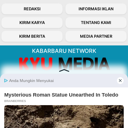
REDAKSI
INFORMASI IKLAN
KIRIM KARYA
TENTANG KAMI
KIRIM BERITA
MEDIA PARTNER
KABARBARU NETWORK
About Our Kabarbaru.co
Kabarbaru.co menyajikan berita aktual dan
inspiratif dari sudut pandang berbaik sangka
serta terverifikasi dari sumber yang tepat.
Follow Kabarbaru