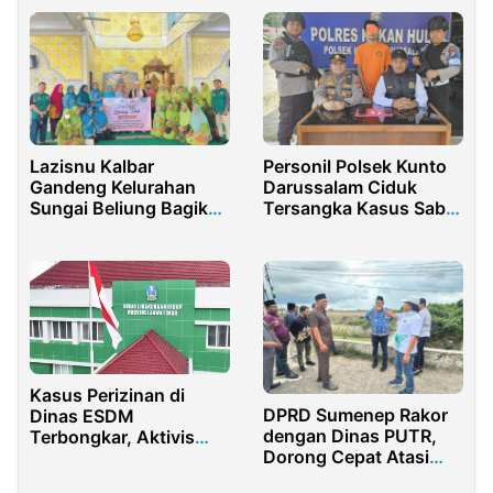
Perlintasan Kereta Api
Lazisnu Kalbar
Personil Polsek Kunto
Gandeng Kelurahan
Darussalam Ciduk
Sungai Beliung Bagikan
Tersangka Kasus Sabu
250 Paket Takjil
Di Kelurahan Kota Lama
Kasus Perizinan di
DPRD Sumenep Rakor
Dinas ESDM
dengan Dinas PUTR,
Terbongkar, Aktivis
Dorong Cepat Atasi
Desak Kejati Periksa
Banjir
Perizinan di DLH Jatim