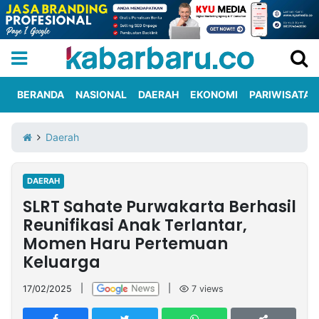
BERANDA
NASIONAL
DAERAH
EKONOMI
PARIWISATA
Informasi
KabarbaruTV
Kirim
Tentang
Daerah
Iklan
Berita
Kami
DAERAH
Berita
SLRT Sahate Purwakarta Berhasil
Nasional
International
Olahraga
Entertainment
Daerah
Pariwisata
Kuliner
Kolom
Reunifikasi Anak Terlantar,
Momen Haru Pertemuan
Keluarga
Network
17/02/2025
|
|
7
views
PT
TREETAN