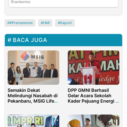
#Premanisme
HMI
Kapolri
BACA JUGA
DPP GMNI Berhasil
Semakin Dekat
Gelar Acara Sekolah
Melindungi Nasabah di
Kader Pejuang Energi di
Pekanbaru, MSIG Life
Bojonegoro
Resmikan Agensi
Kantor Mandiri Victory
Pekanbaru