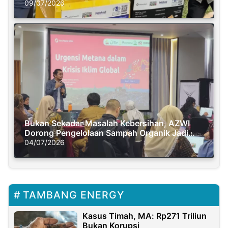
Semasa Piknik
09/07/2026
Bukan Sekadar Masalah Kebersihan, AZWI
Dorong Pengelolaan Sampah Organik Jadi
Solusi Krisis Iklim
04/07/2026
TAMBANG ENERGY
Kasus Timah, MA: Rp271 Triliun
Bukan Korupsi