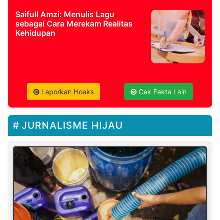
Saifull Amzi: Menulis Lagu
sebagai Cara Merekam Realitas
Kehidupan
Laporkan Hoaks
Cek Fakta Lain
JURNALISME HIJAU