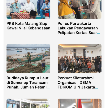
PKB Kota Malang Siap
Polres Purwakarta
Kawal Nilai Kebangsaan
Lakukan Pengawasan
Pelipatan Kertas Suara
Pemilu 2024
Budidaya Rumput Laut
Perkuat Silaturahmi
di Sumenep Terancam
Organisasi, DEMA
Punah, Jumlah Petani
FDIKOM UIN Jakarta
Menyusut
Gelar Buka Puasa
Bersama Lintas
Ormawa