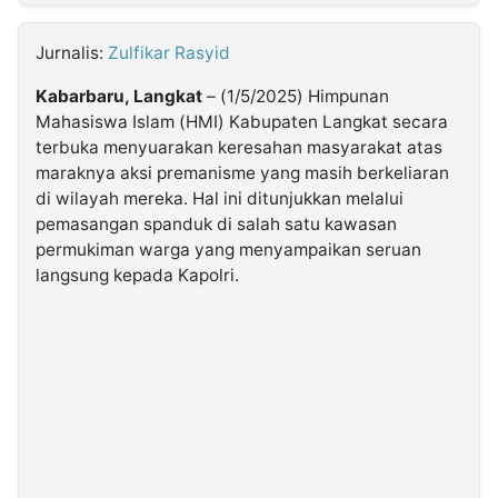
MULTIMEDIA
INDONESIA
Jurnalis:
Zulfikar Rasyid
Kabarbaru, Langkat
– (1/5/2025) Himpunan
Partner
Mahasiswa Islam (HMI) Kabupaten Langkat secara
terbuka menyuarakan keresahan masyarakat atas
Insight
Suara
Lens
Daily
Jalan
Idealita
Kita
Dinamikapost.com
Radar
Seedbacklink
maraknya aksi premanisme yang masih berkeliaran
NTB
Time
IDN
Jogja
Rakyat
News
Notice
Baru
di wilayah mereka. Hal ini ditunjukkan melalui
pemasangan spanduk di salah satu kawasan
Follow
permukiman warga yang menyampaikan seruan
Kabarbaru
langsung kepada Kapolri.