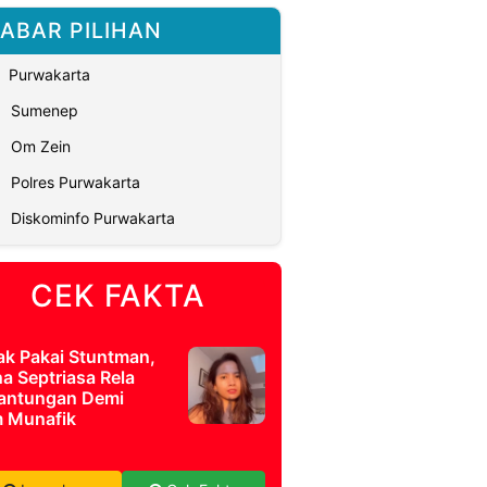
ABAR PILIHAN
Purwakarta
Sumenep
Om Zein
Polres Purwakarta
Diskominfo Purwakarta
CEK FAKTA
ak Pakai Stuntman,
a Septriasa Rela
antungan Demi
m Munafik