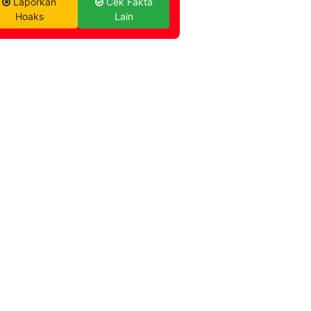
Laporkan
Cek Fakta
Hoaks
Lain