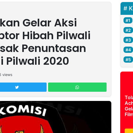
K
an Gelar Aksi
tor Hibah Pilwali
esak Penuntasan
 Pilwali 2020
6
views
Tol
Ach
Gel
Fil