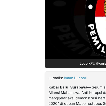
©
Kabarbaru.co
-
2026
PT.
Kabarbaru
Media
Holding
Logo KPU (Komis
Jurnalis:
Imam Buchori
Kabar Baru, Surabaya—
Sejumla
Aliansi Mahasiswa Anti Korupsi
menggelar aksi demonstrasi bert
2020” di depan Mapolrestabes Su