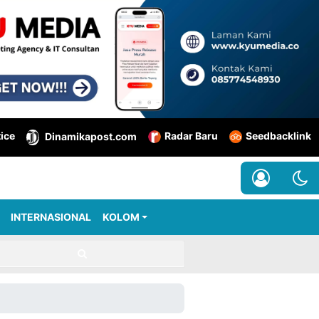
tice
Radar Baru
Seedbacklink
Dinamikapost.com
INTERNASIONAL
KOLOM