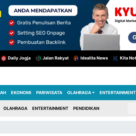
Daily Jogja
Jalan Rakyat
Idealita News
Kita No
RAH
EKONOMI
PARIWISATA
OLAHRAGA
ENTERTAINMENT
OLAHRAGA
ENTERTAINMENT
PENDIDIKAN