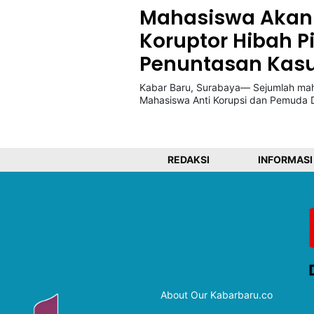
Mahasiswa Akan 
Koruptor Hibah P
©
Kabarbaru.co
Penuntasan Kasus
-
2026
Kabar Baru, Surabaya— Sejumlah mah
Mahasiswa Anti Korupsi dan Pemuda
PT.
Kabarbaru
Media
Holding
REDAKSI
INFORMASI
About Our Kabarbaru.co