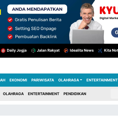
Daily Jogja
Jalan Rakyat
Idealita News
Kita No
RAH
EKONOMI
PARIWISATA
OLAHRAGA
ENTERTAINMENT
OLAHRAGA
ENTERTAINMENT
PENDIDIKAN