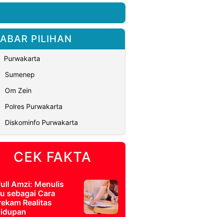
ABAR PILIHAN
Purwakarta
Sumenep
Om Zein
Polres Purwakarta
Diskominfo Purwakarta
CEK FAKTA
full Amzi: Menulis
u sebagai Cara
ekam Realitas
idupan