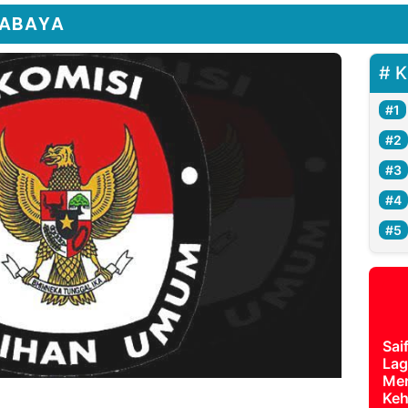
RABAYA
K
Sai
Lag
Mer
Keh