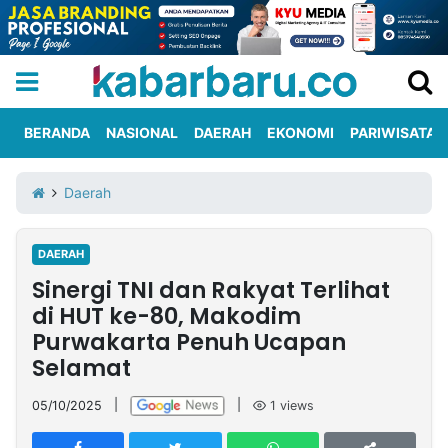
BERANDA
NASIONAL
DAERAH
EKONOMI
PARIWISATA
Informasi
KabarbaruTV
Kirim
Tentang
Daerah
Iklan
Berita
Kami
DAERAH
Berita
Sinergi TNI dan Rakyat Terlihat
Nasional
International
Olahraga
Entertainment
Daerah
Pariwisata
Kuliner
Kolom
di HUT ke-80, Makodim
Purwakarta Penuh Ucapan
Selamat
Network
05/10/2025
|
|
1
views
PT
TREETAN