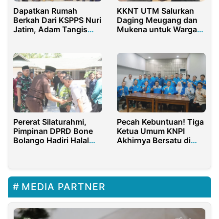
Dapatkan Rumah
KKNT UTM Salurkan
Berkah Dari KSPPS Nuri
Daging Meugang dan
Jatim, Adam Tangis
Mukena untuk Warga
Haru
Aceh Utara
Pererat Silaturahmi,
Pecah Kebuntuan! Tiga
Pimpinan DPRD Bone
Ketua Umum KNPI
Bolango Hadiri Halal
Akhirnya Bersatu di
Bihalal Kejari Bonbol
Makassar
MEDIA PARTNER