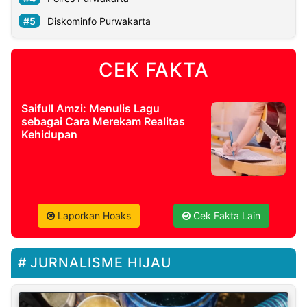
Diskominfo Purwakarta
CEK FAKTA
Saifull Amzi: Menulis Lagu
sebagai Cara Merekam Realitas
Kehidupan
Laporkan Hoaks
Cek Fakta Lain
JURNALISME HIJAU