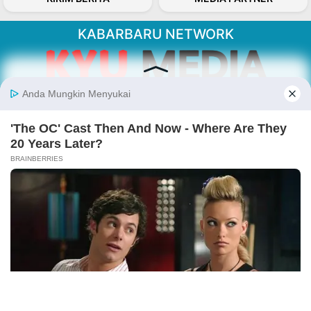
KABARBARU NETWORK
About Our Kabarbaru.co
Kabarbaru.co menyajikan berita aktual dan
inspiratif dari sudut pandang berbaik sangka
serta terverifikasi dari sumber yang tepat.
Follow Kabarbaru