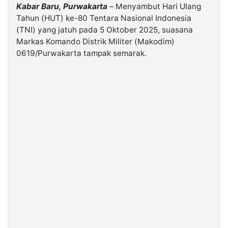
Kabar Baru, Purwakarta
– Menyambut Hari Ulang
Tahun (HUT) ke-80 Tentara Nasional Indonesia
©
(TNI) yang jatuh pada 5 Oktober 2025, suasana
Kabarbaru.co
-
Markas Komando Distrik Militer (Makodim)
2026
0619/Purwakarta tampak semarak.
PT.
Kabarbaru
Media
Holding