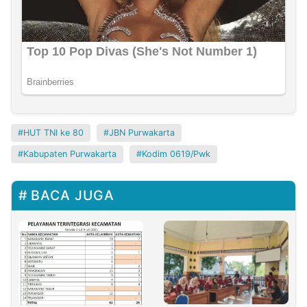
HUT TNI ke 80
JBN Purwakarta
Kabupaten Purwakarta
Kodim 0619/Pwk
BACA JUGA