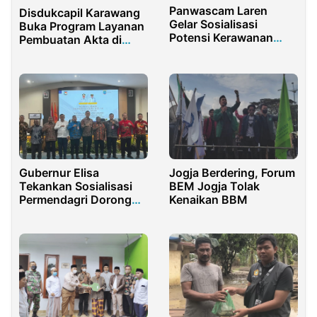
Panwascam Laren
Disdukcapil Karawang
Gelar Sosialisasi
Buka Program Layanan
Potensi Kerawanan
Pembuatan Akta di
Pelanggaran Jelang
Kecamatan
Masa Kampanye
Gubernur Elisa
Jogja Berdering, Forum
Tekankan Sosialisasi
BEM Jogja Tolak
Permendagri Dorong
Kenaikan BBM
Kemandirian Fiskal
Daerah