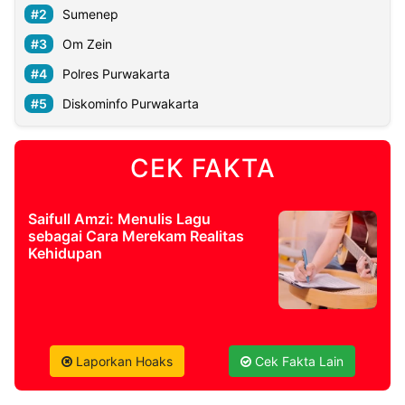
Sumenep
Om Zein
©
Kabarbaru.co
-
Polres Purwakarta
2026
Diskominfo Purwakarta
PT.
Kabarbaru
Media
CEK FAKTA
Holding
Saifull Amzi: Menulis Lagu
sebagai Cara Merekam Realitas
Kehidupan
Laporkan Hoaks
Cek Fakta Lain