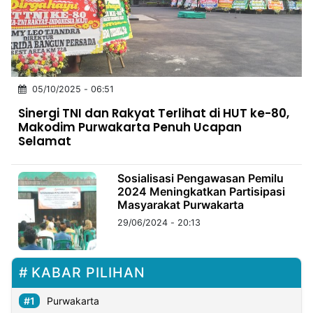
MULTIMEDIA
INDONESIA
Partner
05/10/2025 - 06:51
Insight
Suara
Lens
Daily
Jalan
Idealita
Kita
Dinamikapost.com
Radar
Seedbacklink
Sinergi TNI dan Rakyat Terlihat di HUT ke-80,
NTB
Time
IDN
Jogja
Rakyat
News
Notice
Baru
Makodim Purwakarta Penuh Ucapan
Selamat
Follow
Kabarbaru
Sosialisasi Pengawasan Pemilu
2024 Meningkatkan Partisipasi
Masyarakat Purwakarta
29/06/2024 - 20:13
KABAR PILIHAN
Purwakarta