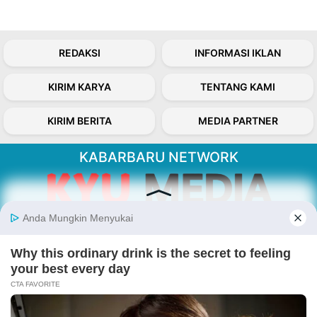
REDAKSI
INFORMASI IKLAN
KIRIM KARYA
TENTANG KAMI
KIRIM BERITA
MEDIA PARTNER
KABARBARU NETWORK
About Our Kabarbaru.co
Kabarbaru.co menyajikan berita aktual dan
inspiratif dari sudut pandang berbaik sangka
serta terverifikasi dari sumber yang tepat.