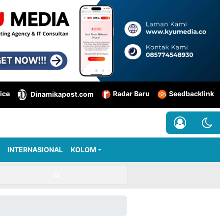
ice
Radar Baru
Seedbacklink
Dinamikapost.com
INTERNASIONAL
KOLOM