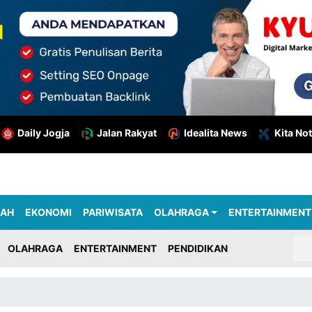
Daily Jogja
Jalan Rakyat
Idealita News
Kita Not
RAH
EKONOMI
PARIWISATA
OLAHRAGA
ENTERTAINMENT
OLAHRAGA
ENTERTAINMENT
PENDIDIKAN