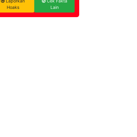
Laporkan
Cek Fakta
Hoaks
Lain