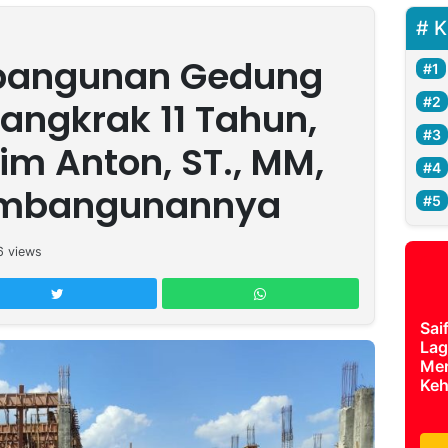
K
bangunan Gedung
angkrak 11 Tahun,
kim Anton, ST., MM,
embangunannya
6
views
Sai
Lag
Mer
Keh