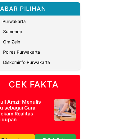
ABAR PILIHAN
Purwakarta
Sumenep
Om Zein
Polres Purwakarta
Diskominfo Purwakarta
CEK FAKTA
full Amzi: Menulis
u sebagai Cara
ekam Realitas
idupan