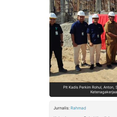
©
Kabarbaru.co
-
2026
PT.
Kabarbaru
Media
Holding
Plt Kadis Perkim Rohul, Anton,
Ketenagakerjaa
Jurnalis:
Rahmad