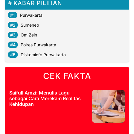
KABAR PILIHAN
Purwakarta
Sumenep
Om Zein
Polres Purwakarta
Diskominfo Purwakarta
CEK FAKTA
Saifull Amzi: Menulis Lagu
sebagai Cara Merekam Realitas
Kehidupan