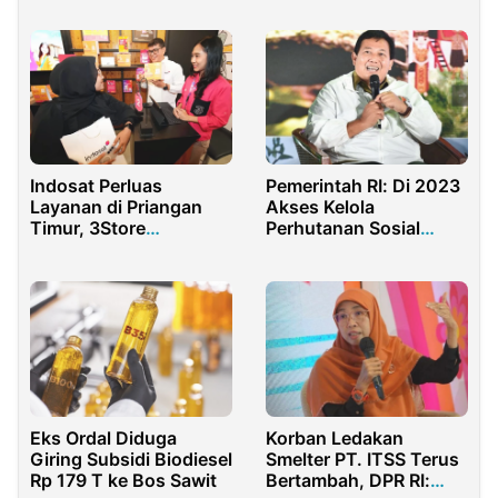
Glenmor Berikan
Bantuan Puluhan Jas
Hujan
Indosat Perluas
Pemerintah RI: Di 2023
Layanan di Priangan
Akses Kelola
Timur, 3Store
Perhutanan Sosial
Terintegrasi Resmi
Capai 64 Juta Hektar
Dibuka di Garut
Eks Ordal Diduga
Korban Ledakan
Giring Subsidi Biodiesel
Smelter PT. ITSS Terus
Rp 179 T ke Bos Sawit
Bertambah, DPR RI: