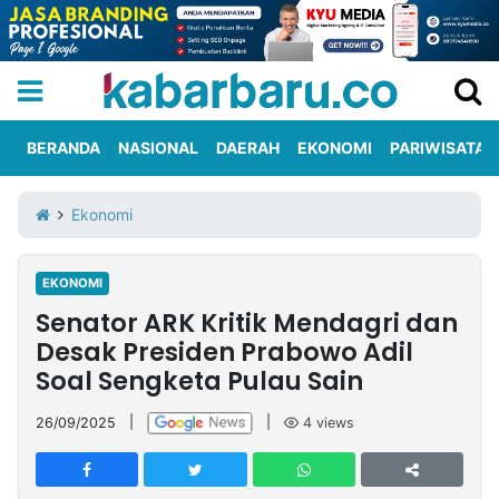
BERANDA
NASIONAL
DAERAH
EKONOMI
PARIWISATA
Informasi
KabarbaruTV
Kirim
Tentang
Ekonomi
Iklan
Berita
Kami
EKONOMI
Berita
Senator ARK Kritik Mendagri dan
Nasional
International
Olahraga
Entertainment
Daerah
Pariwisata
Kuliner
Kolom
Desak Presiden Prabowo Adil
Soal Sengketa Pulau Sain
Network
26/09/2025
|
|
4
views
PT
TREETAN