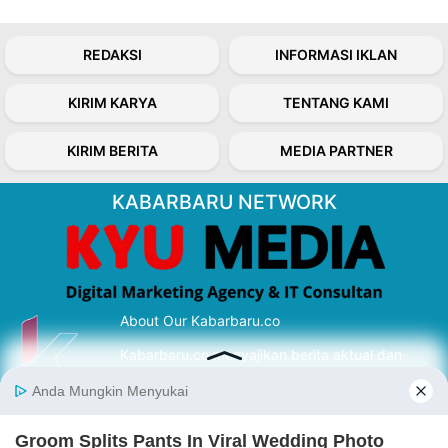
REDAKSI
INFORMASI IKLAN
KIRIM KARYA
TENTANG KAMI
KIRIM BERITA
MEDIA PARTNER
KABARBARU NETWORK
About Our Kabarbaru.co
Kabarbaru.co menyajikan berita aktual dan
inspiratif dari sudut pandang berbaik sangka
serta terverifikasi dari sumber yang tepat.
Follow Kabarbaru