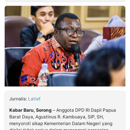
MULTIMEDIA
INDONESIA
Partner
Insight
Suara
Lens
Daily
Jalan
Idealita
Kita
Dinamikapost.com
Radar
Seedbacklink
NTB
Time
IDN
Jogja
Rakyat
News
Notice
Baru
Follow
Kabarbaru
Jurnalis:
Latief
Kabar Baru, Sorong
– Anggota DPD RI Dapil Papua
Barat Daya,
Agustinus R. Kambuaya, SIP, SH
,
menyoroti sikap Kementerian Dalam Negeri yang