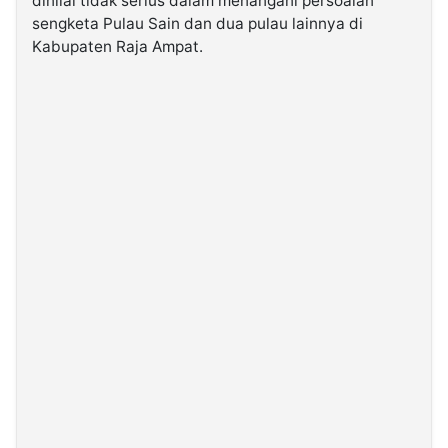
dinilai tidak serius dalam menangani persoalan
sengketa Pulau Sain dan dua pulau lainnya di
Kabupaten Raja Ampat.
©
Kabarbaru.co
-
2026
PT.
Kabarbaru
Media
Holding