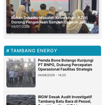
Bukan Sekadar Masalah Kebersihan, AZWI
Dorong Pengelolaan Sampah Organik Jadi
Solusi Krisis Iklim
04/07/2026
TAMBANG ENERGY
Pemda Bone Bolango Kunjungi
PT BNPG, Dukung Percepatan
Operasional Fasilitas Strategis
04/08/2026 - 14:20
IRGW Desak Audit Investigatif
Tambang Batu Bara di Pessel,