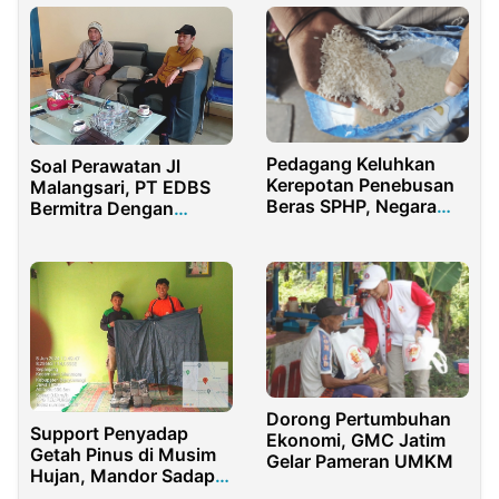
Pedagang Keluhkan
Soal Perawatan Jl
Kerepotan Penebusan
Malangsari, PT EDBS
Beras SPHP, Negara
Bermitra Dengan
Harus Mempermudah
BUMdes Kebonrejo
Banyuwangi
Dorong Pertumbuhan
Support Penyadap
Ekonomi, GMC Jatim
Getah Pinus di Musim
Gelar Pameran UMKM
Hujan, Mandor Sadap
KRPH Sumbermanggis