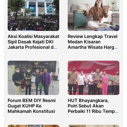
Aksi Koalisi Masyarakat
Review Lengkap Travel
Sipil Desak Kejati DKI
Medan Kisaran
Jakarta Profesional dan
Amartha Wisata Harga
Cepat Proses Hukum
Murah Terjangkau
Roy Suryo CS
Forum BEM DIY Resmi
HUT Bhayangkara,
Gugat KUHP Ke
Polri Sebut Akan
Mahkamah Konstitusi
Perbaiki 11 Ribu Tempat
Ibadah