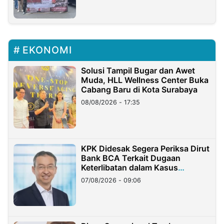
EKONOMI
Solusi Tampil Bugar dan Awet
Muda, HLL Wellness Center Buka
Cabang Baru di Kota Surabaya
08/08/2026 - 17:35
KPK Didesak Segera Periksa Dirut
Bank BCA Terkait Dugaan
Keterlibatan dalam Kasus
Hilangnya Dana Nasabah Rp2,58
07/08/2026 - 09:06
Miliar