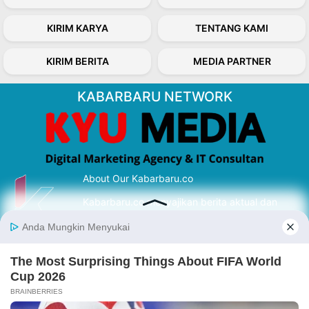
KIRIM KARYA
TENTANG KAMI
KIRIM BERITA
MEDIA PARTNER
KABARBARU NETWORK
About Our Kabarbaru.co
Kabarbaru.co menyajikan berita aktual dan
inspiratif dari sudut pandang berbaik sangka
serta terverifikasi dari sumber yang tepat.
Follow Kabarbaru