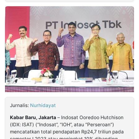
MULTIMEDIA
INDONESIA
Partner
Insight
Suara
Lens
Daily
Jalan
Idealita
Kita
Dinamikapost.com
Radar
Seedbacklink
NTB
Time
IDN
Jogja
Rakyat
News
Notice
Baru
Follow
Kabarbaru
Jurnalis:
Nurhidayat
Kabar Baru, Jakarta
– Indosat Ooredoo Hutchison
(IDX: ISAT) (“Indosat”, “IOH”, atau “Perseroan”)
mencatatkan total pendapatan Rp24,7 triliun pada
semester I 2023 atau meningkat 10% dibanding