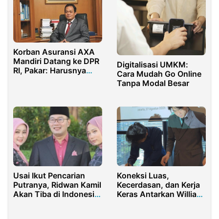
Korban Asuransi AXA
Mandiri Datang ke DPR
Digitalisasi UMKM:
RI, Pakar: Harusnya
Cara Mudah Go Online
Tempuh Jalur Hukum
Tanpa Modal Besar
Usai Ikut Pencarian
Koneksi Luas,
Putranya, Ridwan Kamil
Kecerdasan, dan Kerja
Akan Tiba di Indonesia
Keras Antarkan William
Besok
Althur ke Kursi Chief
Marketing Officer PT