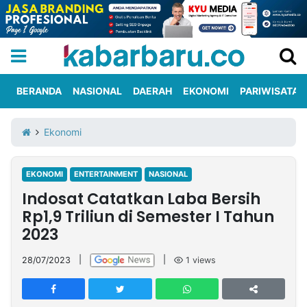
BERANDA
NASIONAL
DAERAH
EKONOMI
PARIWISATA
Informasi
KabarbaruTV
Kirim
Tentang
Ekonomi
Iklan
Berita
Kami
EKONOMI
ENTERTAINMENT
NASIONAL
Berita
Indosat Catatkan Laba Bersih
Nasional
International
Olahraga
Entertainment
Daerah
Pariwisata
Kuliner
Kolom
Rp1,9 Triliun di Semester I Tahun
2023
Network
28/07/2023
|
|
1
views
PT
TREETAN