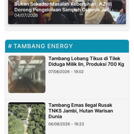
Bukan Sekadar Masalah Kebersihan, AZWI
Dorong Pengelolaan Sampah Organik Jadi
Solusi Krisis Iklim
04/07/2026
TAMBANG ENERGY
Tambang Lobang Tikus di Tilek
Diduga Milik Iin, Produksi 700 Kg
07/08/2026 - 19:02
Tambang Emas Ilegal Rusak
TNKS Jambi, Hutan Warisan
Dunia
06/08/2026 - 16:23