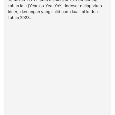
tahun lalu (Year-on-Year,YoY). Indosat melaporkan
kinerja keuangan yang solid pada kuartal kedua
©
Kabarbaru.co
tahun 2023.
-
2026
PT.
Kabarbaru
Media
Holding