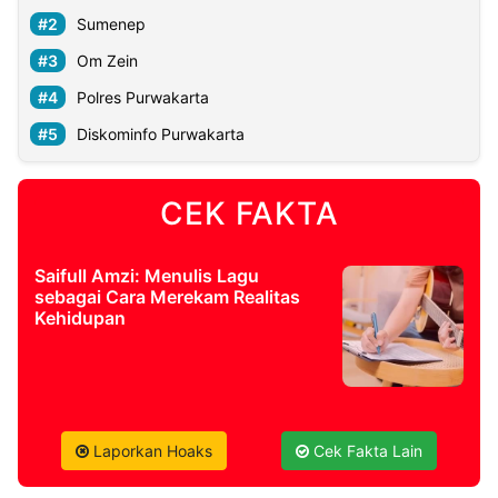
Sumenep
Om Zein
Polres Purwakarta
Diskominfo Purwakarta
CEK FAKTA
Saifull Amzi: Menulis Lagu
sebagai Cara Merekam Realitas
Kehidupan
Laporkan Hoaks
Cek Fakta Lain