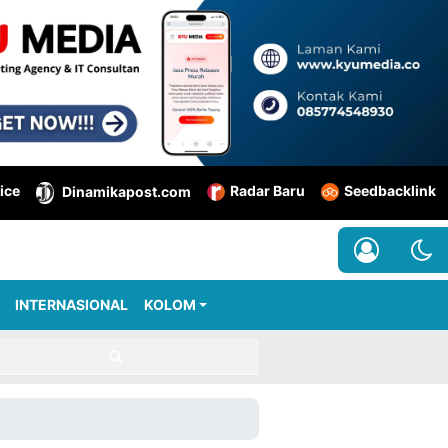
ice
Radar Baru
Seedbacklink
Dinamikapost.com
INTERNASIONAL
KOLOM