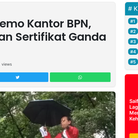
K
emo Kantor BPN,
an Sertifikat Ganda
5
views
Sai
Lag
Mer
Keh