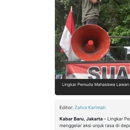
©
Kabarbaru.co
-
2026
PT.
Kabarbaru
Media
Holding
Lingkar Pemuda Mahasiswa Lawan K
Editor:
Zahra Karimah
Kabar Baru, Jakarta
– Lingkar P
menggelar aksi unjuk rasa di de