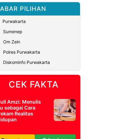
ABAR PILIHAN
Purwakarta
Sumenep
Om Zein
Polres Purwakarta
Diskominfo Purwakarta
CEK FAKTA
full Amzi: Menulis
u sebagai Cara
ekam Realitas
idupan