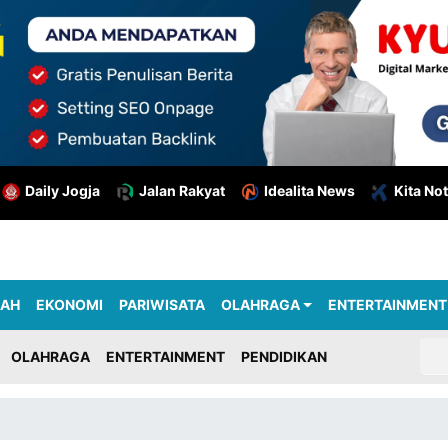
Daily Jogja
Jalan Rakyat
Idealita News
Kita Not
RAH
EKONOMI
PARIWISATA
OLAHRAGA
ENTERTAINMENT
OLAHRAGA
ENTERTAINMENT
PENDIDIKAN