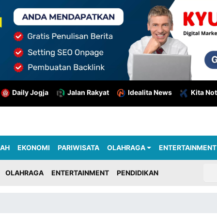
Daily Jogja
Jalan Rakyat
Idealita News
Kita Not
RAH
EKONOMI
PARIWISATA
OLAHRAGA
ENTERTAINMENT
OLAHRAGA
ENTERTAINMENT
PENDIDIKAN