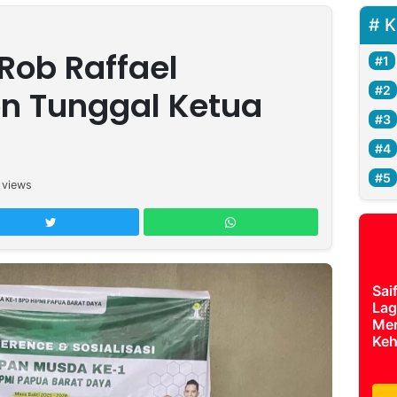
K
Rob Raffael
on Tunggal Ketua
views
Sai
Lag
Mer
Keh