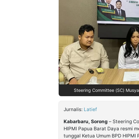
©
Kabarbaru.co
-
2026
PT.
Kabarbaru
Media
Holding
Steering Committee (SC) Musya
Jurnalis:
Latief
Kabarbaru, Sorong
– Steering C
HIPMI Papua Barat Daya resmi me
tunggal Ketua Umum BPD HIPMI 