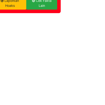
Laporkan
Cek Fakta
Hoaks
Lain