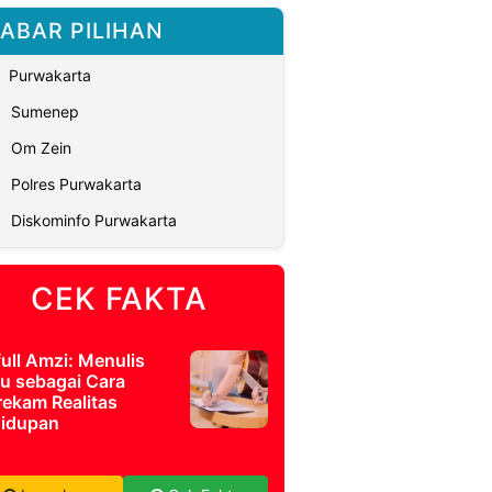
ABAR PILIHAN
Purwakarta
Sumenep
Om Zein
Polres Purwakarta
Diskominfo Purwakarta
CEK FAKTA
full Amzi: Menulis
u sebagai Cara
ekam Realitas
idupan