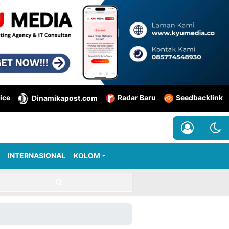
ice
Radar Baru
Seedbacklink
Dinamikapost.com
INTERNASIONAL
KOLOM