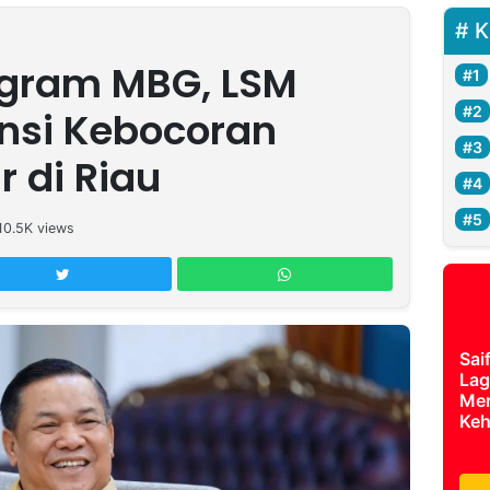
K
ogram MBG, LSM
nsi Kebocoran
r di Riau
10.5K
views
Sai
Lag
Mer
Keh