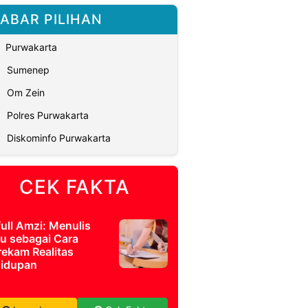
ABAR PILIHAN
Purwakarta
Sumenep
Om Zein
Polres Purwakarta
Diskominfo Purwakarta
CEK FAKTA
full Amzi: Menulis
u sebagai Cara
ekam Realitas
idupan