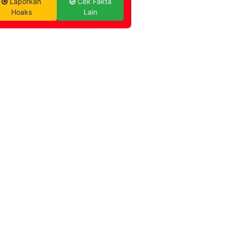
Laporkan
Cek Fakta
Hoaks
Lain