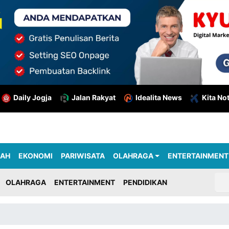
Daily Jogja
Jalan Rakyat
Idealita News
Kita No
RAH
EKONOMI
PARIWISATA
OLAHRAGA
ENTERTAINMENT
OLAHRAGA
ENTERTAINMENT
PENDIDIKAN