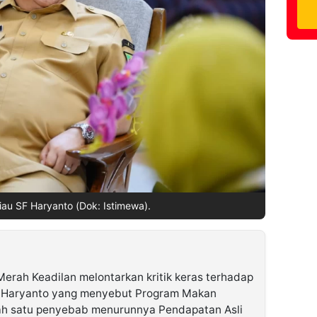
iau SF Haryanto (Dok: Istimewa).
erah Keadilan melontarkan kritik keras terhadap
F Haryanto yang menyebut Program Makan
lah satu penyebab menurunnya Pendapatan Asli