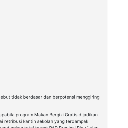
ebut tidak berdasar dan berpotensi menggiring
 apabila program Makan Bergizi Gratis dijadikan
i retribusi kantin sekolah yang terdampak
andingkan total target PAD Provinsi Riau,” ujar