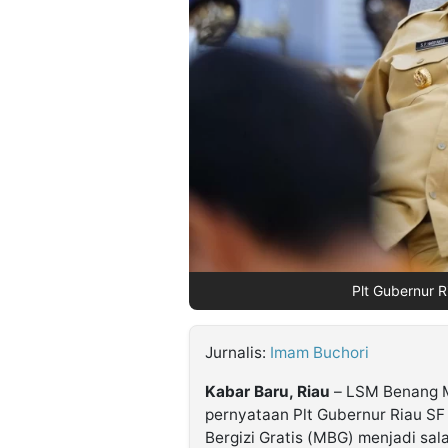
©
Kabarbaru.co
-
2026
PT.
Kabarbaru
Media
Holding
Plt Gubernur R
Jurnalis:
Imam Buchori
Kabar Baru, Riau
– LSM Benang M
pernyataan Plt Gubernur Riau S
Bergizi Gratis (MBG) menjadi sa