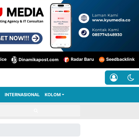
tice
Radar Baru
Seedbacklink
Dinamikapost.com
INTERNASIONAL
KOLOM