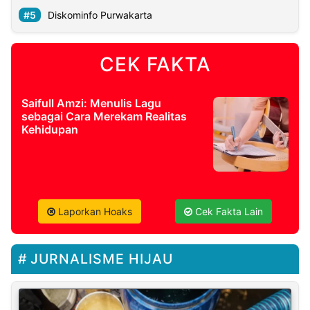
Diskominfo Purwakarta
CEK FAKTA
Saifull Amzi: Menulis Lagu
sebagai Cara Merekam Realitas
Kehidupan
Laporkan Hoaks
Cek Fakta Lain
JURNALISME HIJAU