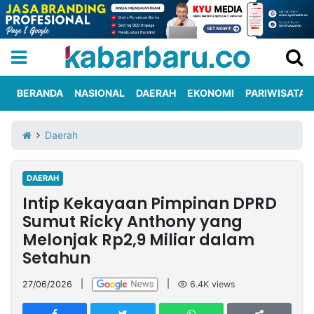
BERANDA
NASIONAL
DAERAH
EKONOMI
PARIWISATA
Informasi
KabarbaruTV
Kirim
Tentang
Daerah
Iklan
Berita
Kami
DAERAH
Berita
Intip Kekayaan Pimpinan DPRD
Nasional
International
Olahraga
Entertainment
Daerah
Pariwisata
Kuliner
Kolom
Sumut Ricky Anthony yang
Melonjak Rp2,9 Miliar dalam
Setahun
Network
27/06/2026
|
|
6.4K
views
PT
TREETAN