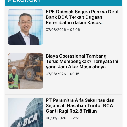
EKONOMI
KPK Didesak Segera Periksa Dirut
Bank BCA Terkait Dugaan
Keterlibatan dalam Kasus
Hilangnya Dana Nasabah Rp2,58
07/08/2026 - 09:06
Miliar
Biaya Operasional Tambang
Terus Membengkak? Ternyata Ini
yang Jadi Akar Masalahnya
07/08/2026 - 00:15
PT Paramitra Alfa Sekuritas dan
Sejumlah Nasabah Tuntut BCA
Ganti Rugi Rp2,8 Triliun
06/08/2026 - 22:51