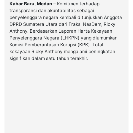
Kabar Baru, Medan
– Komitmen terhadap
transparansi dan akuntabilitas sebagai
©
penyelenggara negara kembali ditunjukkan Anggota
Kabarbaru.co
-
DPRD Sumatera Utara dari Fraksi NasDem, Ricky
2026
Anthony. Berdasarkan Laporan Harta Kekayaan
Penyelenggara Negara (LHKPN) yang diumumkan
PT.
Komisi Pemberantasan Korupsi (KPK). Total
Kabarbaru
Media
kekayaan Ricky Anthony mengalami peningkatan
Holding
signifikan dalam satu tahun terakhir.