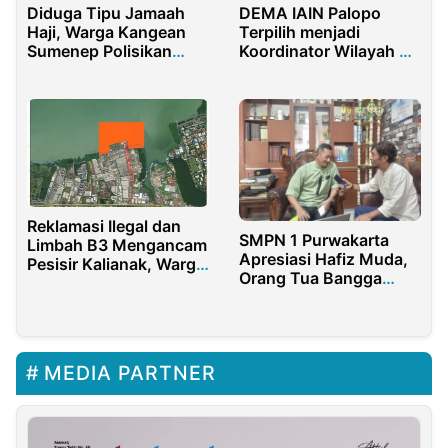
Diduga Tipu Jamaah
DEMA IAIN Palopo
Haji, Warga Kangean
Terpilih menjadi
Sumenep Polisikan
Koordinator Wilayah V
Travel Haji
Aliansi DEMA PTKIN
Seluruh Indonesia
Reklamasi Ilegal dan
SMPN 1 Purwakarta
Limbah B3 Mengancam
Apresiasi Hafiz Muda,
Pesisir Kalianak, Warga
Orang Tua Bangga
Pertanyakan Fungsi
dengan Prestasi Anak
DLH Jatim
dalam Tahfiz Qur’an
MEDIA PARTNER