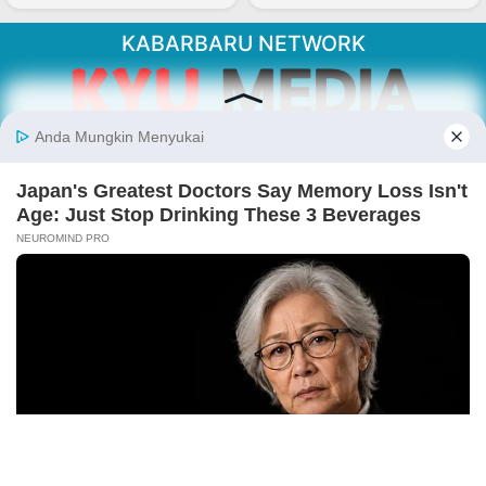
KABARBARU NETWORK
About Our Kabarbaru.co
Kabarbaru.co menyajikan berita aktual dan
inspiratif dari sudut pandang berbaik sangka
serta terverifikasi dari sumber yang tepat.
Follow Kabarbaru
Kabarbaru.co