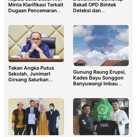
Minta Klarifikasi Terkait
Bekali OPD Bimtek
Dugaan Pencemaran
Deteksi dan
Nama Baik
Penanganan Insiden
Siber
Tekan Angka Putus
Gunung Raung Erupsi,
Sekolah, Junimart
Kades Bayu Songgon
Girsang Salurkan
Banyuwangi Imbau
Ratusan Beasiswa
Warga Tetap Tenang
dan Waspada