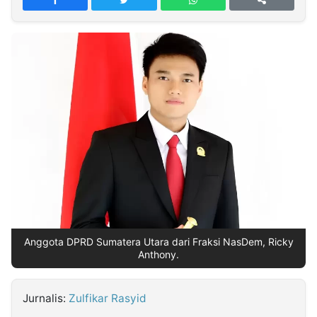
MULTIMEDIA
INDONESIA
Partner
Insight
Suara
Lens
Daily
Jalan
Idealita
Kita
Radar
Seedbacklink
NTB
Time
IDN
Jogja
Rakyat
News
Notice
Baru
Follow
Kabarbaru
Anggota DPRD Sumatera Utara dari Fraksi NasDem, Ricky
Anthony.
Jurnalis:
Zulfikar Rasyid