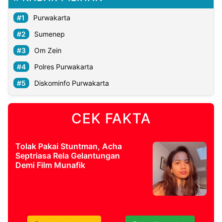
Purwakarta
Sumenep
Om Zein
Polres Purwakarta
Diskominfo Purwakarta
CEK FAKTA
Tolak Pakai Stuntman, Acha
Septriasa Rela Gelantungan
Demi Film Munafik