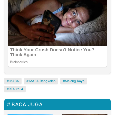
IMABA
IMABA Bangkalan
Malang Raya
RTA ke-4
BACA JUGA