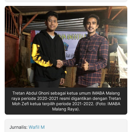
MULTIMEDIA
INDONESIA
Partner
Insight
Suara
Lens
Daily
Jalan
Idealita
Kita
Dinamikapost.com
Radar
Seedbacklink
NTB
Time
IDN
Jogja
Rakyat
News
Notice
Baru
Follow
Kabarbaru
Tretan Abdul Ghoni sebagai ketua umum IMABA Malang
raya periode 2020-2021 resmi digantikan dengan Tretan
Moh Zefi ketua terpilih periode 2021-2022. (Foto: IMABA
Malang Raya).
Jurnalis:
Wafil M