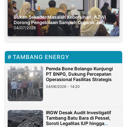
Bukan Sekadar Masalah Kebersihan, AZWI
Dorong Pengelolaan Sampah Organik Jadi
Solusi Krisis Iklim
04/07/2026
TAMBANG ENERGY
Pemda Bone Bolango Kunjungi
PT BNPG, Dukung Percepatan
Operasional Fasilitas Strategis
04/08/2026 - 14:20
IRGW Desak Audit Investigatif
Tambang Batu Bara di Pessel,
Soroti Legalitas IUP hingga