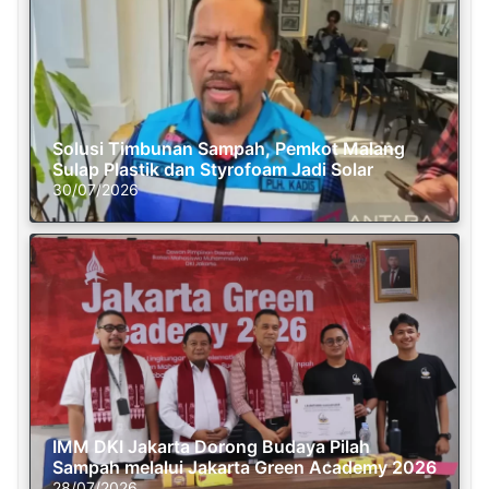
Solusi Timbunan Sampah, Pemkot Malang
Sulap Plastik dan Styrofoam Jadi Solar
30/07/2026
IMM DKI Jakarta Dorong Budaya Pilah
Sampah melalui Jakarta Green Academy 2026
28/07/2026