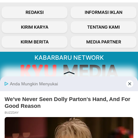
REDAKSI
INFORMASI IKLAN
KIRIM KARYA
TENTANG KAMI
KIRIM BERITA
MEDIA PARTNER
KABARBARU NETWORK
About Our Kabarbaru.co
Kabarbaru.co menyajikan berita aktual dan
inspiratif dari sudut pandang berbaik sangka
serta terverifikasi dari sumber yang tepat.
Follow Kabarbaru