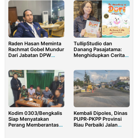
Masyarakat
Raden Hasan Meminta
TullipStudio dan
Rachmat Gobel Mundur
Danang Pasajatama:
Dari Jabatan DPW
Menghidupkan Cerita
Partai Nasdem
Anak dengan Sentuhan
Gorontalo
Orisinil
Kodim 0303/Bengkalis
Kembali Dipoles, Dinas
Siap Menyatakan
PUPR-PKPP Provinsi
Perang Memberantas
Riau Perbaiki Jalan
Narkoba
Berlubang di
Kecamatan Ujung Batu