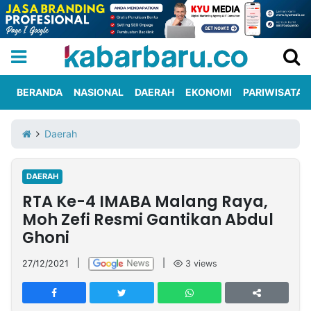
BERANDA
NASIONAL
DAERAH
EKONOMI
PARIWISATA
Informasi
KabarbaruTV
Kirim
Tentang
Daerah
Iklan
Berita
Kami
DAERAH
Berita
RTA Ke-4 IMABA Malang Raya,
Nasional
International
Olahraga
Entertainment
Daerah
Pariwisata
Kuliner
Kolom
Moh Zefi Resmi Gantikan Abdul
Ghoni
Network
27/12/2021
|
|
3
views
PT
TREETAN