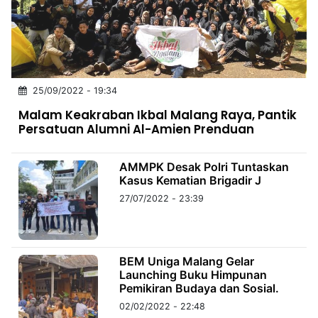
MULTIMEDIA
INDONESIA
Partner
25/09/2022 - 19:34
Insight
Suara
Lens
Daily
Jalan
Idealita
Kita
Dinamikapost.com
Radar
Seedbacklink
Malam Keakraban Ikbal Malang Raya, Pantik
NTB
Time
IDN
Jogja
Rakyat
News
Notice
Baru
Persatuan Alumni Al-Amien Prenduan
Follow
Kabarbaru
AMMPK Desak Polri Tuntaskan
Kasus Kematian Brigadir J
27/07/2022 - 23:39
BEM Uniga Malang Gelar
Launching Buku Himpunan
Pemikiran Budaya dan Sosial.
02/02/2022 - 22:48