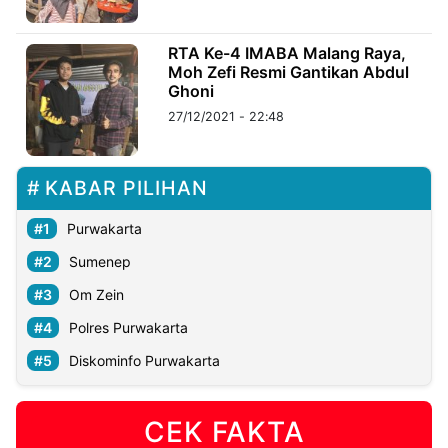
©
RTA Ke-4 IMABA Malang Raya,
Kabarbaru.co
Moh Zefi Resmi Gantikan Abdul
-
2026
Ghoni
27/12/2021 - 22:48
PT.
Kabarbaru
Media
Holding
KABAR PILIHAN
Purwakarta
Sumenep
Om Zein
Polres Purwakarta
Diskominfo Purwakarta
CEK FAKTA