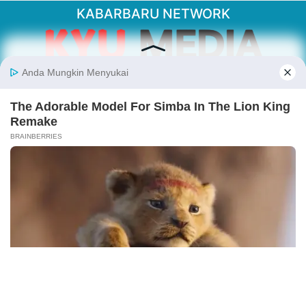
KABARBARU NETWORK
About Our Kabarbaru.co
Kabarbaru.co menyajikan berita aktual dan
inspiratif dari sudut pandang berbaik sangka
serta terverifikasi dari sumber yang tepat.
Follow Kabarbaru
Kabarbaru.co
Copyright © 2026. All rights reserved