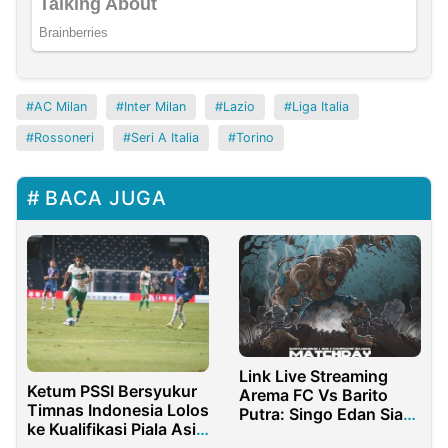
AC Milan
Inter Milan
Lazio
Liga Italia
Rossoneri
Seri A Italia
Torino
BACA JUGA
Link Live Streaming
Ketum PSSI Bersyukur
Arema FC Vs Barito
Timnas Indonesia Lolos
Putra: Singo Edan Siap
ke Kualifikasi Piala Asia
Tampil All Out