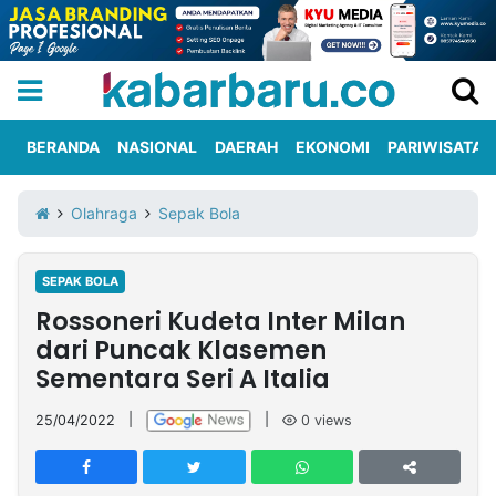
BERANDA
NASIONAL
DAERAH
EKONOMI
PARIWISATA
Informasi
KabarbaruTV
Kirim
Tentang
Olahraga
Sepak Bola
Iklan
Berita
Kami
SEPAK BOLA
Berita
Rossoneri Kudeta Inter Milan
Nasional
International
Olahraga
Entertainment
Daerah
Pariwisata
Kuliner
Kolom
dari Puncak Klasemen
Sementara Seri A Italia
Network
25/04/2022
|
|
0
views
PT
TREETAN