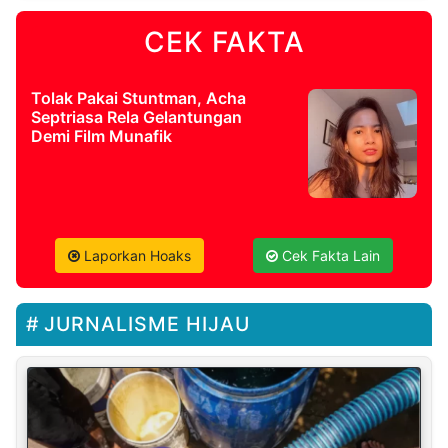
CEK FAKTA
Tolak Pakai Stuntman, Acha
Septriasa Rela Gelantungan
Demi Film Munafik
Laporkan Hoaks
Cek Fakta Lain
JURNALISME HIJAU