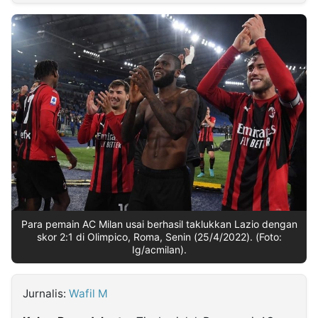
MULTIMEDIA
INDONESIA
Partner
Insight
Suara
Lens
Daily
Jalan
Idealita
Kita
Dinamikapost.com
Radar
Seedbacklink
NTB
Time
IDN
Jogja
Rakyat
News
Notice
Baru
Follow
Kabarbaru
Para pemain AC Milan usai berhasil taklukkan Lazio dengan
skor 2:1 di Olimpico, Roma, Senin (25/4/2022). (Foto:
Ig/acmilan).
Jurnalis:
Wafil M