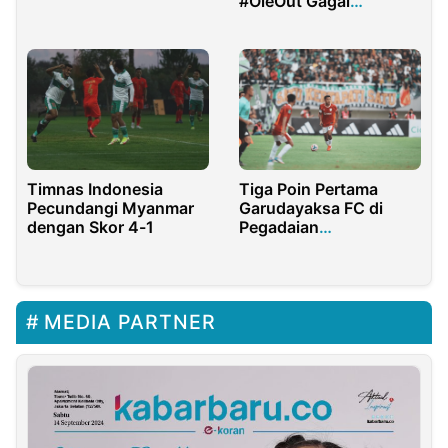
#OleOut Gagal
Pemain Muda
Trending
Timnas Indonesia
Tiga Poin Pertama
Pecundangi Myanmar
Garudayaksa FC di
dengan Skor 4-1
Pegadaian
Championship
MEDIA PARTNER