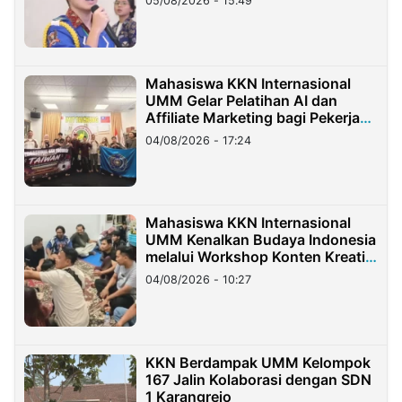
05/08/2026 - 15:49
Mahasiswa KKN Internasional
UMM Gelar Pelatihan AI dan
Affiliate Marketing bagi Pekerja
Migran Indonesia di Taiwan
04/08/2026 - 17:24
Mahasiswa KKN Internasional
UMM Kenalkan Budaya Indonesia
melalui Workshop Konten Kreatif
di Taiwan
04/08/2026 - 10:27
KKN Berdampak UMM Kelompok
167 Jalin Kolaborasi dengan SDN
1 Karangrejo