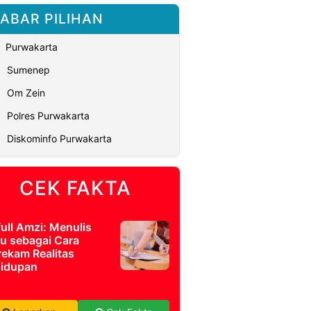
ABAR PILIHAN
Purwakarta
Sumenep
Om Zein
Polres Purwakarta
Diskominfo Purwakarta
CEK FAKTA
full Amzi: Menulis
u sebagai Cara
ekam Realitas
idupan