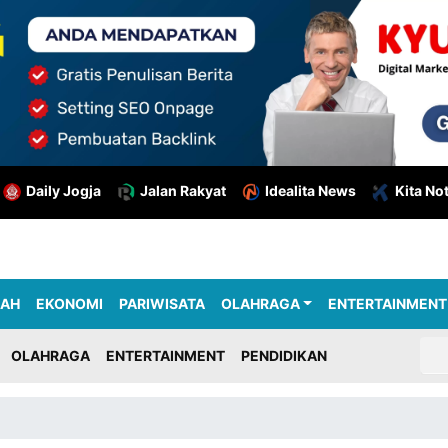
Daily Jogja
Jalan Rakyat
Idealita News
Kita No
RAH
EKONOMI
PARIWISATA
OLAHRAGA
ENTERTAINMENT
OLAHRAGA
ENTERTAINMENT
PENDIDIKAN