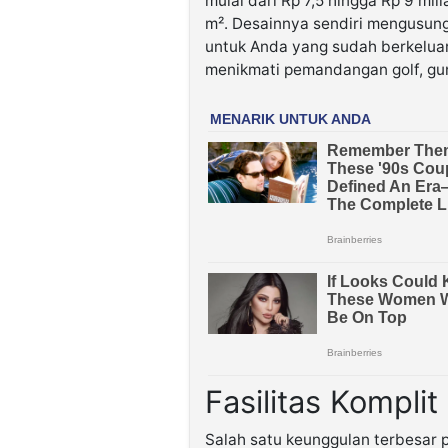
mulai dari Rp 7,5 hingga Rp 9 mi
m². Desainnya sendiri mengusung
untuk Anda yang sudah berkeluarga
menikmati pemandangan golf, gun
Fasilitas Kompli
Salah satu keunggulan terbesar