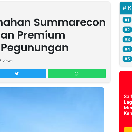
K
umahan Summarecon
san Premium
 Pegunungan
6
views
Sai
Lag
Mer
Keh