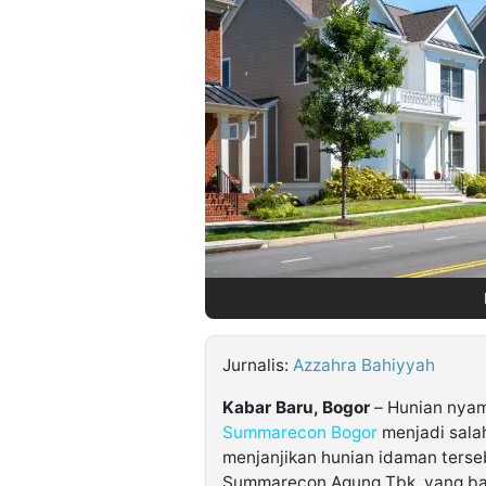
©
Kabarbaru.co
-
2026
PT.
Kabarbaru
Media
Holding
Jurnalis:
Azzahra Bahiyyah
Kabar Baru, Bogor
– Hunian nyam
Summarecon Bogor
menjadi sala
menjanjikan hunian idaman terse
Summarecon Agung Tbk, yang ban