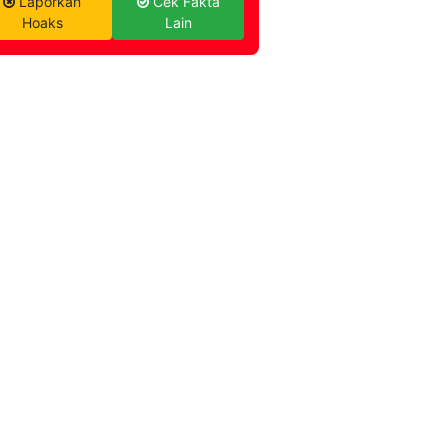
Laporkan
Cek Fakta
Hoaks
Lain