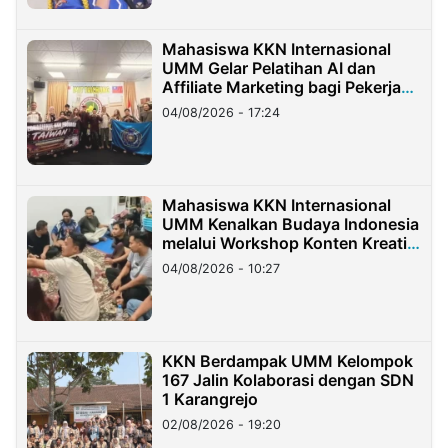
Mahasiswa KKN Internasional
UMM Gelar Pelatihan AI dan
Affiliate Marketing bagi Pekerja
Migran Indonesia di Taiwan
04/08/2026 - 17:24
Mahasiswa KKN Internasional
UMM Kenalkan Budaya Indonesia
melalui Workshop Konten Kreatif
di Taiwan
04/08/2026 - 10:27
KKN Berdampak UMM Kelompok
167 Jalin Kolaborasi dengan SDN
1 Karangrejo
02/08/2026 - 19:20