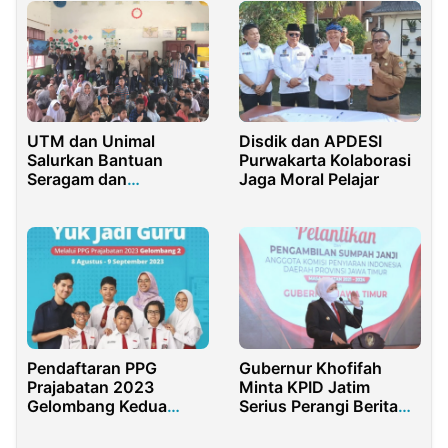
Pengguna Jalan
Lainnya
UTM dan Unimal
Disdik dan APDESI
Salurkan Bantuan
Purwakarta Kolaborasi
Seragam dan
Jaga Moral Pelajar
Perlengkapan Sekolah
di Aceh
Pendaftaran PPG
Gubernur Khofifah
Prajabatan 2023
Minta KPID Jatim
Gelombang Kedua
Serius Perangi Berita
Sudah Dibuka
Palsu