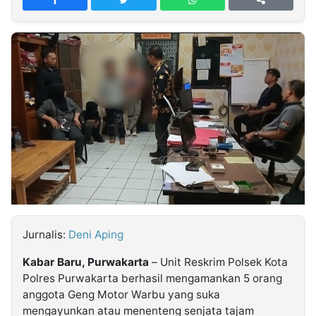
MULTIMEDIA
INDONESIA
Partner
Insight
Suara
Lens
Daily
Jalan
Idealita
Kita
Dinamikapost.com
Radar
Seedbacklink
NTB
Time
IDN
Jogja
Rakyat
News
Notice
Baru
Follow
Kabarbaru
Jurnalis:
Deni Aping
Kabar Baru, Purwakarta
– Unit Reskrim Polsek Kota
Polres Purwakarta berhasil mengamankan 5 orang
anggota Geng Motor Warbu yang suka
mengayunkan atau menenteng senjata tajam