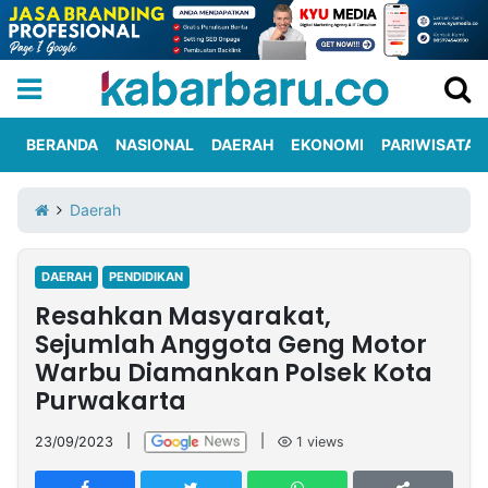
BERANDA
NASIONAL
DAERAH
EKONOMI
PARIWISATA
Informasi
KabarbaruTV
Kirim
Tentang
Daerah
Iklan
Berita
Kami
DAERAH
PENDIDIKAN
Berita
Resahkan Masyarakat,
Nasional
International
Olahraga
Entertainment
Daerah
Pariwisata
Kuliner
Kolom
Sejumlah Anggota Geng Motor
Warbu Diamankan Polsek Kota
Purwakarta
Network
23/09/2023
|
|
1
views
PT
TREETAN