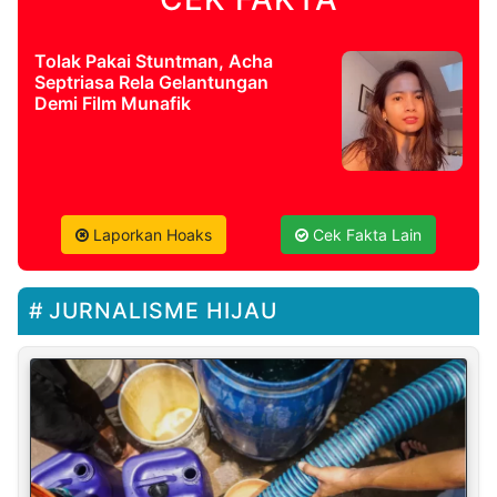
Tolak Pakai Stuntman, Acha
Septriasa Rela Gelantungan
Demi Film Munafik
Laporkan Hoaks
Cek Fakta Lain
JURNALISME HIJAU