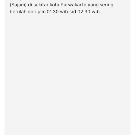
(Sajam) di sekitar kota Purwakarta yang sering
berulah dari jam 01.30 wib s/d 02.30 wib.
©
Kabarbaru.co
-
2026
PT.
Kabarbaru
Media
Holding