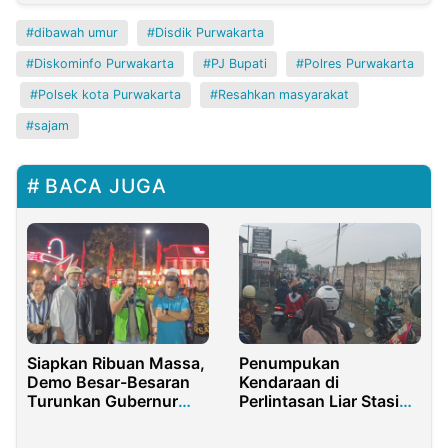
dibawah umur
Disdik Purwakarta
Diskominfo Purwakarta
PJ Bupati
Polres Purwakarta
Polsek kota Purwakarta
Resahkan masyarakat
sajam
BACA JUGA
Siapkan Ribuan Massa,
Penumpukan
Demo Besar-Besaran
Kendaraan di
Turunkan Gubernur
Perlintasan Liar Stasiun
Jatim Akan Digelar 3
Purwakarta
September 2025
Mengganggu