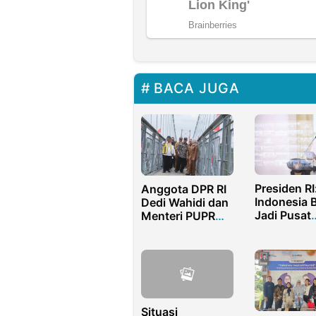
BACA JUGA
Presiden RI
Anggota DPR RI
Indonesia 
Dedi Wahidi dan
Jadi Pusat
Menteri PUPR
Ekonomi
Resmikan
Terbesar
Jembatan
Ketujuh di 
Gantung
Baleraja
Indramayu
Situasi