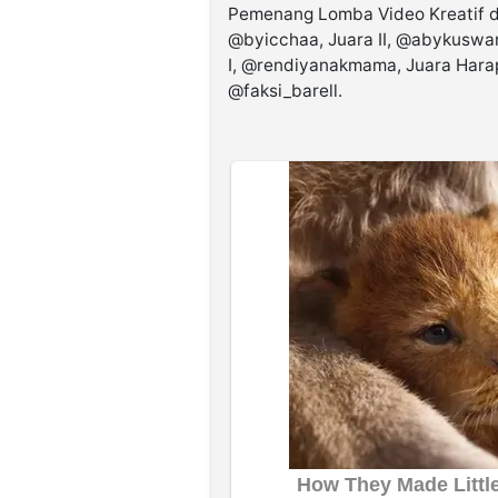
Pemenang Lomba Video Kreatif da
@byicchaa, Juara II, @abykuswar
I, @rendiyanakmama, Juara Harapa
@faksi_barell.