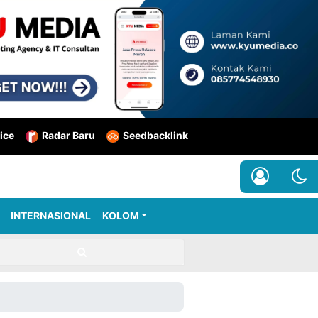
ice
Radar Baru
Seedbacklink
INTERNASIONAL
KOLOM