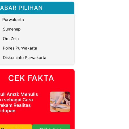
ABAR PILIHAN
Purwakarta
Sumenep
Om Zein
Polres Purwakarta
Diskominfo Purwakarta
CEK FAKTA
full Amzi: Menulis
u sebagai Cara
ekam Realitas
idupan