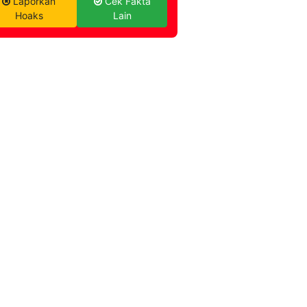
Laporkan
Cek Fakta
Hoaks
Lain