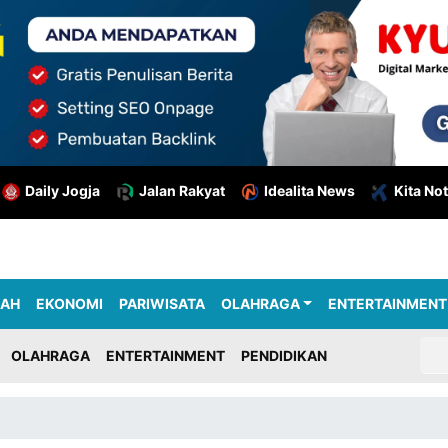
Daily Jogja
Jalan Rakyat
Idealita News
Kita Not
RAH
EKONOMI
PARIWISATA
OLAHRAGA
ENTERTAINMENT
OLAHRAGA
ENTERTAINMENT
PENDIDIKAN