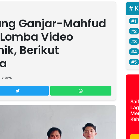
K
ung Ganjar-Mahfud
 Lomba Video
ik, Berikut
a
0
views
Sai
Lag
Mer
Keh