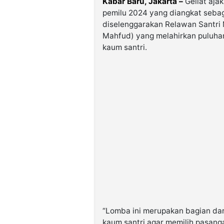
Kabar Baru, Jakarta –
Geliat aja
pemilu 2024 yang diangkat sebag
diselenggarakan Relawan Santri
Mahfud) yang melahirkan puluha
kaum santri.
“Lomba ini merupakan bagian da
kaum santri agar memilih pasan