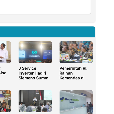
:
J Service
Pemerintah RI:
Bisa
Inverter Hadiri
Raihan
Siemens Summit
Kemendes di
2026 Dukung
2023 Harus
Transformasi
Ditingkatkan di
Dunia
Digital
2024