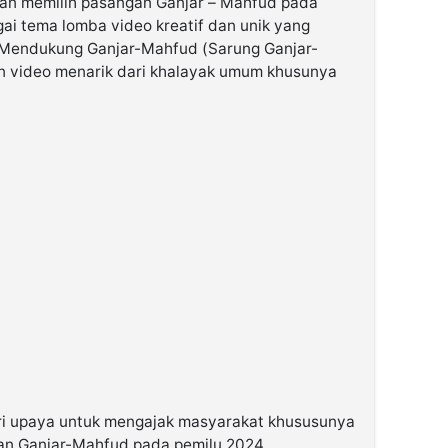
kan memilih pasangan Ganjar – Mahfud pada
ai tema lomba video kreatif dan unik yang
 Mendukung Ganjar-Mahfud (Sarung Ganjar-
n video menarik dari khalayak umum khusunya
ri upaya untuk mengajak masyarakat khususunya
gan Ganjar-Mahfud pada pemilu 2024