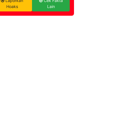
Laporkan
Cek Fakta
Hoaks
Lain