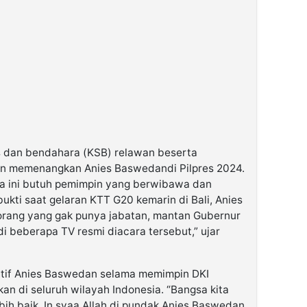
s dan bendahara (KSB) relawan beserta
n memenangkan Anies Baswedandi Pilpres 2024.
sa ini butuh pemimpin yang berwibawa dan
bukti saat gelaran KTT G20 kemarin di Bali, Anies
rang yang gak punya jabatan, mantan Gubernur
i beberapa TV resmi diacara tersebut,” ujar
tif Anies Baswedan selama memimpin DKI
an di seluruh wilayah Indonesia. “Bangsa kita
bih baik. In syaa Allah di pundak Anies Baswedan