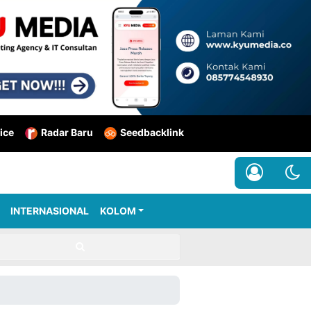
ice
Radar Baru
Seedbacklink
INTERNASIONAL
KOLOM