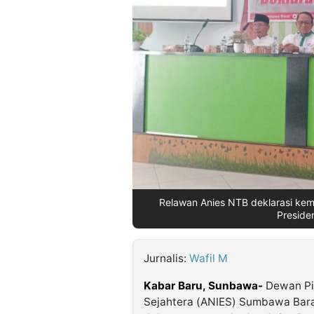
©
Kabarbaru.co
-
2026
PT.
Kabarbaru
Media
Holding
Relawan Anies NTB deklarasi ke
Presiden
Jurnalis:
Wafil M
Kabar Baru, Sunbawa-
Dewan Pi
Sejahtera (ANIES) Sumbawa Bara