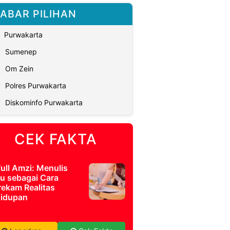
ABAR PILIHAN
Purwakarta
Sumenep
Om Zein
Polres Purwakarta
Diskominfo Purwakarta
CEK FAKTA
full Amzi: Menulis
u sebagai Cara
ekam Realitas
idupan