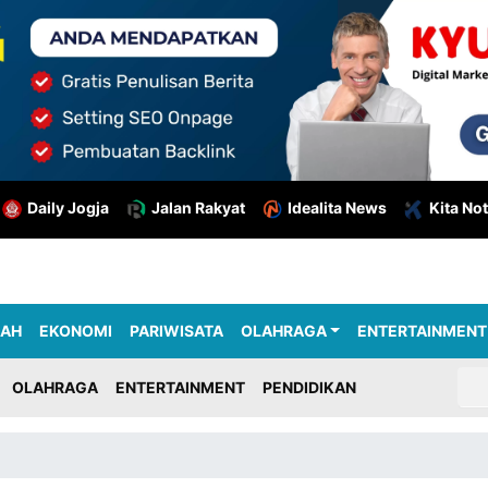
Daily Jogja
Jalan Rakyat
Idealita News
Kita Not
RAH
EKONOMI
PARIWISATA
OLAHRAGA
ENTERTAINMENT
OLAHRAGA
ENTERTAINMENT
PENDIDIKAN