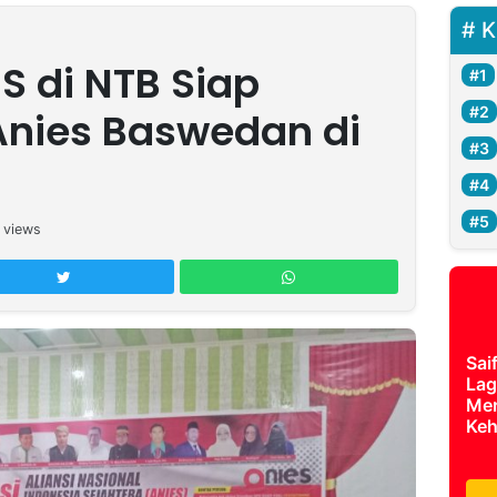
K
S di NTB Siap
nies Baswedan di
views
Sai
Lag
Mer
Keh