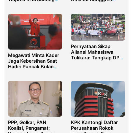
oleh 1.747 Personel
Perempuan 1928
Gabungan
Pernyataan Sikap
Aliansi Mahasiswa
Megawati Minta Kader
Tolikara: Tangkap DPO
Jaga Kebersihan Saat
Koruptor Dana PON
Hadiri Puncak Bulan
Papua Nus Weya,
Bung Karno di GBK
Jangan Sembunyi di
Tolikara
PPP, Golkar, PAN
KPK Kantongi Daftar
Koalisi, Pengamat:
Perusahaan Rokok