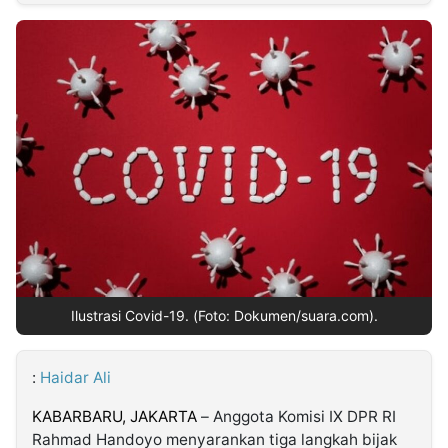
MULTIMEDIA
INDONESIA
Partner
Insight
Suara
Lens
Daily
Jalan
Idealita
Kita
Dinamikapost.com
Radar
Seedbacklink
NTB
Time
IDN
Jogja
Rakyat
News
Notice
Baru
Follow
Kabarbaru
Ilustrasi Covid-19. (Foto: Dokumen/suara.com).
:
Haidar Ali
KABARBARU,
JAKARTA
– Anggota Komisi IX DPR RI
Rahmad Handoyo menyarankan tiga langkah bijak