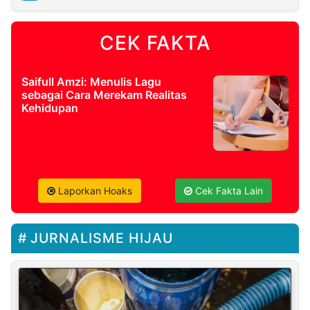
CEK FAKTA
Saifull Amzi: Menulis Lagu
sebagai Cara Merekam Realitas
Kehidupan
Laporkan Hoaks
Cek Fakta Lain
JURNALISME HIJAU