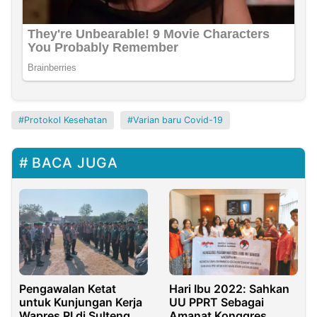
Protokol Kesehatan
Varian baru Covid-19
BACA JUGA
Pengawalan Ketat
Hari Ibu 2022: Sahkan
untuk Kunjungan Kerja
UU PPRT Sebagai
Wapres RI di Sulteng
Amanat Konggres