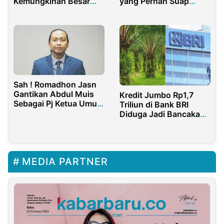
Kemungkinan Besar
yang Pernah Suap
Anies Baswedan yang
Oknum Bea Cukai
Diusung
Sah ! Romadhon Jasn
Gantikan Abdul Muis
Kredit Jumbo Rp1,7
Sebagai Pj Ketua Umum
Triliun di Bank BRI
PB HMI
Diduga Jadi Bancakan,
Pengamat: Ini Bisa
Hancurkan Reputasi
MEDIA PARTNER