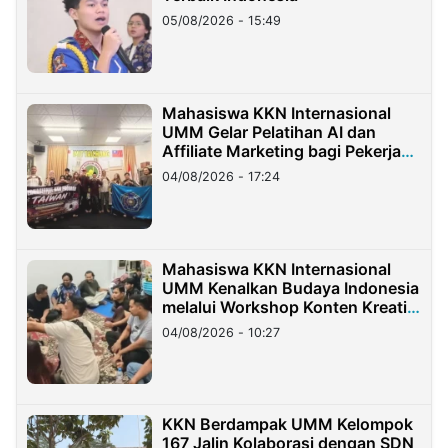
05/08/2026 - 15:49
Mahasiswa KKN Internasional
UMM Gelar Pelatihan AI dan
Affiliate Marketing bagi Pekerja
Migran Indonesia di Taiwan
04/08/2026 - 17:24
Mahasiswa KKN Internasional
UMM Kenalkan Budaya Indonesia
melalui Workshop Konten Kreatif
di Taiwan
04/08/2026 - 10:27
KKN Berdampak UMM Kelompok
167 Jalin Kolaborasi dengan SDN