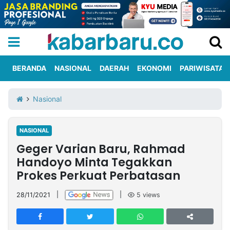
BERANDA
NASIONAL
DAERAH
EKONOMI
PARIWISATA
Informasi
KabarbaruTV
Kirim
Tentang
Nasional
Iklan
Berita
Kami
NASIONAL
Berita
Geger Varian Baru, Rahmad
Nasional
International
Olahraga
Entertainment
Daerah
Pariwisata
Kuliner
Kolom
Handoyo Minta Tegakkan
Prokes Perkuat Perbatasan
Network
28/11/2021
|
|
5
views
PT
TREETAN