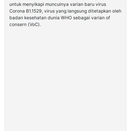
untuk menyikapi munculnya varian baru virus
Corona B1.1529, virus yang langsung ditetapkan oleh
©
badan kesehatan dunia WHO sebagai varian of
Kabarbaru.co
-
consern (VoC).
2026
PT.
Kabarbaru
Media
Holding