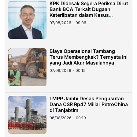
KPK Didesak Segera Periksa Dirut
Bank BCA Terkait Dugaan
Keterlibatan dalam Kasus
Hilangnya Dana Nasabah Rp2,58
07/08/2026 - 09:06
Miliar
Biaya Operasional Tambang
Terus Membengkak? Ternyata Ini
yang Jadi Akar Masalahnya
07/08/2026 - 00:15
LMPP Jambi Desak Pengusutan
Dana CSR Rp47 Miliar PetroChina
di Tanjabtim
06/08/2026 - 09:19