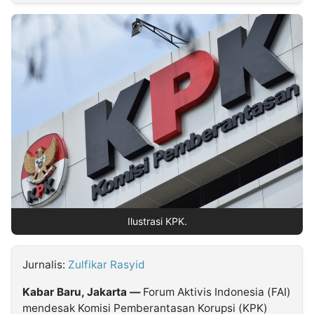
MULTIMEDIA
INDONESIA
Partner
Insight
Suara
Lens
Daily
Jalan
Idealita
Kita
Dinamikapost.com
Radar
Seedbacklink
NTB
Time
IDN
Jogja
Rakyat
News
Notice
Baru
Follow
Kabarbaru
Ilustrasi KPK.
Jurnalis:
Zulfikar Rasyid
Kabar Baru, Jakarta —
Forum Aktivis Indonesia (FAI)
mendesak Komisi Pemberantasan Korupsi (KPK)