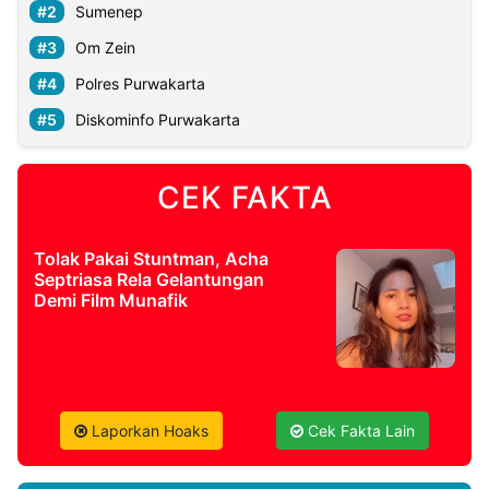
Sumenep
Om Zein
Polres Purwakarta
Diskominfo Purwakarta
CEK FAKTA
Tolak Pakai Stuntman, Acha
Septriasa Rela Gelantungan
Demi Film Munafik
Laporkan Hoaks
Cek Fakta Lain