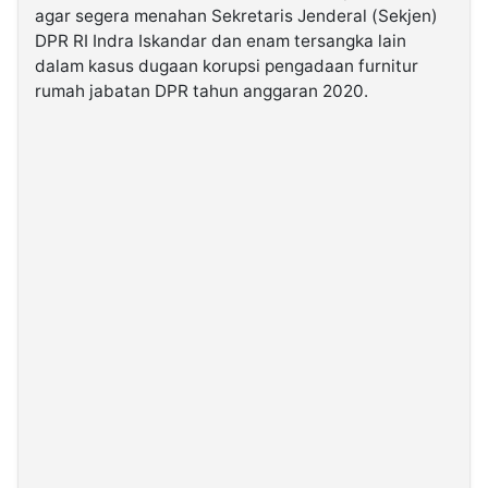
agar segera menahan Sekretaris Jenderal (Sekjen)
DPR RI Indra Iskandar dan enam tersangka lain
©
dalam kasus dugaan korupsi pengadaan furnitur
Kabarbaru.co
-
rumah jabatan DPR tahun anggaran 2020.
2026
PT.
Kabarbaru
Media
Holding