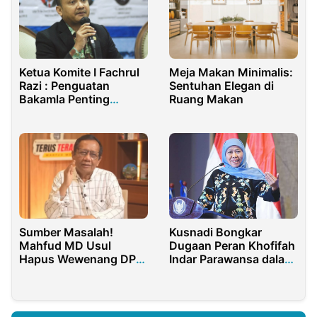
Ketua Komite I Fachrul
Meja Makan Minimalis:
Razi : Penguatan
Sentuhan Elegan di
Bakamla Penting
Ruang Makan
Menjaga Kedaulatan
Bangsa
Kusnadi Bongkar
Sumber Masalah!
Dugaan Peran Khofifah
Mahfud MD Usul
Indar Parawansa dalam
Hapus Wewenang DPR
Korupsi Hibah Jatim
RI Verifikasi Kapolri