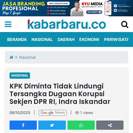
BERANDA
NASIONAL
DAERAH
EKONOMI
PARIWISATA
Informasi
KabarbaruTV
Kirim
Tentang
Nasional
Iklan
Berita
Kami
NASIONAL
Berita
KPK Diminta Tidak Lindungi
Nasional
International
Olahraga
Entertainment
Daerah
Pariwisata
Kuliner
Kolom
Tersangka Dugaan Korupsi
Sekjen DPR RI, Indra Iskandar
Network
06/10/2025
|
|
1
views
PT
TREETAN