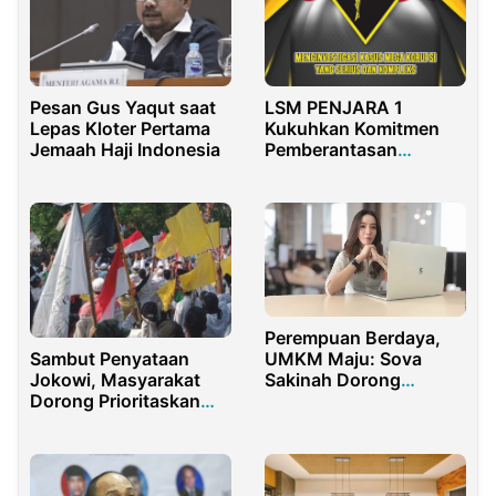
Pesan Gus Yaqut saat
LSM PENJARA 1
Lepas Kloter Pertama
Kukuhkan Komitmen
Jemaah Haji Indonesia
Pemberantasan
Korupsi Lewat Tagline:
Menginvestigasi Kasus
Mega Korupsi yang
Serius dan Kompleks
Perempuan Berdaya,
Sambut Penyataan
UMKM Maju: Sova
Jokowi, Masyarakat
Sakinah Dorong
Dorong Prioritaskan
Digitalisasi Lewat
Vaksin Halal, Emang
Gadget Minded
Ada Vaksin Haram?