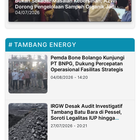
Bukan Sekadar Masalah Kebersihan, AZWI
Dorong Pengelolaan Sampah Organik Jadi
Solusi Krisis Iklim
04/07/2026
TAMBANG ENERGY
Pemda Bone Bolango Kunjungi
PT BNPG, Dukung Percepatan
Operasional Fasilitas Strategis
04/08/2026 - 14:20
IRGW Desak Audit Investigatif
Tambang Batu Bara di Pessel,
Soroti Legalitas IUP hingga
Stockpile
27/07/2026 - 20:21