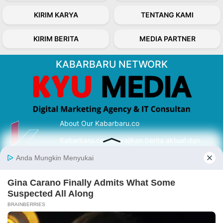
KIRIM KARYA
TENTANG KAMI
KIRIM BERITA
MEDIA PARTNER
KABARBARU NETWORK
About Our Kabarbaru.co
Kabarbaru.co menyajikan berita aktual dan
inspiratif dari sudut pandang berbaik sangka
serta terverifikasi dari sumber yang tepat.
Follow Kabarbaru