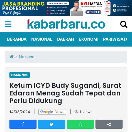
BERANDA
NASIONAL
DAERAH
EKONOMI
PARIWISATA
Informasi
KabarbaruTV
Kirim
Tentang
Nasional
Iklan
Berita
Kami
NASIONAL
Berita
Ketum ICYD Budy Sugandi, Surat
Nasional
International
Olahraga
Entertainment
Daerah
Pariwisata
Kuliner
Kolom
Edaran Menag Sudah Tepat dan
Perlu Didukung
Network
14/03/2024
|
|
1
views
PT
TREETAN