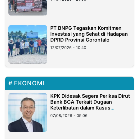
PT BNPG Tegaskan Komitmen
Investasi yang Sehat di Hadapan
DPRD Provinsi Gorontalo
12/07/2026 - 10:40
EKONOMI
KPK Didesak Segera Periksa Dirut
Bank BCA Terkait Dugaan
Keterlibatan dalam Kasus
Hilangnya Dana Nasabah Rp2,58
07/08/2026 - 09:06
Miliar