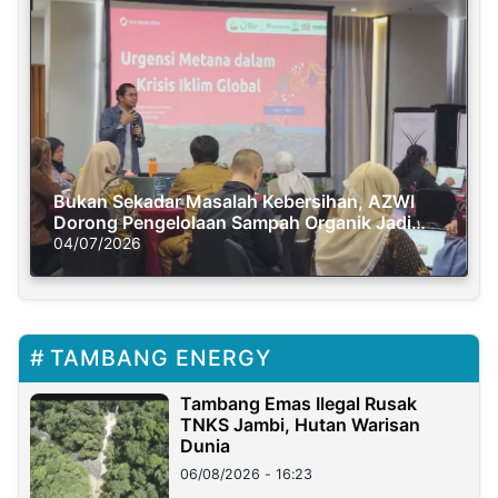
Bukan Sekadar Masalah Kebersihan, AZWI
Dorong Pengelolaan Sampah Organik Jadi
Solusi Krisis Iklim
04/07/2026
TAMBANG ENERGY
Tambang Emas Ilegal Rusak
TNKS Jambi, Hutan Warisan
Dunia
06/08/2026 - 16:23