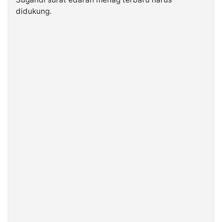
didukung.
©
Kabarbaru.co
-
2026
PT.
Kabarbaru
Media
Holding