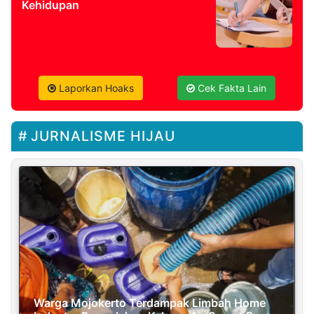
Kehidupan
Laporkan Hoaks
Cek Fakta Lain
JURNALISME HIJAU
Warga Mojokerto Terdampak Limbah Home