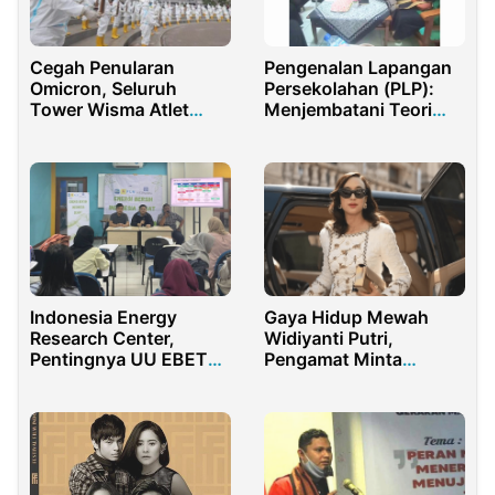
Cegah Penularan
Pengenalan Lapangan
Omicron, Seluruh
Persekolahan (PLP):
Tower Wisma Atlet
Menjembatani Teori
Kemayoran Jakarta Di
dan Praktik dalam
lockdown
Pendidikan
Indonesia Energy
Gaya Hidup Mewah
Research Center,
Widiyanti Putri,
Pentingnya UU EBET
Pengamat Minta
Dalam Udara Bersih
Menteri Pariwisata
Indonesia
Dicopot