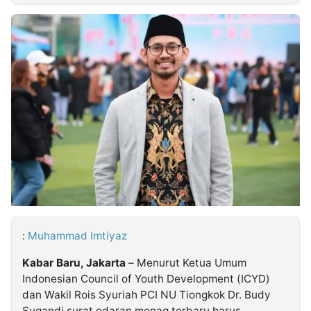
MULTIMEDIA
INDONESIA
Partner
Insight
Suara
Lens
Daily
Jalan
Idealita
Kita
Dinamikapost.com
Radar
Seedbacklink
NTB
Time
IDN
Jogja
Rakyat
News
Notice
Baru
Follow
Kabarbaru
:
Muhammad Imtiyaz
Kabar Baru, Jakarta
– Menurut Ketua Umum
Indonesian Council of Youth Development (ICYD)
dan Wakil Rois Syuriah PCI NU Tiongkok Dr. Budy
Sugandi surat edaran menag terbaru harus