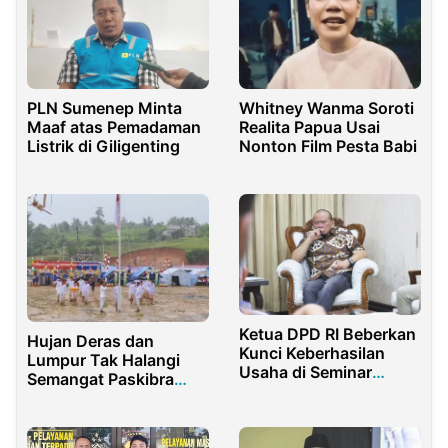
PLN Sumenep Minta
Whitney Wanma Soroti
Maaf atas Pemadaman
Realita Papua Usai
Listrik di Giligenting
Nonton Film Pesta Babi
Ketua DPD RI Beberkan
Hujan Deras dan
Kunci Keberhasilan
Lumpur Tak Halangi
Usaha di Seminar
Semangat Paskibra
Nasional
Taluditi Kibarkan
Kewirausahaan
Merah Putih
Unsyiah Kuala