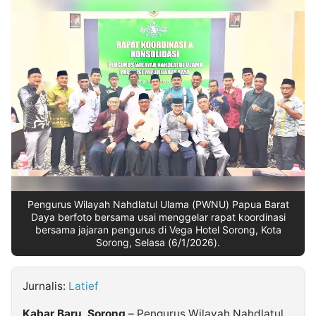
MULTIMEDIA
INDONESIA
Partner
Insight
Suara
Lens
Daily
Jalan
Idealita
Kita
Dinamikapost.com
Radar
Seedbacklink
NTB
Time
IDN
Jogja
Rakyat
News
Notice
Baru
Follow
Kabarbaru
Pengurus Wilayah Nahdlatul Ulama (PWNU) Papua Barat
Daya berfoto bersama usai menggelar rapat koordinasi
bersama jajaran pengurus di Vega Hotel Sorong, Kota
Sorong, Selasa (6/1/2026).
Jurnalis:
Latief
Kabar Baru, Sorong
–
Pengurus Wilayah Nahdlatul