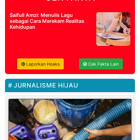
Saifull Amzi: Menulis Lagu
sebagai Cara Merekam Realitas
Kehidupan
Laporkan Hoaks
Cek Fakta Lain
JURNALISME HIJAU