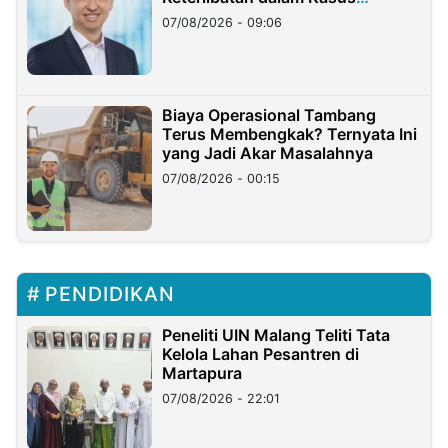
Hilangnya Dana Nasabah Rp2,58
07/08/2026 - 09:06
Miliar
Biaya Operasional Tambang
Terus Membengkak? Ternyata Ini
yang Jadi Akar Masalahnya
07/08/2026 - 00:15
PENDIDIKAN
Peneliti UIN Malang Teliti Tata
Kelola Lahan Pesantren di
Martapura
07/08/2026 - 22:01