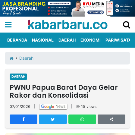
BERANDA
NASIONAL
DAERAH
EKONOMI
PARIWISATA
Informasi
KabarbaruTV
Kirim
Tentang
Daerah
Iklan
Berita
Kami
DAERAH
Berita
PWNU Papua Barat Daya Gelar
Nasional
International
Olahraga
Entertainment
Daerah
Pariwisata
Kuliner
Kolom
Rakor dan Konsolidasi
07/01/2026
|
|
15
views
Network
PT
TREETAN