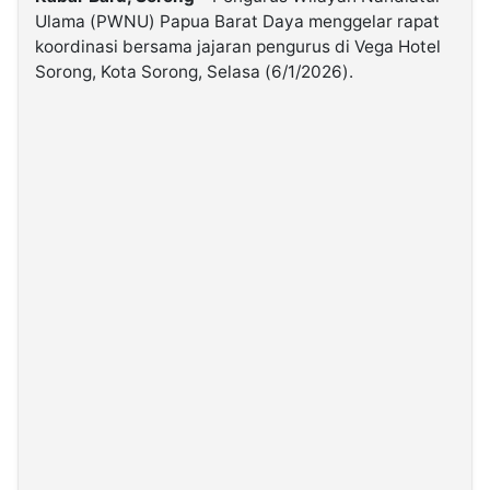
Ulama (PWNU) Papua Barat Daya menggelar rapat
koordinasi bersama jajaran pengurus di Vega Hotel
©
Kabarbaru.co
Sorong, Kota Sorong, Selasa (6/1/2026).
-
2026
PT.
Kabarbaru
Media
Holding