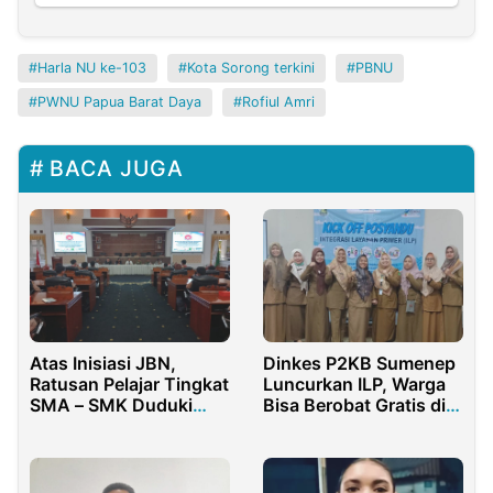
Harla NU ke-103
Kota Sorong terkini
PBNU
PWNU Papua Barat Daya
Rofiul Amri
BACA JUGA
Atas Inisiasi JBN,
Dinkes P2KB Sumenep
Ratusan Pelajar Tingkat
Luncurkan ILP, Warga
SMA – SMK Duduki
Bisa Berobat Gratis di
Gedung Paripurna
Dusun
DPRD Purwakarta