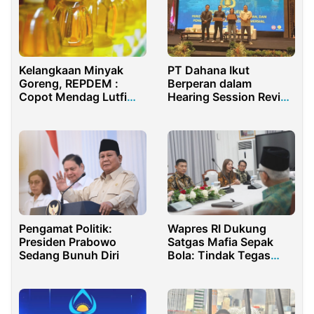
Kelangkaan Minyak
PT Dahana Ikut
Goreng, REPDEM :
Berperan dalam
Copot Mendag Lutfi
Hearing Session Revisi
dan Tangkap Pelaku
Perkap Nomor 17
Sabotase Bahan Pokok!
Tahun 2017 di Bali
Pengamat Politik:
Wapres RI Dukung
Presiden Prabowo
Satgas Mafia Sepak
Sedang Bunuh Diri
Bola: Tindak Tegas
Sampai ke Akarnya