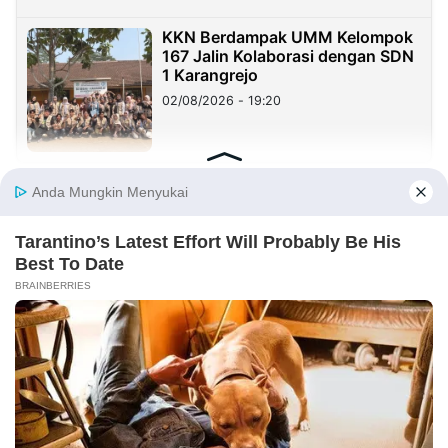
KKN Berdampak UMM Kelompok
167 Jalin Kolaborasi dengan SDN
1 Karangrejo
02/08/2026 - 19:20
KOLOM
Yang Mahal Bukan Suara Rakyat
29/07/2026 - 00:37
Haji Her Mirip Prabowo, Rejekinya
Melimpah dan Dikagumi Banyak