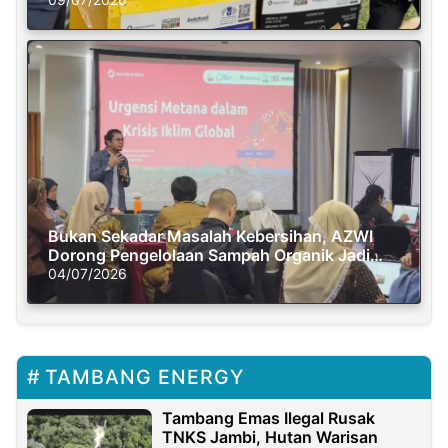
Semasa Piknik
Bukan Sekadar Masalah Kebersihan, AZWI
Dorong Pengelolaan Sampah Organik Jadi
Solusi Krisis Iklim
04/07/2026
TAMBANG ENERGY
Tambang Emas Ilegal Rusak
TNKS Jambi, Hutan Warisan