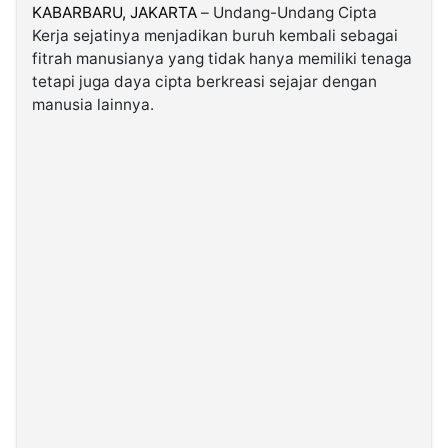
KABARBARU,
JAKARTA
– Undang-Undang Cipta
Kerja sejatinya menjadikan buruh kembali sebagai
©
fitrah manusianya yang tidak hanya memiliki tenaga
Kabarbaru.co
-
tetapi juga daya cipta berkreasi sejajar dengan
2026
manusia lainnya.
PT.
Kabarbaru
Media
Holding