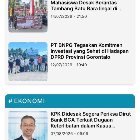
Mahasiswa Desak Berantas
Tambang Batu Bara Ilegal di
Lampung
14/07/2026 - 21:50
PT BNPG Tegaskan Komitmen
Investasi yang Sehat di Hadapan
DPRD Provinsi Gorontalo
12/07/2026 - 10:40
EKONOMI
KPK Didesak Segera Periksa Dirut
Bank BCA Terkait Dugaan
Keterlibatan dalam Kasus
Hilangnya Dana Nasabah Rp2,58
07/08/2026 - 09:06
Miliar