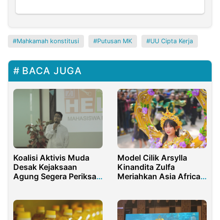
Mahkamah konstitusi
Putusan MK
UU Cipta Kerja
BACA JUGA
Koalisi Aktivis Muda
Model Cilik Arsylla
Desak Kejaksaan
Kinandita Zulfa
Agung Segera Periksa
Meriahkan Asia Africa
Erick Thohir dalam
Festival 2026
Kasus Korupsi
Pertamina