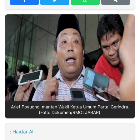
MULTIMEDIA
INDONESIA
Partner
Insight
Suara
Lens
Daily
Jalan
Idealita
Kita
Radar
Seedbacklink
NTB
Time
IDN
Jogja
Rakyat
News
Notice
Baru
Follow
Kabarbaru
Arief Poyuono, mantan Wakil Ketua Umum Partai Gerindra.
(Foto: Dokumen/RMOLJABAR).
:
Haidar Ali