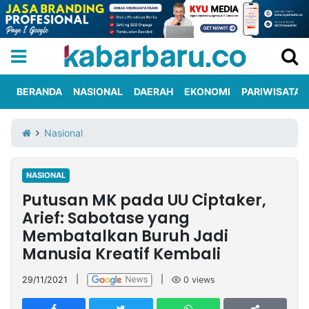
BERANDA
NASIONAL
DAERAH
EKONOMI
PARIWISATA
Informasi
KabarbaruTV
Kirim
Tentang
Nasional
Iklan
Berita
Kami
NASIONAL
Berita
Putusan MK pada UU Ciptaker,
Nasional
International
Olahraga
Entertainment
Daerah
Pariwisata
Kuliner
Kolom
Arief: Sabotase yang
Membatalkan Buruh Jadi
Manusia Kreatif Kembali
Network
29/11/2021
|
|
0
views
PT
TREETAN