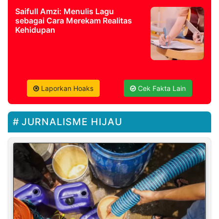
Saifull Amzi: Menulis Lagu
sebagai Cara Merekam Realitas
Kehidupan
Laporkan Hoaks
Cek Fakta Lain
JURNALISME HIJAU